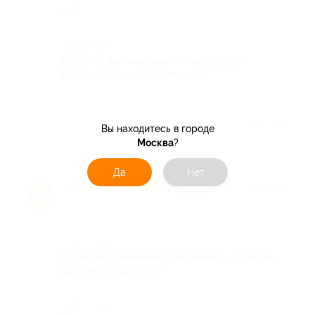
Нет.
Комментарий
Буду и в дальнейшем пользоваться
услугами Вашей компании.
Отзыв полезен?
1
Вы находитесь в городе
Москва
?
Да
Нет
С. Н.
★
★
★
★
★
С
9 лет назад
Достоинства
Позволяет реально сэкономить. Лучшая
цена на страховку!
Недостатки