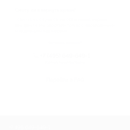
Смогу ли я вернуть купон?
Если что-то случится, мы обязательно вернем
вам деньги. Мы работаем только с проверенными
и надежными партнерами
Остались вопросы?
+7 (495) 649-649-1
Горячая линия Биглиона
Перейти в FAQ
+7 495 649-649-1