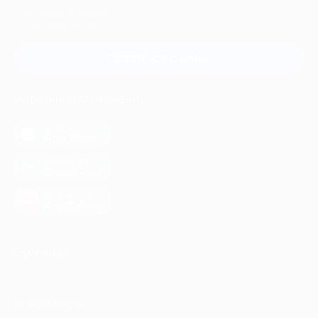
Для звонка из Москвы
и регионов России
Связаться с нами
МОБИЛЬНОЕ ПРИЛОЖЕНИЕ
загрузить в
App Store
загрузить в
Google Play
загрузить в
AppGallery
КОМПАНИЯ
ИНФОРМАЦИЯ