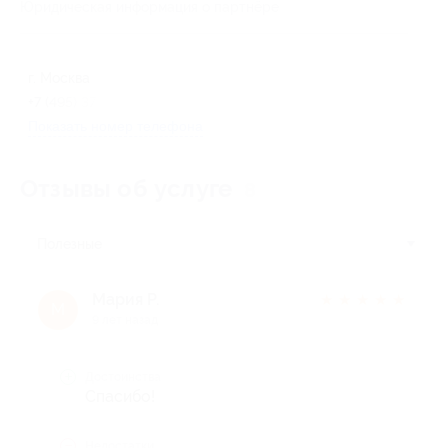
Юридическая информация о партнёре
г. Москва
+7 (495) 374-73-38
Показать номер телефона
Отзывы об услуге
8
Полезные
Мария Р.
★
★
★
★
★
М
9 лет назад
Достоинства
Спасибо!
Недостатки