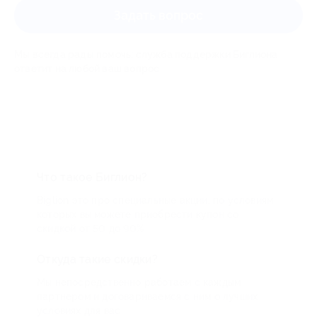
Задать вопрос
Мы всегда рады помочь: служба поддержки Биглиона
ответит на любой ваш вопрос
Что такое Биглион?
Biglion это про специальные акции, по условиям
которых вы можете приобрести купон со
скидкой от 50 до 90%
Откуда такие скидки?
Мы непосредственно работаем с каждым
партнером и договариваемся с ним о лучших
условиях для вас