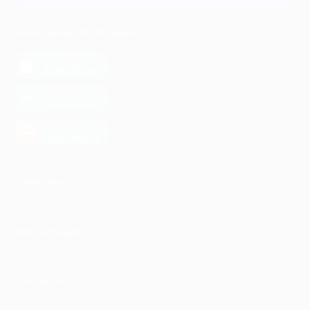
МОБИЛЬНОЕ ПРИЛОЖЕНИЕ
загрузить в
App Store
загрузить в
Google Play
загрузить в
AppGallery
КОМПАНИЯ
ИНФОРМАЦИЯ
ПАРТНЕРАМ