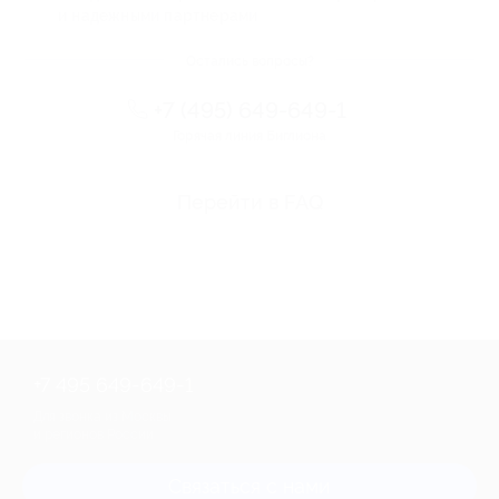
и надежными партнерами
Остались вопросы?
+7 (495) 649-649-1
Горячая линия Биглиона
Перейти в FAQ
+7 495 649-649-1
Для звонка из Москвы
и регионов России
Связаться с нами