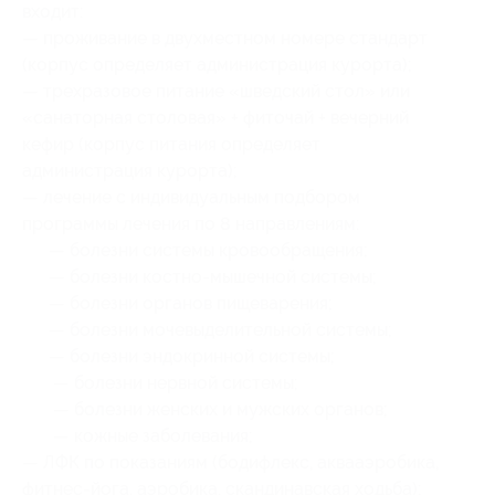
входит:
— проживание в двухместном номере стандарт
(корпус определяет администрация курорта);
— трехразовое питание «шведский стол» или
«санаторная столовая» + фиточай + вечерний
кефир (корпус питания определяет
администрация курорта);
— лечение с индивидуальным подбором
программы лечения по 8 направлениям:
— болезни системы кровообращения;
— болезни костно-мышечной системы;
— болезни органов пищеварения;
— болезни мочевыделительной системы;
— болезни эндокринной системы;
— болезни нервной системы;
— болезни женских и мужских органов;
— кожные заболевания;
— ЛФК по показаниям (бодифлекс, аквааэробика,
фитнес-йога, аэробика, скандинавская ходьба);