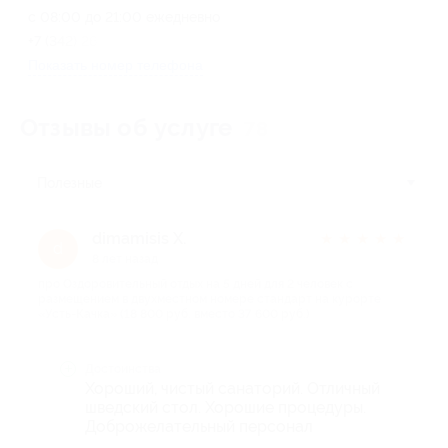
с 08:00 до 21:00 ежедневно
+7 (342) 264-56-45
Показать номер телефона
Отзывы об услуге
78
Полезные
dimamisis Х.
★
★
★
★
★
d
8 лет назад
про Оздоровительный отдых на 5 дней для 2 человек с
размещением в двухместном номере стандарт на курорте
«Усть-Качка» (18 800 руб. вместо 37 600 руб.)
Достоинства
Хороший, чистый санаторий. Отличный
шведский стол. Хорошие процедуры.
Доброжелательный персонал