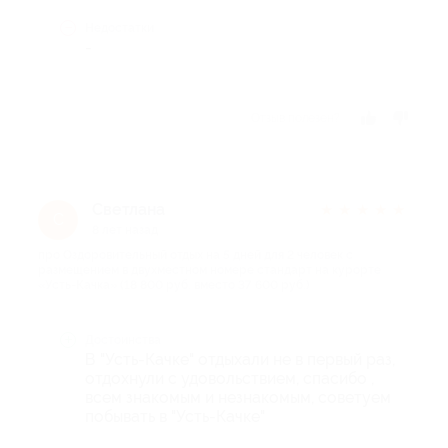
Недостатки
-
Отзыв полезен?
Светлана
★
★
★
★
★
С
8 лет назад
про Оздоровительный отдых на 5 дней для 2 человек с
размещением в двухместном номере стандарт на курорте
«Усть-Качка» (18 800 руб. вместо 37 600 руб.)
Достоинства
В "Усть-Качке" отдыхали не в первый раз,
отдохнули с удовольствием, спасибо ,
всем знакомым и незнакомым, советуем
побывать в "Усть-Качке"