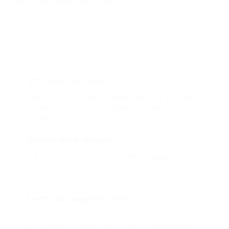
ответит на любой ваш вопрос
Что такое Биглион?
Biglion это про специальные акции, по условиям
которых вы можете приобрести купон со
скидкой от 50 до 90%
Откуда такие скидки?
Мы непосредственно работаем с каждым
партнером и договариваемся с ним о лучших
условиях для вас
Смогу ли я вернуть купон?
Если что-то случится, мы обязательно вернем
вам деньги. Мы работаем только с проверенными