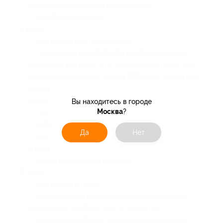
(заказ осуществляется заранее);
— свободное время;
— 5 день:
— завтрак в гостевом доме;
— экскурсия на КБЖД (Кругобайкальская
железная дорога): это уникальный памятник
инженерной мысли конца XIX века, «золотая
пряжка» Транссибирской магистрали;
осмотр тоннелей, мостов, виадуков;
Вы находитесь в городе
Москва
?
— посещение музея КБЖД;
— обед (самостоятельный);
Да
Нет
— автобусный трансфер в Иркутск
и размещение в отеле «Ангара»;
— ужин (самостоятельный);
— 6 день:
— завтрак в отеле;
— двухчасовая иммерсивная пешеходная
экскурсия по Иркутску и чаепитие;
— финальный обед с подведением итогов