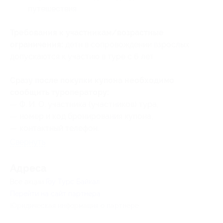
путешествия.
Требования к участникам/возрастные
ограничения:
дети в сопровождении взрослых
допускаются к участию в туре с 6 лет.
Сразу после покупки купона необходимо
сообщить туроператору:
— Ф. И. О. участника (участников) тура;
— номер
и код бронирования
купона;
— контактный телефон.
Свернуть
Адресa
Все акции
Гоу Турс Байкал
Перейти на сайт партнера
Юридическая информация о партнёре