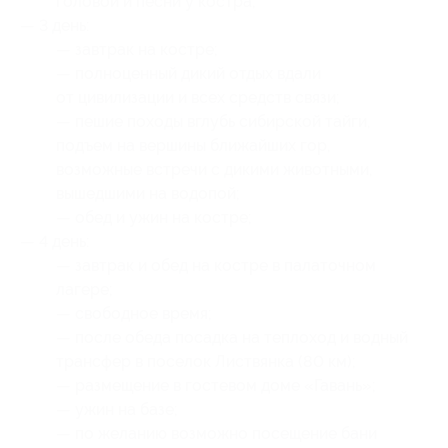
головой и песни у костра;
— 3 день:
— завтрак на костре;
— полноценный дикий отдых вдали
от цивилизации и всех средств связи;
— пешие походы вглубь сибирской тайги,
подъем на вершины ближайших гор,
возможные встречи с дикими животными,
вышедшими на водопой;
— обед и ужин на костре;
— 4 день:
— завтрак и обед на костре в палаточном
лагере;
— свободное время;
— после обеда посадка на теплоход и водный
трансфер в поселок Листвянка (80 км);
— размещение в гостевом доме «Гавань»;
— ужин на базе;
— по желанию возможно посещение бани