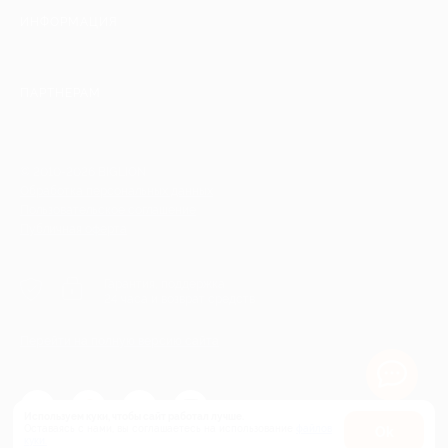
ИНФОРМАЦИЯ
ПАРТНЕРАМ
© 2010-2026 BIGLION
Обработка персональных данных
Пользовательское соглашение
Публичная оферта
Гарантия, поддержка
24 часа и возврат средств
Перейти на полную версию сайта
Используем куки, чтобы сайт работал лучше.
Оставаясь с нами, вы соглашаетесь на использование
файлов
Оk
Купить от 80 550 руб.
куки.