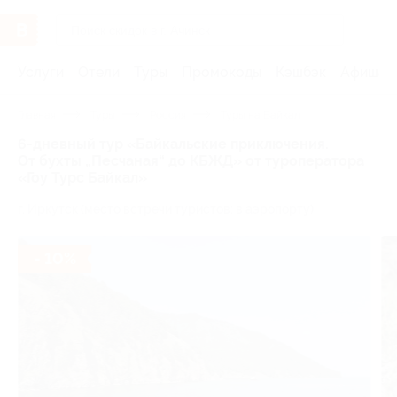
Услуги
Отели
Туры
Промокоды
Кэшбэк
Афиша 
Главная
Туры
Россия
Туры на Байкал
6-дневный тур «Байкальские приключения.
От бухты „Песчаная“ до КБЖД» от туроператора
«Гоу Турс Байкал»
г. Иркутск (место встречи туристов: в аэропорту)
- 10%