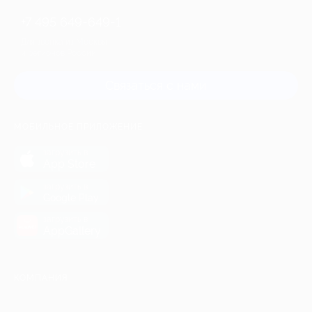
+7 495 649-649-1
Для звонка из Москвы
и регионов России
Связаться с нами
МОБИЛЬНОЕ ПРИЛОЖЕНИЕ
загрузить в
App Store
загрузить в
Google Play
загрузить в
AppGallery
КОМПАНИЯ