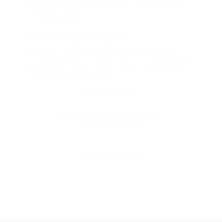
партнером и договариваемся с ним о лучших
условиях для вас
Смогу ли я вернуть купон?
Если что-то случится, мы обязательно вернем
вам деньги. Мы работаем только с проверенными
и надежными партнерами
Остались вопросы?
+7 (495) 649-649-1
Горячая линия Биглиона
Перейти в FAQ