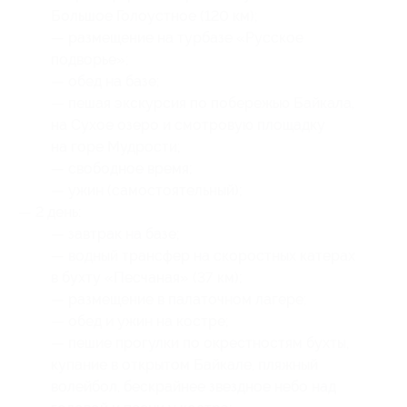
Большое Голоустное (120 км);
— размещение на турбазе «Русское
подворье»;
— обед на базе;
— пешая экскурсия по побережью Байкала,
на Сухое озеро и смотровую площадку
на горе Мудрости;
— свободное время;
— ужин (самостоятельный);
— 2 день:
— завтрак на базе;
— водный трансфер на скоростных катерах
в бухту «Песчаная» (37 км);
— размещение в палаточном лагере;
— обед и ужин на костре;
— пешие прогулки по окрестностям бухты,
купание в открытом Байкале, пляжный
волейбол, бескрайнее звездное небо над