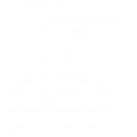
— даты проведения тура: с 12.06.2026
по 31.08.2026 (подробнее можно узнать
по телефону);
— встреча туристов в аэропорту в день приезда;
— возможно одноместное размещение
(подробности уточняйте у туроператора
по телефону);
— купон не распространяется на другие
спецпредложения туроператора;
— после бронирования тура необходимо
сообщить пин-код и подписать договор
с туроператором, после чего купон будет
погашен и условия возврата будут проходить
согласно подписанному договору.
Купон действует на следующие виды услуг:
— Скидка 10% на 6-дневный тур (6 дней/5 ночей)
«Байкальские приключения. От бухты „Песчаная“