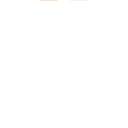
Митино
г. Нижний Новгород,
г. Москва, Митинская ул., д.
Печерский съезд, д. 22а
42
пн-пт: с 10:00 до 18:00; сб-
пн-пт: с 10:00 до 18:00; сб-
вс: выходные
вс: выходные
+7 (499) 685-41-43
+7 (499) 685-41-43
Показать номер телефона
Показать номер телефона