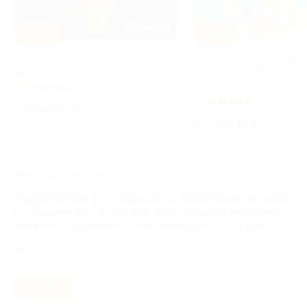
–30%
–42%
Букет из раков
Изготовление ортопедич
стелек со скидкой
Рижская
Бутырская
5.0
(4)
Куплено 23
5.0
(4)
от 2 065 руб.
от 3 712 руб.
ЗАВЕРШЁННАЯ АКЦИЯ
Жиросжигатель L-карнитин с различными вкусами
в упаковке по 75, 150 или 300 грамм от интернет-
магазина спортивного питания Sport-carnitine.ru
Митино,
г. Москва, Митинская ул., д. 42
всего 2 адреса
- 59%