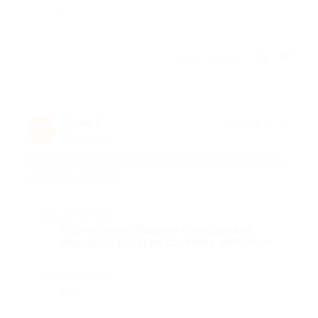
-
Отзыв полезен?
Анна Б.
★
★
★
★
★
А
8 лет назад
про L-карнитин (тартрат) (в упаковке 150 г на 60 порций) от
интернет-магазина спортивного питания Sport-Carnitine.ru (956
руб. вместо 4780 руб.)
Достоинства
Нормальное общение с продавцом,
недорого, быстрая доставка, работает.
Недостатки
Нет