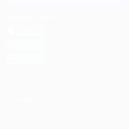
Связаться с нами
МОБИЛЬНОЕ ПРИЛОЖЕНИЕ
загрузить в
App Store
загрузить в
Google Play
загрузить в
AppGallery
КОМПАНИЯ
ИНФОРМАЦИЯ
ПАРТНЕРАМ