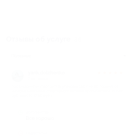
Отзывы об услуге
36
Полезные
yarik.dolzhenko
★
★
★
★
★
7 лет назад
про L-карнитин (тартрат) (в упаковке 150 г на 60 порций) от
интернет-магазина спортивного питания Sport-Carnitine.ru (956
руб. вместо 4780 руб.)
Достоинства
Все хорошо
Недостатки