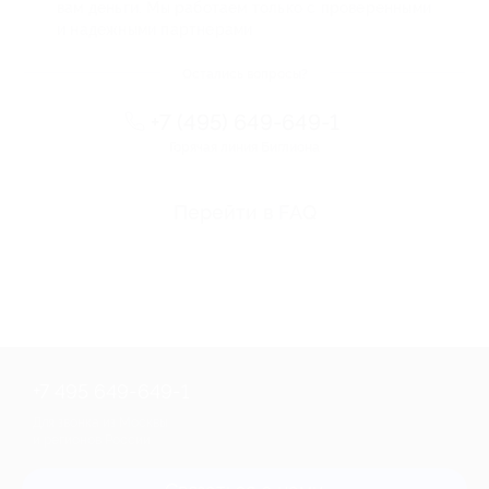
вам деньги. Мы работаем только с проверенными
и надежными партнерами
Остались вопросы?
+7 (495) 649-649-1
Горячая линия Биглиона
Перейти в FAQ
+7 495 649-649-1
Для звонка из Москвы
и регионов России