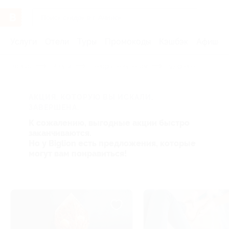
Услуги
Отели
Туры
Промокоды
Кэшбэк
Афиша 
Главная
Услуги
Товары по купонам
Здоровье
АКЦИЯ, КОТОРУЮ ВЫ ИСКАЛИ,
ЗАВЕРШЕНА.
К сожалению, выгодные акции быстро
заканчиваются.
Но у Biglion есть предложения, которые
могут вам понравиться!