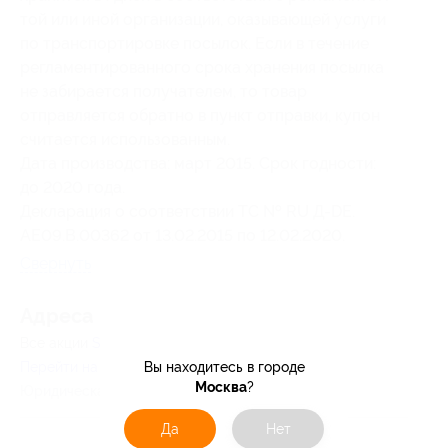
той или иной организации, оказывающей услуги
по транспортировке посылок. Если в течение
регламентированного срока хранения посылка
не забирается получателем, то товар
отправляется обратно в пункт отправки, купон
считается использованным.
Дата производства: март 2015. Срок годности:
до 2020 года.
Декларация о соответствии ТС № RU Д-DE.
AE09.B.00362 от 13.02.2015 по 12.02.2020.
Свернуть
Адресa
Все акции
Sport-carnitine.ru
Перейти на сайт партнера
Вы находитесь в городе
Москва
?
Юридическая информация о партнёре
Да
Нет