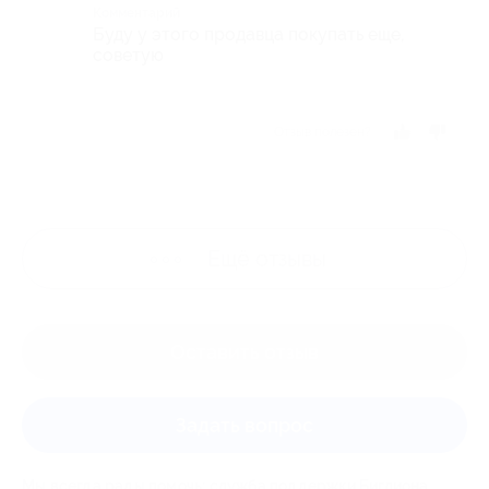
Комментарий
Буду у этого продавца покупать еще,
советую
Отзыв полезен?
Ещё
отзывы
Оставить отзыв
Задать вопрос
Мы всегда рады помочь: служба поддержки Биглиона