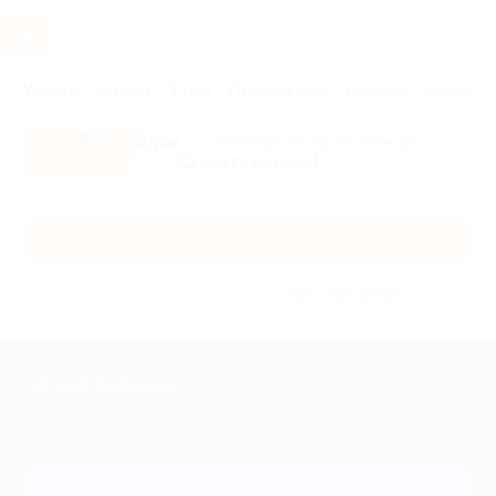
Услуги
Отели
Туры
Промокоды
Кэшбэк
Афиша 
Все скидки
- в мобильном приложении!
Скачать сейчас!
Каталог
Без сортировки
+7 495 649-649-1
Для звонка из Москвы
и регионов России
Связаться с нами