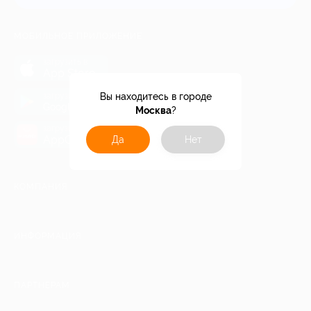
МОБИЛЬНОЕ ПРИЛОЖЕНИЕ
загрузить в
App Store
загрузить в
Вы находитесь в городе
Google Play
Москва
?
загрузить в
AppGallery
Да
Нет
КОМПАНИЯ
ИНФОРМАЦИЯ
ПАРТНЕРАМ