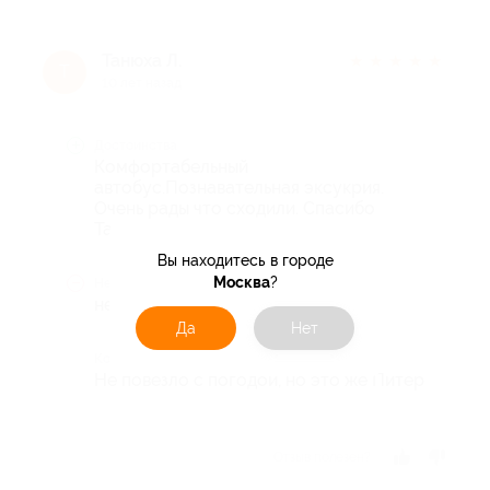
Танюха Л.
★
★
★
★
★
Т
10 лет назад
Достоинства
Комфортабельный
автобус.Познавательная эксукрия.
Очень рады что сходили. Спасибо
Татьяне.
Вы находитесь в городе
Москва
?
Недостатки
нет
Да
Нет
Комментарий
Не повезло с погодой, но это же Питер
Отзыв полезен?