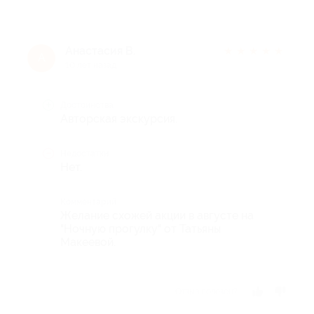
Анастасия В.
★
★
★
★
★
А
10 лет назад
Достоинства
Авторская экскурсия.
Недостатки
Нет.
Комментарий
Желание схожей акции в августе на
"Ночную прогулку" от Татьяны
Макеевой.
Отзыв полезен?