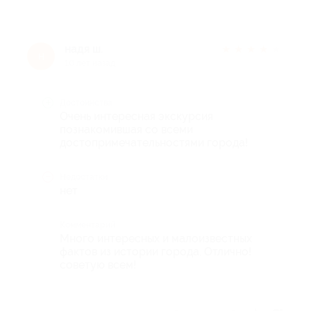
надя ш.
★
★
★
★
★
н
10 лет назад
Достоинства
Очень интересная экскурсия
познакомившая со всеми
достопримечательностями города!
Недостатки
нет
Комментарий
Много интересных и малоизвестных
фактов из истории города. Отлично!
советую всем!