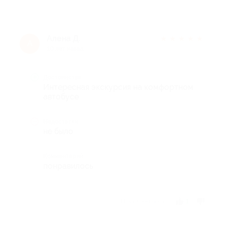
Алена Д.
★
★
★
★
★
А
10 лет назад
Достоинства
Интересная экскурсия на комфортном
автобусе
Недостатки
не было
Комментарий
понравилось
Отзыв полезен?
1