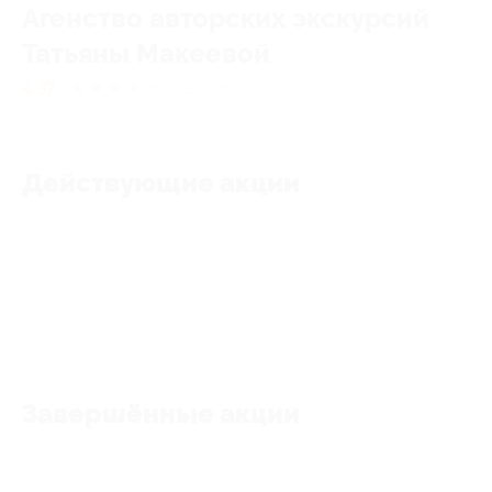
Агенство авторских экскурсий
Татьяны Макеевой
4.37
★
★
★
★
★
77
отзывов
Действующие акции
Акции отсутствуют
Завершённые акции