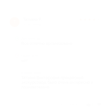
Татьяна Р.
★
★
★
★
★
Т
10 лет назад
Достоинства
Все отлично организовано.
Недостатки
нет
Комментарий
Татьяна Викторовна прекрасный
экскурсовод, было очень интересно и
познавательно.
Отзыв полезен?
1