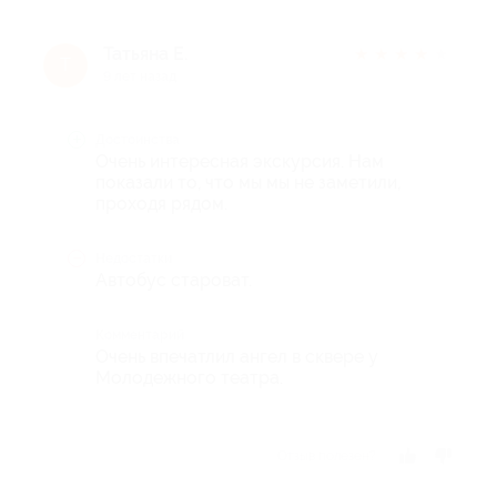
Татьяна Е.
★
★
★
★
★
Т
9 лет назад
Достоинства
Очень интересная экскурсия. Нам
показали то, что мы мы не заметили,
проходя рядом.
Недостатки
Автобус староват.
Комментарий
Очень впечатлил ангел в сквере у
Молодежного театра.
Отзыв полезен?