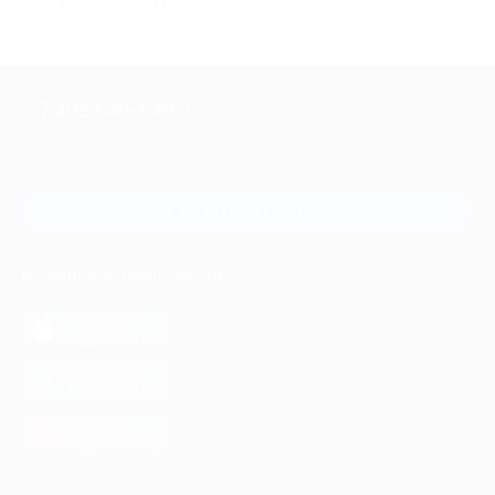
+7 495 649-649-1
Для звонка из Москвы
и регионов России
Связаться с нами
МОБИЛЬНОЕ ПРИЛОЖЕНИЕ
загрузить в
App Store
загрузить в
Google Play
загрузить в
AppGallery