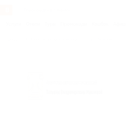
Услуги
Отели
Туры
Промокоды
Кэшбэк
Афиша 
Бренды
Агенство авторских экскурсий Татьяны Макеевой