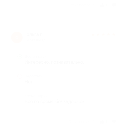
Отзыв полезен?
1
ольга п.
★
★
★
★
★
о
9 лет назад
Достоинства
Интересно, познавательно.
Недостатки
Нет
Комментарий
Все во время, без задержек.
Отзыв полезен?
1