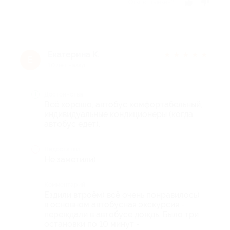
Отзыв полезен?
Екатерина К.
★
★
★
★
★
Е
10 лет назад
Достоинства
Всё хорошо, автобус комфортабельный,
индивидуальные кондиционеры (когда
автобус едет).
Недостатки
Не заметили)
Комментарий
Ездили втроём) всё очень понравилось)
в основном автобусная экскурсия -
переждали в автобусе дождь. Было три
остановки по 10 минут -