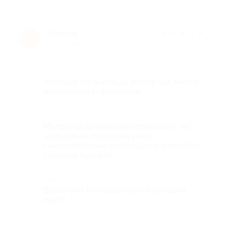
Демина
★
★
★
★
★
Д
9 лет назад
Достоинства
Хорошая организация экскурсии, много
интересной информации.
Недостатки
Маловато времени на остановках... но
народ из-за холода на улице
самостоятельно возвращался в автобус
слишком быстро))
Комментарий
Выражаем благодарность и приедем
ещё!))