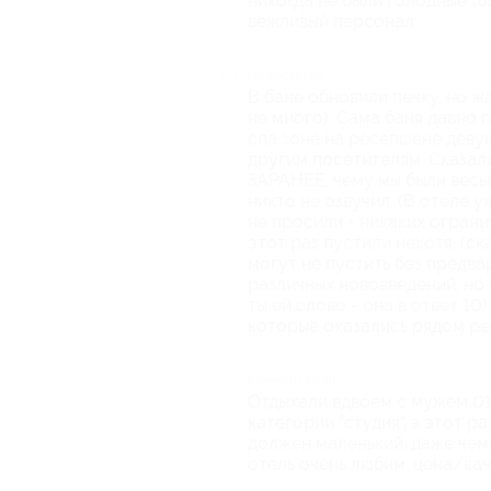
никогда не были голодные (
вежливый персонал.
Недостатки
В бане обновили печку, но ж
не много). Сама баня давно 
спа зоне на ресепшене деву
другим посетителям. Сказали
ЗАРАНЕЕ, чему мы были весь
никто не озвучил. (В отеле у
не просили + никаких ограни
этот раз пустили нехотя, (ск
могут не пустить без предва
различных нововведений, но
ты ей слово - она в ответ 10
которые оказались рядом ре
Комментарий
Отдыхали вдвоем с мужем 01.
категории "студия", в этот р
должен маленький, даже чем
отель очень любим, цена/кач