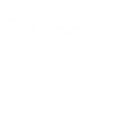
бл., МКАД 72 км
Московская обл.,
Гринвуд», к. 24)
Красногорский р-н, д.
Путилково (БЦ «Гринвуд»)