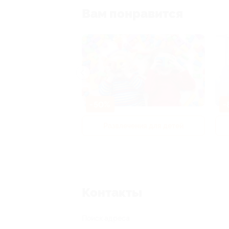
Вам понравится
-50%
-
р и педикюр
Развлечения для детей
Контакты
Поиск адреса