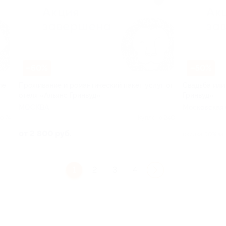
–60%
–50%
ле
Проживание и романтический пакет услуг от
Свадьба или
отеля «Альянс Гринвуд»
Гринвуд»
МОСКВА
Московская 
о 74
Куплено 240
от 2 800 руб.
скидка 50% за
1
2
3
4