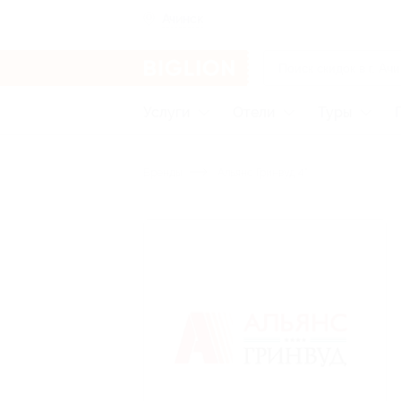
Ачинск
Услуги
Отели
Туры
Бренды
Альянс Гринвуд 4*