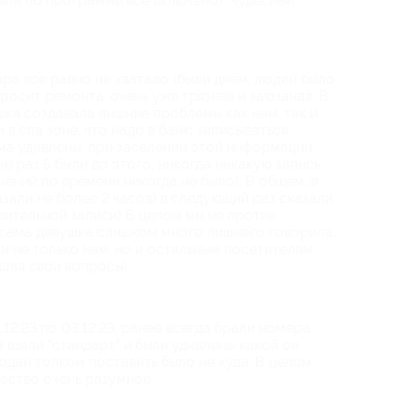
были по программе все включено). Чудесный
ара все равно не хватало (были днём, людей было
просит ремонта, очень уже грязная и заюзаная. В
шка создавала лишние проблемы как нам, так и
 в спа зоне, что надо в баню записываться
ма удивлены, при заселении этой информации
же раз 5 были до этого, никогда никакую запись
чений по времени никогда не было). В общем, в
азали не более 2 часов) в следующий раз сказали
рительной записи) В целом мы не против
 сама девушка слишком много лишнего говорила,
) и не только нам, но и остальным посетителям,
шая свои вопросы)
12.23 по 03.12.23, ранее всегда брали номера
аз взяли "стандарт" и были удивлены какой он
одан толком поставить было не куда. В целом
ество очень разумное.