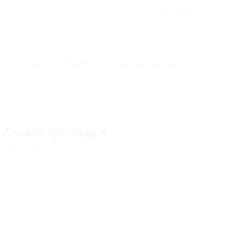
Для Вашего бизнеса
Блог
Франчайзинг
Воп
Промокоды
Кэшбэк
Афиша города
Альянс Гринвуд 4*
4.85
★
★
★
★
★
282
отзывa