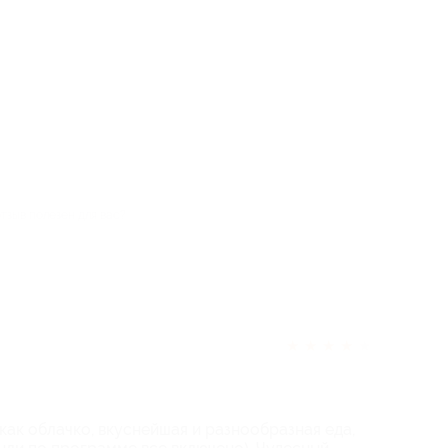
отзыв полезен для вас?
★
★
★
★
★
как облачко, вкуснейшая и разнообразная еда,