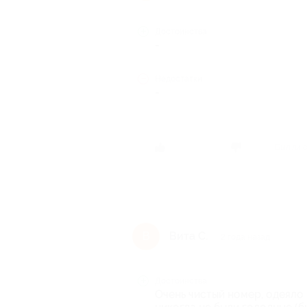
Достоинства
-
Недостатки
-
Был ли 
Вита С.
В
2 года назад
Достоинства
Очень чистый номер, одеяло 