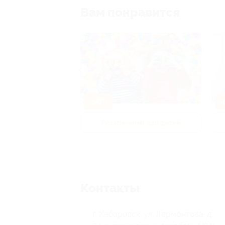
Вам понравится
-50%
-
р и педикюр
Развлечения для детей
Контакты
г. Хабаровск, ул. Лермонтова, д.