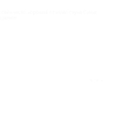
сейн,чисто, хорошая и теплая сауна.Семья
 дочка!
отзыв полезен для вас?
★
★
★
★
★