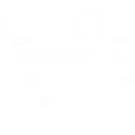
–52%
–50%
Посещение сауны для компании от водно-
2 или 3 час
оздоровительного комплекса «Амфибия»
6 человек о
г. Хабаровск, Лермонтова ул, д. 3
г. Хабаровск
о 90
Куплено 26
от 1 152 руб.
от 1 000 р
1
2
3
4