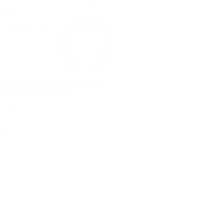
а посещения сауны для группы до
т комплекса «Амфибия»
, Лермонтова ул, д. 3
Куплено 42
уб.