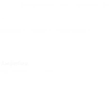
Для Вашего бизнеса
Блог
Франчайзинг
Воп
Промокоды
Кэшбэк
Афиша города
Амфибия
4.81
★
★
★
★
★
26
отзывов