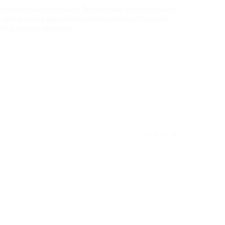
новленный интерьер, банкетный зал,чистенько,
о для отдыха дружной компанией состоящей
 Отдохнули хорошо.
отзыв полезен для вас?
★
★
★
★
★