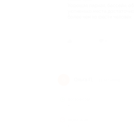
Хорошая парная, бассейн, об
уютненько,места достаточн
более чем из шести человек.
Был ли 
4
Ольга П.
О
11 лет назад
Достоинства
-
Недостатки
-