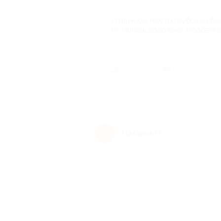
Комментарий
Отличное место,глубокий бас
осталась довольна, особенно
Был ли 
4
Наталья О.
Н
11 лет назад
Достоинства
-
Недостатки
-