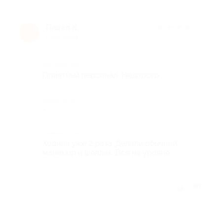
Павел К.
★
★
★
★
★
П
9 лет назад
Достоинства
Приятный персонал. Недорого
Недостатки
-
Комментарий
Ходили уже 2 раза. Делали обычный
маникюр и шеллак. Всё на уровне
Отзыв полезен?