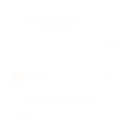
-
Комментарий
Огромный выбор цветов))
Отзыв полезен?
1
Sofia T.
★
★
★
★
★
S
9 лет назад
Достоинства
Не далеко от метро, легко найти
Недостатки
-