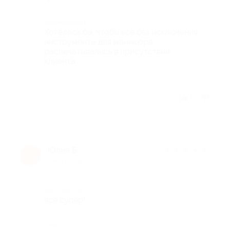
Комментарий
Хотелось бы, чтобы все без исключения
инструменты для маникюра
распечатывались в присутствии
клиента.
Отзыв полезен?
1
Юлия Б.
★
★
★
★
★
Ю
9 лет назад
Достоинства
всё супер!
Недостатки