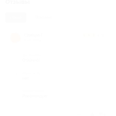
Отзывы
Новые
Полезные
Самира Г.
★
★
★
★
★
С
9 лет назад
Достоинства
Отлично!
Недостатки
нет
Комментарий
Рекомендую
Отзыв полезен?
1