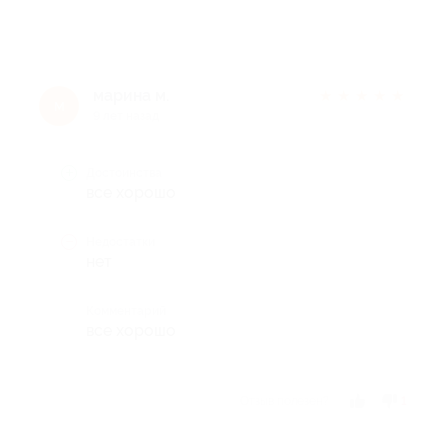
марина м.
★
★
★
★
★
м
9 лет назад
Достоинства
все хорошо
Недостатки
нет
Комментарий
все хорошо
Отзыв полезен?
1