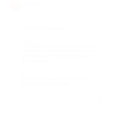
Дарья А.
★
★
★
★
★
Д
9 лет назад
Достоинства
Приятная процедура.
Недостатки
Мне показалось, что пилки старые. И
тряпочка, которой протирали ногти
после Японского маникюра, видно, что
б/у много раз.
Комментарий
В целом понравилось, сделали все
аккуратно, качественно.
Отзыв полезен?
1
1