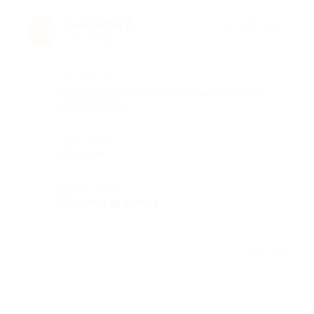
Анастасия Е.
★
★
★
★
★
А
9 лет назад
Достоинства
Профессионализм, отличный сервис и
обстановка
Недостатки
Никаких
Комментарий
Спасибо за услугу!
Отзыв полезен?