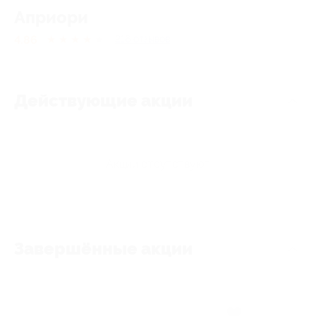
Априори
4.86
★
★
★
★
★
216
отзывов
Действующие акции
Акции отсутствуют
Завершённые акции