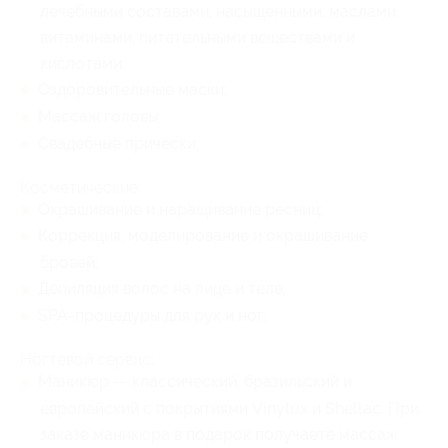
лечебными составами, насыщенными: маслами,
витаминами, питательными веществами и
кислотами;
Оздоровительные маски;
Массаж головы;
Свадебные причёски;
Косметические:
Окрашивание и наращивание ресниц;
Коррекция, моделирование и окрашивание
бровей;
Депиляция волос на лице и теле;
SPA-процедуры для рук и ног;
Ногтевой сервис:
Маникюр — классический, бразильский и
европейский с покрытиями Vinylux и Shellac. При
заказе маникюра в подарок получаете массаж