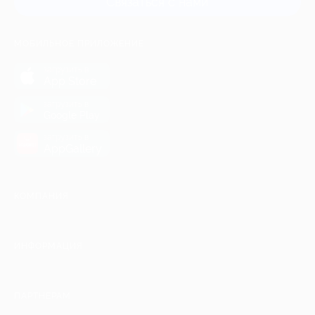
Связаться с нами
МОБИЛЬНОЕ ПРИЛОЖЕНИЕ
загрузить в
App Store
загрузить в
Google Play
загрузить в
AppGallery
КОМПАНИЯ
ИНФОРМАЦИЯ
ПАРТНЕРАМ