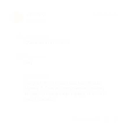
Алеся С.
★
★
★
★
★
А
9 лет назад
Достоинства
Обожаю этот салон
Недостатки
нет
Комментарий
Хочу отметить мастера маникюра
Ирину К. Она восхитительно делает
маникюр и педикюр! Приду только к
ней. Спасибо
Отзыв полезен?