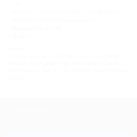
рук;
Педикюр — обработка натоптышей, вросших
ногтей и мозолей не производится;
Наращивание ногтей;
Артдизайн;
Солярий.
Предварительная запись обязательна. «Априори»
проводит акции, дарит сертификаты на годовое
обслуживание, постоянным клиентам предоставляет
скидки.
+7 495 649-649-1
Для звонка из Москвы
и регионов России