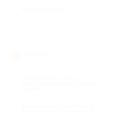
Комментарий
Все очень понравилось
Отзыв полезен?
Екатерина К.
★
★
★
★
★
Е
9 лет назад
Достоинства
Пользуюсь не первый раз, очень
нравится, близко от метро, персонал
приятный
Недостатки
Массажа рук как было прописано не
было, но результат очень понравился