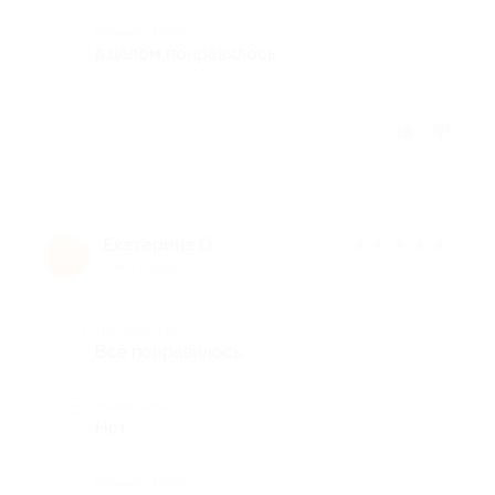
Комментарий
в целом понравилось
Отзыв полезен?
Екатерина О.
★
★
★
★
★
Е
9 лет назад
Достоинства
Всё понравилось
Недостатки
Нет
Комментарий