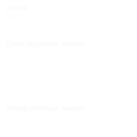
Авита
4.87
★
★
★
★
★
43
отзывa
Действующие акции
Акции отсутствуют
Завершённые акции