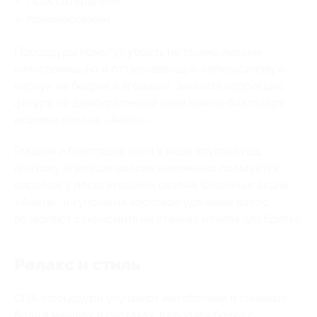
Прессотерапией;
Криомассажем.
Процедуры помогут убрать не только лишние
килограммы, но и отталкивающую «апельсиновую
корку» на бёдрах и ягодицах. Заказать коррекцию
фигуры по демократичной цене можно благодаря
акциями салона «Авита».
Гладкие и блестящие ноги в моде круглый год,
поэтому эпиляция воском неизменно пользуется
спросом у посетительниц салона. Сезонные акции
«Авита» и купоны на восковое удаление волос
позволяют сэкономить на станках и гелях для бритья.
Релакс и стиль
СПА-процедуры улучшают метаболизм и снимают
боли в мышцах и суставах. Кедровая бочка с