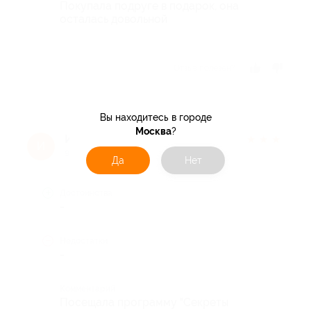
Покупала подруге в подарок, она
осталась довольной
Отзыв полезен?
Вы находитесь в городе
Москва
?
Ирина Х.
★
★
★
★
★
И
9 лет назад
Да
Нет
Достоинства
-
Недостатки
-
Комментарий
Посещала программу "Секреты