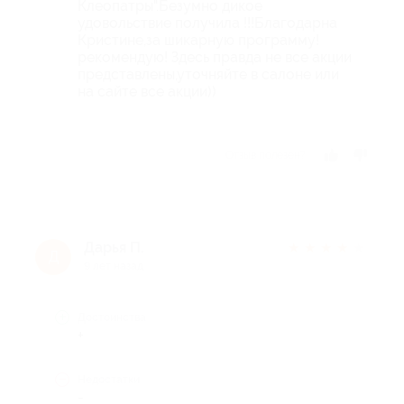
Клеопатры".Безумно дикое
удовольствие получила !!!Благодарна
Кристине,за шикарную программу!
рекомендую! Здесь правда не все акции
представлены,уточняйте в салоне или
на сайте все акции))
Отзыв полезен?
Дарья П.
★
★
★
★
★
Д
9 лет назад
Достоинства
+
Недостатки
-