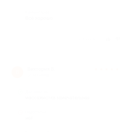
Комментарий
Всё хорошо
Отзыв полезен?
Виктория В.
★
★
★
★
★
В
10 лет назад
Достоинства
массажистка замечательная
Недостатки
нет