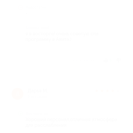
Недостатки
-
Комментарий
я в восторге! очень советую спа
программу в Авита:)
Отзыв полезен?
5
Дарья М.
★
★
★
★
★
Д
9 лет назад
Достоинства
Хороший персонал,отличная атмосфера
для расслабления.