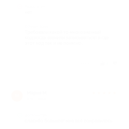
Недостатки
нет
Комментарий
Требовали какой то многозначный
код(когда звонили записываться) а где
этот код так и не понятно..
Отзыв полезен?
2
Мария М.
★
★
★
★
★
М
9 лет назад
Достоинства
спасибо большое! мне всё понравилось