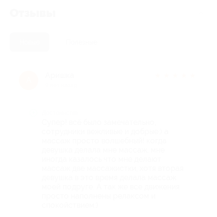
Отзывы
Новые
Полезные
Аришка
★
★
★
★
★
А
9 лет назад
Достоинства
Супер! всё было замечательно,
сотрудники вежливые и добрые:) а
массаж просто волшебный! когда
девушка делала мне массаж, мне
иногда казалось что мне делают
массаж две массажистки, хотя вторая
девушка в это время делала массаж
моей подруге. А так же все движения
просто наполнены релаксом и
спокойствием:)