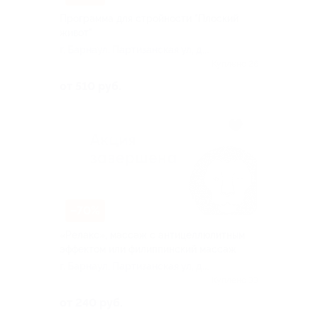
Программа для стройности "Плоский
живот"
г. Барнаул, Партизанская ул, д.
105
Куплено 26
от 510 руб.
–70%
«Релакс», массаж с антицеллюлитным
эффектом или филиппинский массаж
г. Барнаул, Партизанская ул, д.
105
Куплено 33
от 240 руб.