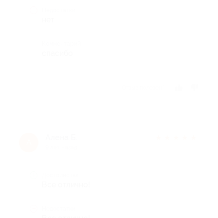
Недостатки
нет
Комментарий
спасибо
Отзыв полезен?
Алена Б.
★
★
★
★
★
А
9 лет назад
Достоинства
Все отлично!
Недостатки