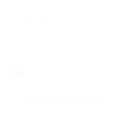
Все отлично!
Комментарий
Все отлично!
Отзыв полезен?
4
2
Татьяна Т.
★
★
★
★
★
Т
9 лет назад
Достоинства
приятная расслабляющая процедура
SPA
Недостатки
очень скромное помещение