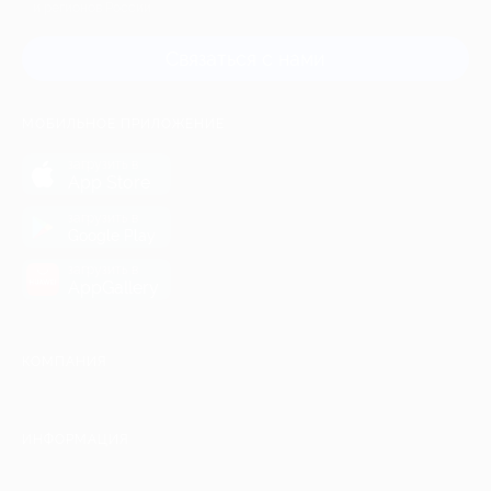
и регионов России
Связаться с нами
МОБИЛЬНОЕ ПРИЛОЖЕНИЕ
загрузить в
App Store
загрузить в
Google Play
загрузить в
AppGallery
КОМПАНИЯ
ИНФОРМАЦИЯ