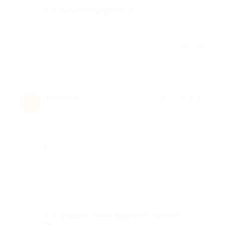
Комментарий
все очень понравилось
Отзыв полезен?
Ирина В.
★
★
★
★
★
И
10 лет назад
Достоинства
+
Недостатки
-
Комментарий
все прошло очень здорово,спасибо