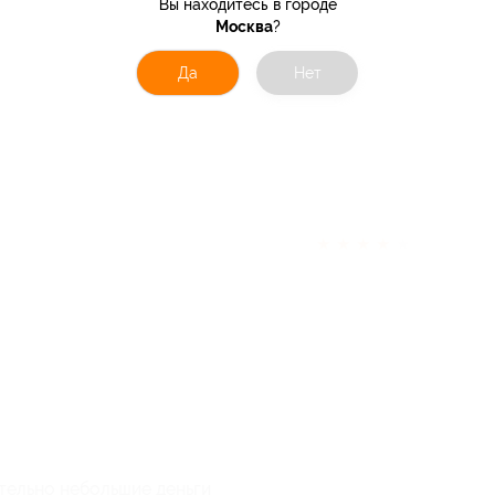
Вы находитесь в городе
Москва
?
Да
Нет
★
★
★
★
★
ельно небольшие деньги