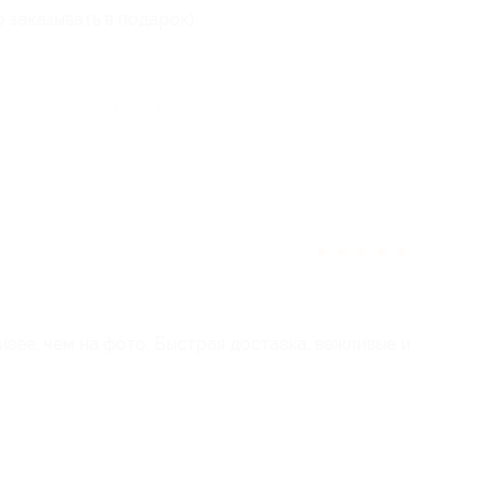
 заказывать в подарок)
ека считают отзыв полезным
★
★
★
★
★
ивее, чем на фото. Быстрая доставка, вежливые и