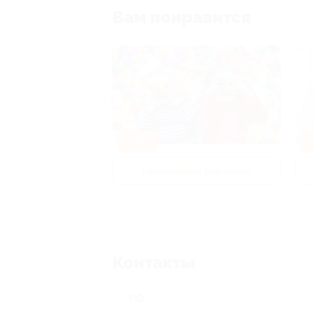
Вам понравится
-50%
-
р и педикюр
Развлечения для детей
Контакты
РФ