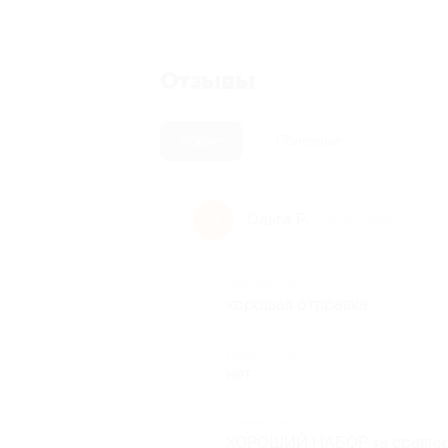
Отзывы
Новые
Полезные
Ольга Р.
О
9 лет назад
Достоинства
хорошая отправка
Недостатки
нет
Комментарий
ХОРОШИЙ НАБОР за сравнит