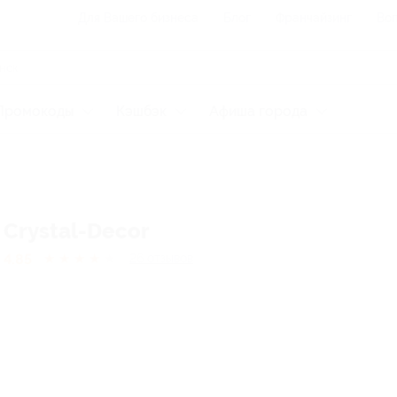
Для Вашего бизнеса
Блог
Франчайзинг
Воп
Промокоды
Кэшбэк
Афиша города
Crystal-Decor
4.85
★
★
★
★
★
26
отзывов