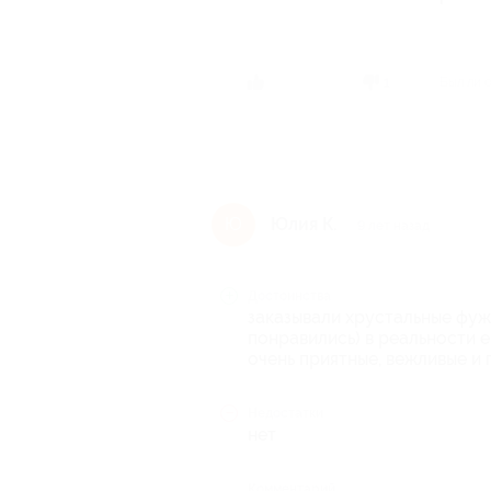
Был ли 
1
Юлия К.
Ю
9 лет назад
Достоинства
заказывали хрустальные фуж
понравились) в реальности 
очень приятные, вежливые и
Недостатки
нет
Комментарий