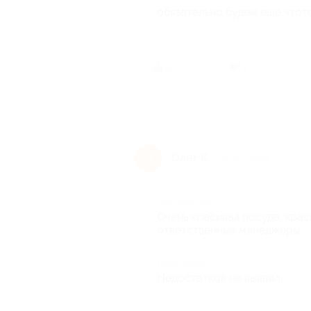
обязательно будем еще чтото
2 челов
2
1
Олег К.
О
9 лет назад
Достоинства
Очень красивая посуда, крас
ответственные менеджеры.
Недостатки
Недостатков не выявил.