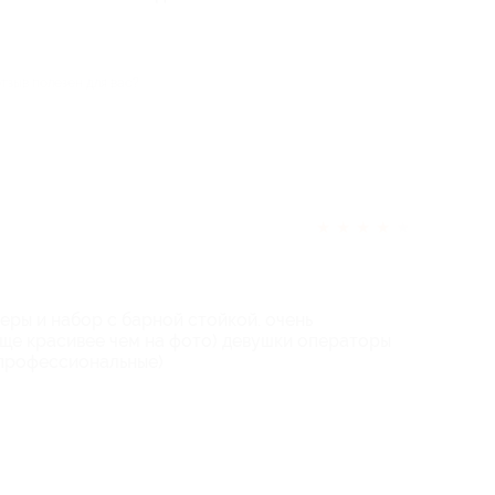
отзыв полезен для вас?
★
★
★
★
★
еры и набор с барной стойкой. очень
еще красивее чем на фото) девушки операторы
 профессиональные)