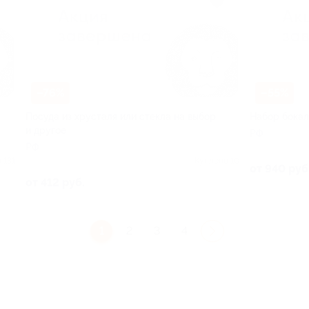
–76%
–55%
Посуда из хрусталя или стекла на выбор
Набор бокал
и другое
РФ
РФ
 131
Куплено 10
от 940 руб
от 412 руб.
1
2
3
4