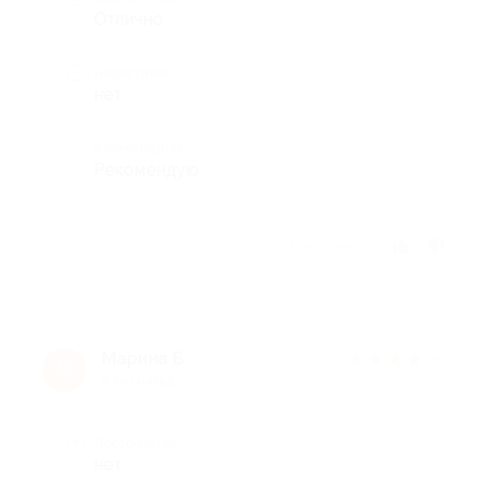
Отлично
Недостатки
нет
Комментарий
Рекомендую
Отзыв полезен?
Марина Б.
★
★
★
★
★
М
9 лет назад
Достоинства
нет