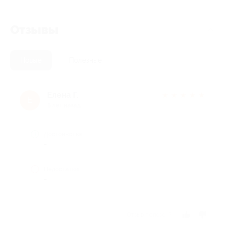
Отзывы
Новые
Полезные
Елена Г.
★
★
★
★
★
Е
8 лет назад
Достоинства
-
Недостатки
-
Отзыв полезен?