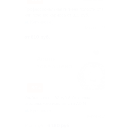
Профессиональная гигиена полости рта
или лечение кариеса от 810 руб.
Купчино
+1
Куплено 186
от 810 руб.
–60%
Улыбка вновь в 32 зуба! Установка
израильского имплантата ADIN
Купчино
+1
Куплено 14
6 160 руб.
15 400 руб.