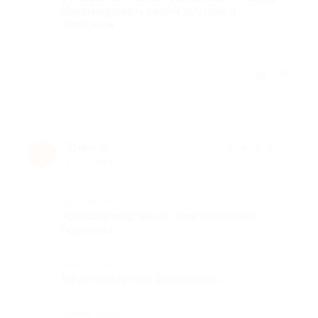
рекомендовать своим друзьям и
знакомым
Отзыв полезен?
Юлия А.
★
★
★
★
★
Ю
8 лет назад
Достоинства
Хороший мед. центр, компетентный
персонал.
Недостатки
Не используется слюноотсос.
Комментарий