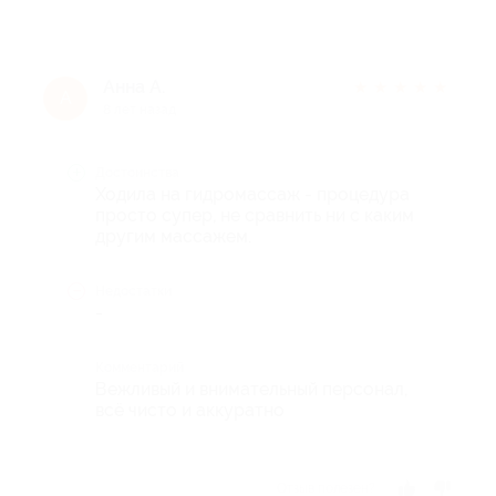
Анна А.
★
★
★
★
★
А
8 лет назад
Достоинства
Ходила на гидромассаж - процедура
просто супер, не сравнить ни с каким
другим массажем.
Недостатки
-
Комментарий
Вежливый и внимательный персонал,
всё чисто и аккуратно
Отзыв полезен?