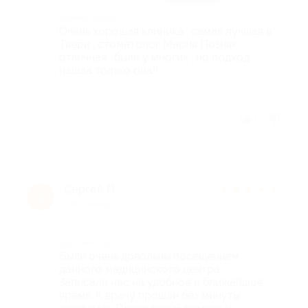
Комментарий
Очень хорошая клиника , самая лучшая в
Твери , стоматолог Мария Позняк ,
отличная , были у многих , но подход
нашла только она!!
Отзыв полезен?
1
Сергей П.
★
★
★
★
★
С
8 лет назад
Достоинства
Были очень довольны посещением
данного медицинского центра.
Записали нас на удобное и ближайшее
время. К врачу прошли без минуты