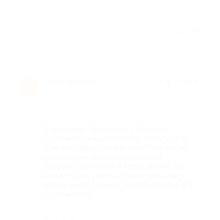
Отзыв полезен?
Анастасия Б.
★
★
★
★
★
А
8 лет назад
Достоинства
Отношение персонала отличное!
Приехала раньше времени минут на 40,
приняли сразу. Стоматолог Анастасия
проконсультировала, назначила
лечение, сделала всё качественно. Так
же дала консультацию по отдельным
вопросам, которые я задавала!) Мне всё
понравилась!
Недостатки