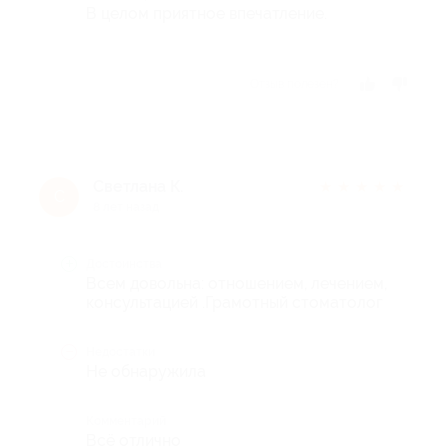
В целом приятное впечатление.
Отзыв полезен?
Светлана К.
★
★
★
★
★
С
8 лет назад
Достоинства
Всем довольна: отношением, лечением,
консультацией .Грамотный стоматолог
Недостатки
Не обнаружила
Комментарий
Всё отлично