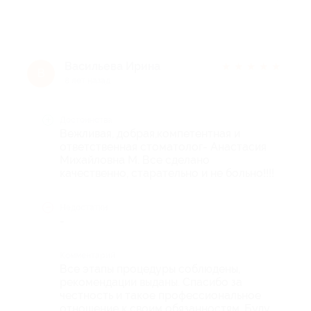
Васильева Ирина
★
★
★
★
★
В
8 лет назад
Достоинства
Вежливая, добрая,компетентная и
ответственная стоматолог- Анастасия
Михайловна М. Все сделано
качественно, старательно и не больно!!!!
Недостатки
-
Комментарий
Все этапы процедуры соблюдены,
рекомендации выданы. Спасибо за
честность и такое профессиональное
отношение к своим обязанностям. Буду