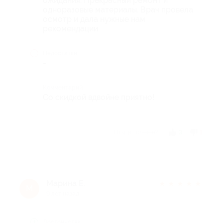
ожидания. Прекрасный ремонт и
одноразовые материалы. Врач провела
осмотр и дала нужные нам
рекомендации.
Недостатки
-
Комментарий
Со скидкой вдвойне приятно!
Отзыв полезен?
3
1
Марина Е.
★
★
★
★
★
М
9 лет назад
Достоинства