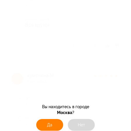
-
Комментарий
Всё круто)
Отзыв полезен?
кристина М.
★
★
★
★
★
к
8 лет назад
Достоинства
-
Вы находитесь в городе
Москва
?
Недостатки
-
Да
Нет