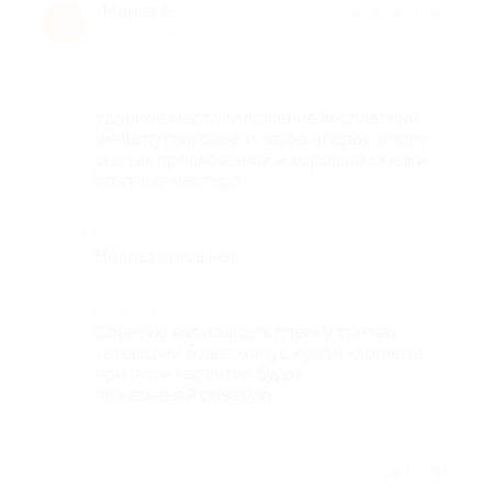
Марат Б.
★
★
★
★
★
М
9 лет назад
Достоинства
Удобное местоположение,бесплатный
wi-fi,спутниковое tv кофе апарат много
разных предложений и хорошие скидки
опытные мастера.
Недостатки
Недостатков нет
Комментарий
Советую выбирарать плёнку третей
категории будет минус купон +доплата
при этом гарантия будет
пожезненой,советую.
Отзыв полезен?
1