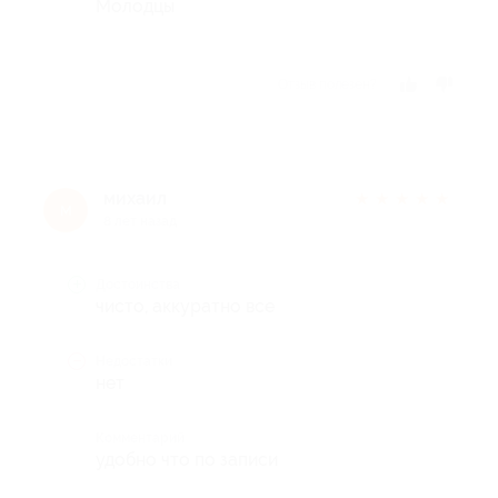
Молодцы
Отзыв полезен?
михаил
★
★
★
★
★
м
8 лет назад
Достоинства
чисто, аккуратно все
Недостатки
нет
Комментарий
удобно что по записи