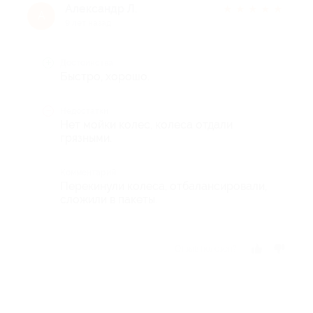
Александр Л.
★
★
★
★
★
А
9 лет назад
Достоинства
Быстро, хорошо.
Недостатки
Нет мойки колес, колеса отдали
грязными.
Комментарий
Перекинули колеса, отбалансировали,
сложили в пакеты.
Отзыв полезен?