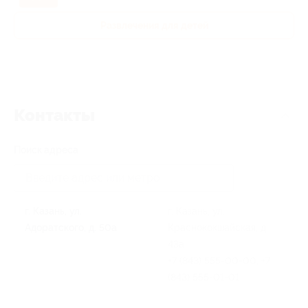
Развлечения для детей
Контакты
Поиск адреса
г. Казань, ул.
г. Казань, ул.
Адоратского, д. 50а
Краснококшайская, д.
43а
+7 (843) 555‑00-00, +7
(843) 555‑01-01