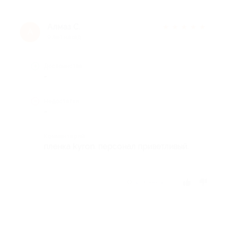
Алмаз С.
★
★
★
★
★
А
9 лет назад
Достоинства
-
Недостатки
-
Комментарий
пленка kyron. персонал приветливый.
Отзыв полезен?