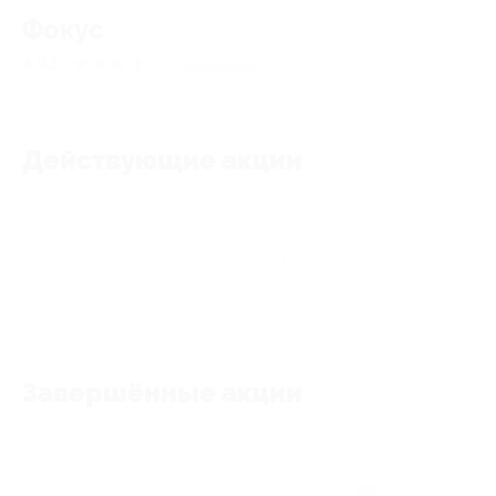
Фокус
4.92
★
★
★
★
★
65
отзывов
Действующие акции
Акции отсутствуют
Завершённые акции