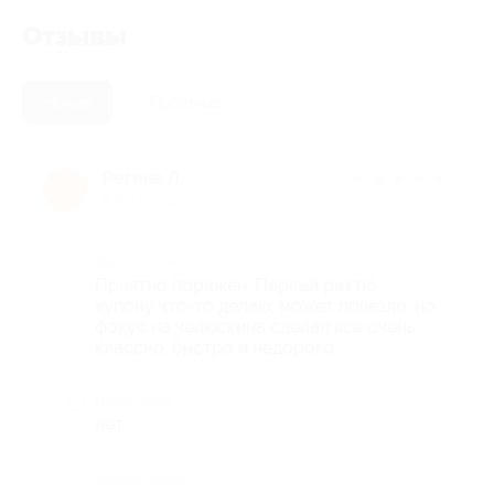
Отзывы
Новые
Полезные
Регина Л.
★
★
★
★
★
Р
8 лет назад
Достоинства
Приятно поражен. Первый раз по
купону что-то делаю, может повезло, но
фокус на челюскина сделал все очень
классно, быстро и недорого
Недостатки
нет
Комментарий