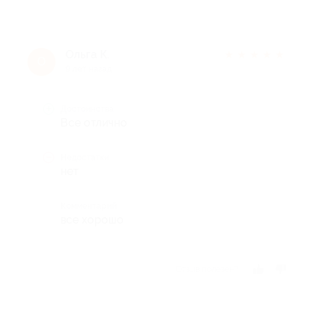
Ольга К.
★
★
★
★
★
О
9 лет назад
Достоинства
Все отлично
Недостатки
нет
Комментарий
все хорошо
Отзыв полезен?