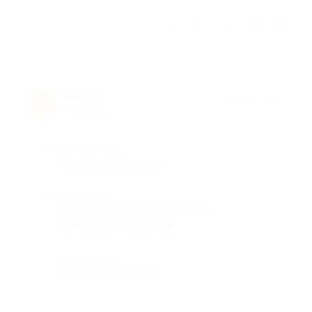
Отзыв полезен?
Pash K.
★
★
★
★
★
P
8 лет назад
Достоинства
Чисто, комфортно
Недостатки
Тонировщика ждал пол часа,
записывался заранее
Комментарий
Пленка не карбон