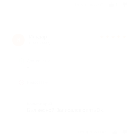
Отзыв полезен?
1
Ильдар
★
★
★
★
★
И
8 лет назад
Достоинства
-
Недостатки
-
Комментарий
Был весной. Записался опять.Ок.
Отзыв полезен?