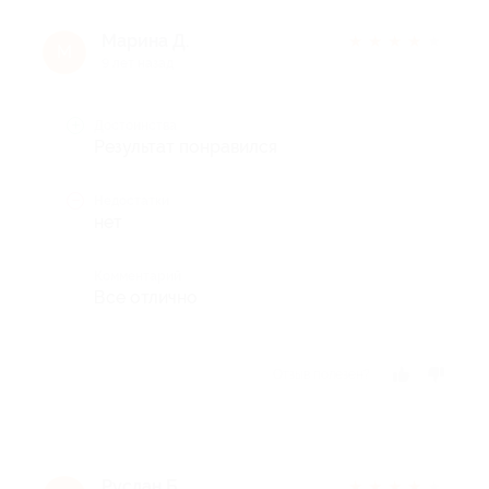
Марина Д.
★
★
★
★
★
М
9 лет назад
Достоинства
Результат понравился
Недостатки
нет
Комментарий
Все отлично
Отзыв полезен?
Руслан Б.
★
★
★
★
★