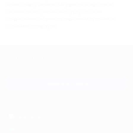
на выгодных условиях. Вы удивитесь недорогой
стоимости популярных автоуслуг, а также
специальным скидкам по акционным купонам на
отдельные процедуры.
+7 495 649-649-1
Для звонка из Москвы
и регионов России
Связаться с нами
МОБИЛЬНОЕ ПРИЛОЖЕНИЕ
загрузить в
App Store
загрузить в
Google Play