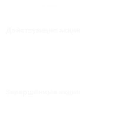
★
★
★
★
★
0
отзывов
Действующие акции
Акции отсутствуют
Завершённые акции
Акции отсутствуют