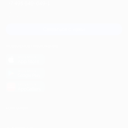
+7 495 649-649-1
Для звонка из Москвы
и регионов России
Связаться с нами
МОБИЛЬНОЕ ПРИЛОЖЕНИЕ
загрузить в
App Store
загрузить в
Google Play
загрузить в
AppGallery
КОМПАНИЯ