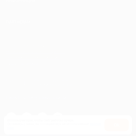
ИНФОРМАЦИЯ
ПАРТНЕРАМ
© 2010-2026 BIGLION
Обработка персональных данных
Пользовательское соглашение
Публичная оферта
Гарантия, поддержка
24 часа и возврат средств
Перейти на полную версию сайта
Используем куки, чтобы сайт работал лучше.
Оставаясь с нами, вы соглашаетесь на использование
файлов
Оk
куки.