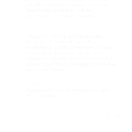
сытные. Была и овсяная каша, и омлет , и
творожные запеканки, и даже
вкуснющие блинчики с джэмом.
Недостатки
Коридоры гостиницы обшарпаны и
напоминают административные
учреждения советских времен. Также и
с мебелью и дверью в номер - все
старое! Но больше нам не понравился
запах прокуренного номера, так как мы
были с ребенком.
Комментарий
Недорогой отель, в номерах есть все
необходимое.
Отзыв полезен?