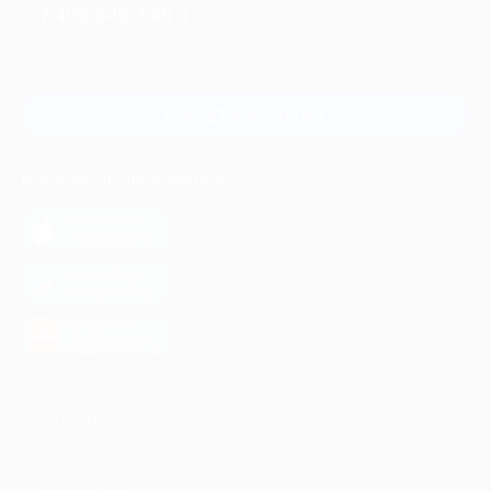
+7 495 649-649-1
Для звонка из Москвы
и регионов России
Связаться с нами
МОБИЛЬНОЕ ПРИЛОЖЕНИЕ
загрузить в
App Store
загрузить в
Google Play
загрузить в
AppGallery
КОМПАНИЯ