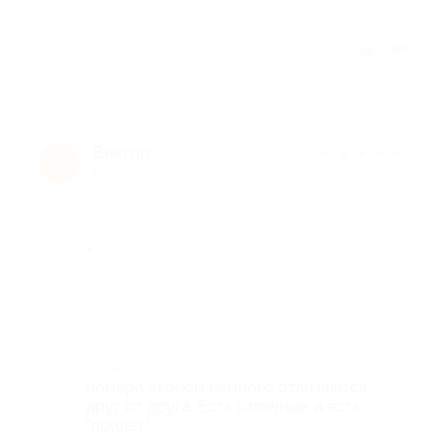
Отзыв полезен?
Виктор
★
★
★
★
★
В
8 лет назад
Достоинства
+
Недостатки
-
Комментарий
номера эконом немного отличаются
друг от друга. Есть отличные, а есть
"пойдёт".