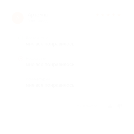
Артем ш.
★
★
★
★
★
А
9 лет назад
Достоинства
мне все понравилось
Недостатки
мне все понравилось
Комментарий
мне все понравилось
Отзыв полезен?