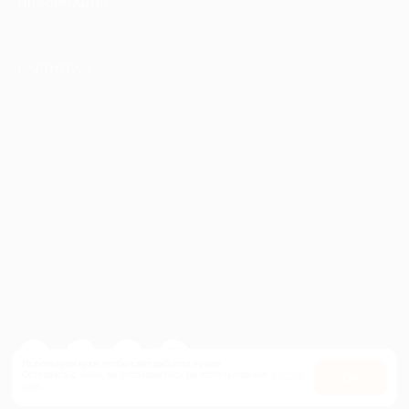
ИНФОРМАЦИЯ
ПАРТНЕРАМ
© 2010-2026 BIGLION
Обработка персональных данных
Пользовательское соглашение
Публичная оферта
Гарантия, поддержка
24 часа и возврат средств
Перейти на полную версию сайта
Используем куки, чтобы сайт работал лучше.
Оставаясь с нами, вы соглашаетесь на использование
файлов
Оk
куки.