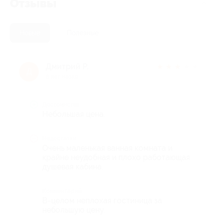
Отзывы
Новые
Полезные
Дмитрий Р.
★
★
★
★
★
Д
8 лет назад
Достоинства
Небольшая цена.
Недостатки
Очень маленькая ванная комната и
крайне неудобная и плохо работающая
душевая кабина.
Комментарий
В-целом неплохая гостиница за
небольшую цену.