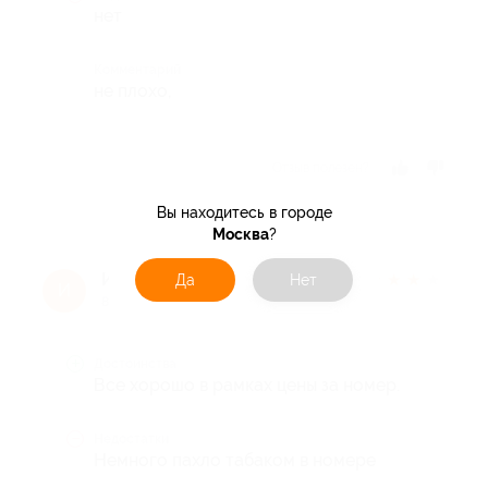
нет
Комментарий
не плохо,
Отзыв полезен?
Вы находитесь в городе
Москва
?
Ирина
★
★
★
★
★
Да
Нет
И
8 лет назад
Достоинства
Все хорошо в рамках цены за номер.
Недостатки
Немного пахло табаком в номере