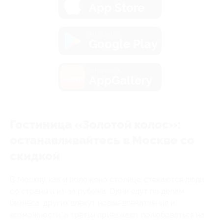
App Store
загрузить в
Google Play
загрузить в
AppGallery
Гостиница «Золотой колос»:
останавливайтесь в Москве со
скидкой
В Москву, как и положено столице, стекаются люди
со страны и из-за рубежа. Одни едут по делам
бизнеса, других влекут новые впечатления и
возможности, а третьи приезжают полюбоваться на