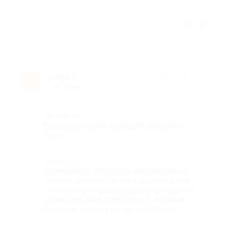
Отзыв полезен?
Эльза Т.
★
★
★
★
★
Э
8 лет назад
Достоинства
Чисто,спокойно, хороший шведский
стол.
Недостатки
Далековато и корпуса разбросаны, а
камера хранения лишь в одном из них.
На сайте нет предупреждения об этом.
Приехали рано, пришлось с вещами
бегать в поисках камеры хранения.