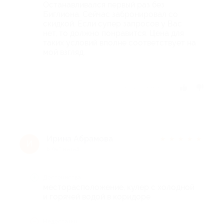
Останавливался первый раз без
Биглиона. Сейчас забронировал со
скидкой. Если супер запросов у Вас
нет, то должно понравится. Цена для
таких условий вполне соответствует на
мой взгляд.
Отзыв полезен?
Ирина Абрамова
★
★
★
★
★
И
8 лет назад
Достоинства
месторасположение, кулер с холодной
и горячей водой в коридоре
Недостатки