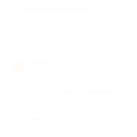
Комментарий
Остановлюсь там снова :)
Отзыв полезен?
Виктор
★
★
★
★
★
В
8 лет назад
Достоинства
Чисто, уютно. Кулер с горячей водой.
Завтраки.
Недостатки
да как бы и нет.
Комментарий