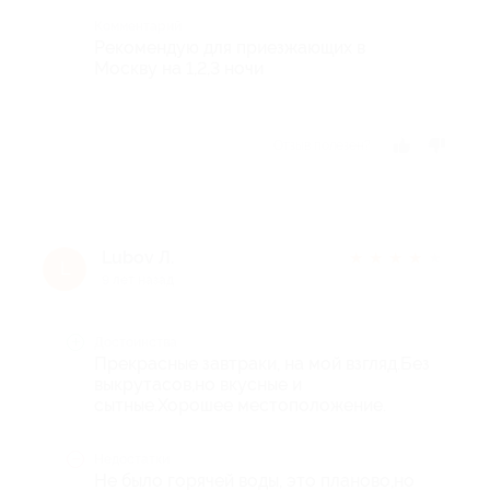
Комментарий
Рекомендую для приезжающих в
Москву на 1,2,3 ночи
Отзыв полезен?
Lubov Л.
★
★
★
★
★
L
9 лет назад
Достоинства
Прекрасные завтраки, на мой взгляд.Без
выкрутасов,но вкусные и
сытные.Хорошее местоположение.
Недостатки
Не было горячей воды, это планово,но