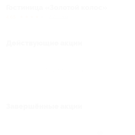
Гостиница «Золотой колос»
4.65
★
★
★
★
★
261
отзыв
Действующие акции
Акции отсутствуют
Завершённые акции