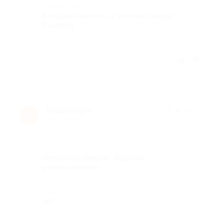
Комментарий
В общем неплохо, с учетом скидки
Биглион.
Отзыв полезен?
Владимир К.
★
★
★
★
★
В
8 лет назад
Достоинства
Неплохой завтрак. Удачное
расположение.
Недостатки
нет