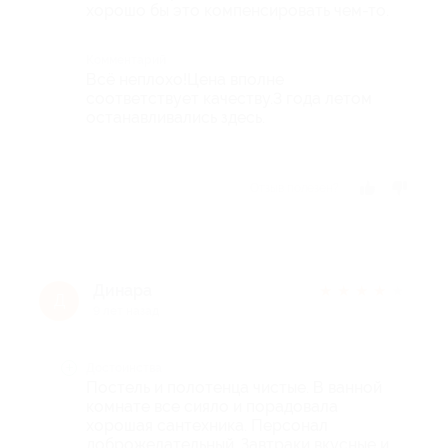
хорошо бы это компенсировать чем-то.
Комментарий
Всё неплохо!Цена вполне
соответствует качеству.3 года летом
останавливались здесь.
Отзыв полезен?
Динара
★
★
★
★
★
Д
9 лет назад
Достоинства
Постель и полотенца чистые. В ванной
комнате все сияло и порадовала
хорошая сантехника. Персонал
доброжелательный. Завтраки вкусные и