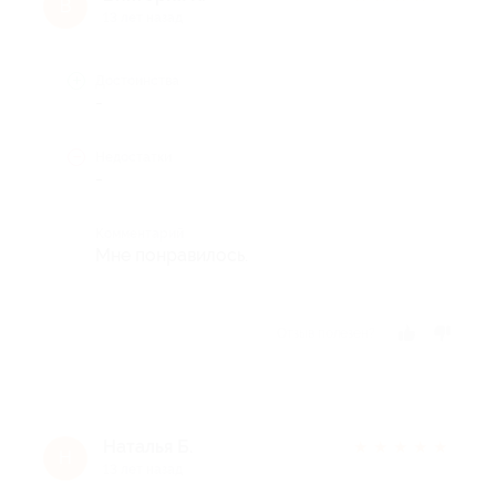
В
13 лет назад
Достоинства
-
Недостатки
-
Комментарий
Мне понравилось.
Отзыв полезен?
Наталья Б.
★
★
★
★
★
Н
13 лет назад