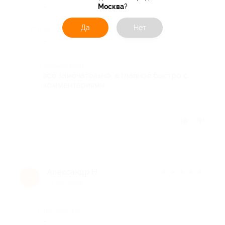
-
Москва
?
Да
Нет
Недостатки
-
Комментарий
все замечательно, а главное быстро с
комментариями.
Отзыв полезен?
Александр Н.
★
★
★
★
★
А
13 лет назад
Достоинства
-