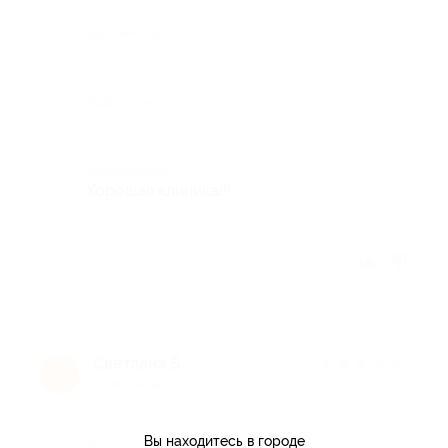
Достоинства
-
Недостатки
-
Комментарий
Хорошая клиника!!!
Отзыв полезен?
Светлана Б.
★
★
★
★
★
С
13 лет назад
Вы находитесь в городе
Достоинства