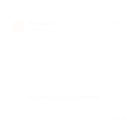
Кетеван Ш.
★
★
★
★
★
К
13 лет назад
Достоинства
-
Недостатки
-
Комментарий
Все очень хорошо!я давольна!
Отзыв полезен?