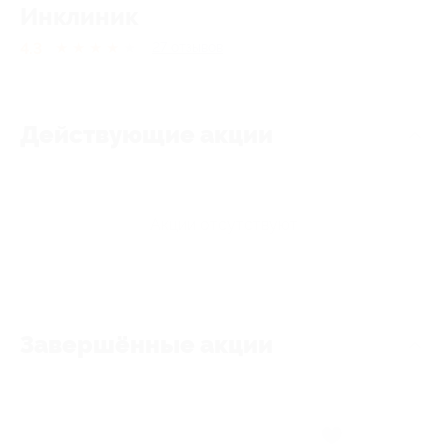
Инклиник
4.3
★
★
★
★
★
27
отзывов
Действующие акции
Акции отсутствуют
Завершённые акции