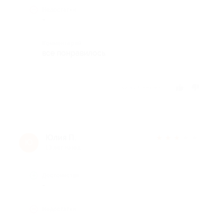
Недостатки
-
Комментарий
все понравилось.
Отзыв полезен?
Юлия П.
★
★
★
★
★
Ю
13 лет назад
Достоинства
-
Недостатки
-