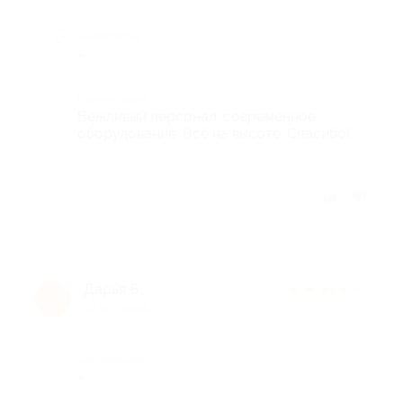
Недостатки
-
Комментарий
Вежливый персонал, современное
оборудование. Всё на высоте. Спасибо!
Отзыв полезен?
Дарья Б.
★
★
★
★
★
Д
13 лет назад
Достоинства
-