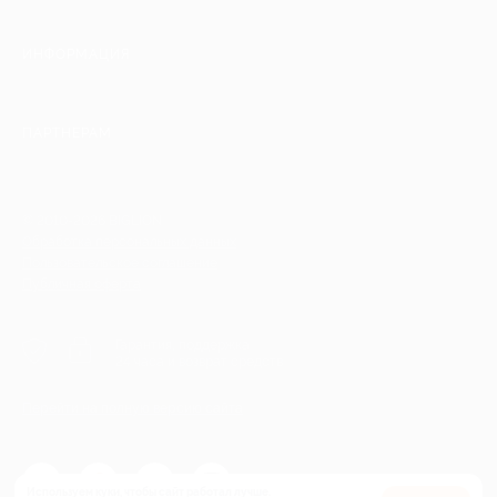
ИНФОРМАЦИЯ
ПАРТНЕРАМ
© 2010-2026 BIGLION
Обработка персональных данных
Пользовательское соглашение
Публичная оферта
Гарантия, поддержка
24 часа и возврат средств
Перейти на полную версию сайта
Используем куки, чтобы сайт работал лучше.