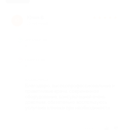
Юлия В.
★
★
★
★
★
Ю
13 лет назад
Достоинства
-
Недостатки
-
Комментарий
Благодарю, высокопрофессиональные и
приветливые врачи, современное
оборудование, консультацией очень
довольна, обязательно воспользуюсь
услугами клиники при необходимости.
Отзыв полезен?