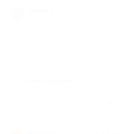
Евгений Щ.
★
★
★
★
★
Е
13 лет назад
Достоинства
-
Недостатки
-
Комментарий
Неплохо!!!Недорого!!
Отзыв полезен?
Виктория К.
★
★
★
★
★