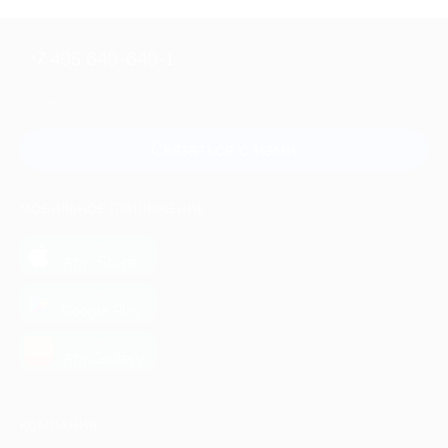
+7 495 649-649-1
Для звонка из Москвы
и регионов России
Связаться с нами
МОБИЛЬНОЕ ПРИЛОЖЕНИЕ
загрузить в
App Store
загрузить в
Google Play
загрузить в
AppGallery
КОМПАНИЯ