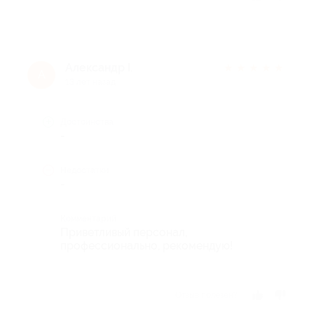
Александр I.
★
★
★
★
★
А
13 лет назад
Достоинства
-
Недостатки
-
Комментарий
Приветливый персонал,
профессионально, рекомендую!
Отзыв полезен?