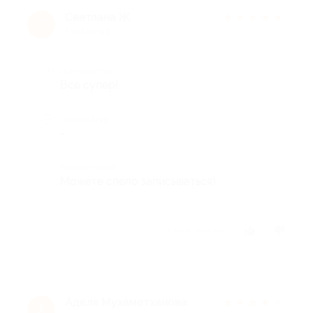
Светлана Ж.
★
★
★
★
★
С
1 год назад
Достоинства
Все супер!
Недостатки
-
Комментарий
Можете спело записываться)
Отзыв полезен?
1
Аделя Мухаметханова
★
★
★
★
★
А