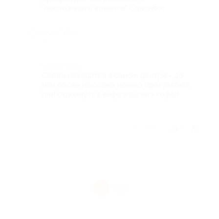
"постоянного клиента". Спасибо!
Недостатки
-
Комментарий
Салон находится в самом центре - до
или после массажа можно прогуляться
или отдохнуть в кафе и выпить кофе)).
Отзыв полезен?
1
1