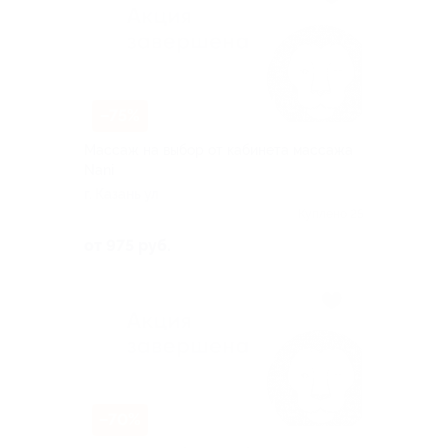
–75%
Массаж на выбор от кабинета массажа
Nani
г. Казань ул
Куплено 25
от 975 руб.
–70%