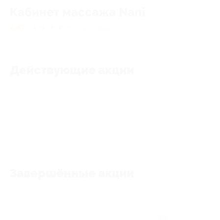
Кабинет массажа Nani
4.87
★
★
★
★
★
82
отзывa
Действующие акции
Акции отсутствуют
Завершённые акции