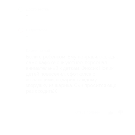
Достоинства
-
Недостатки
-
Комментарий
Были с ребенком. Ему понравилась еда,
само кафе очень уютное, персонал
внимательный к деткам. Фиксик Нолик
детей повеселил, сфоткался с
желающими, подарил каждому
зверушку из шарика. Сын просится еще
раз сходить)))
Отзыв полезен?