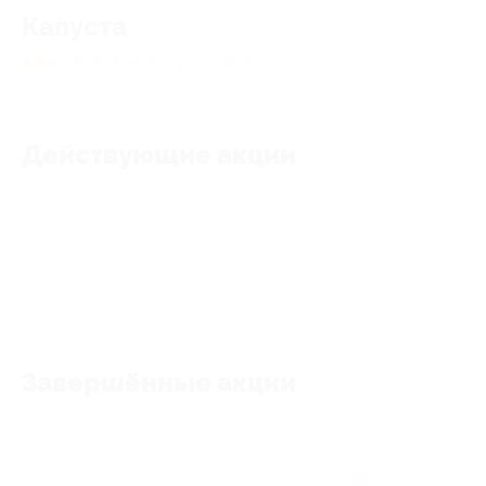
Капуста
4.89
★
★
★
★
★
18
отзывов
Действующие акции
Акции отсутствуют
Завершённые акции