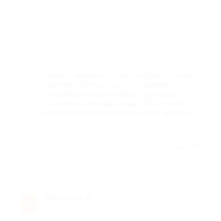
-
Недостатки
-
Комментарий
Рядом с домом поэтому и пришли сюда
с детьми! Больше шоу программы
понравился мастер-класс, который
проводил сам шеф-повар! Отличное и
позитивное место для отдыха с детьми!
Отзыв полезен?
Владлена Ф.
★
★
★
★
★
В
10 лет назад