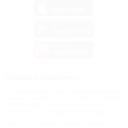
загрузить в
App Store
загрузить в
Google Play
загрузить в
AppGallery
Скидки в «Капусте»
В торговом центре «Олимп» г.Казань расположился
уникальный семейный ресторан «Капуста». Весёлый
зелёный интерьер, детское и взрослое меню и
детский смех — настраивают на позитив и веселье.
«Капуста» — необычный ресторан, здесь всё