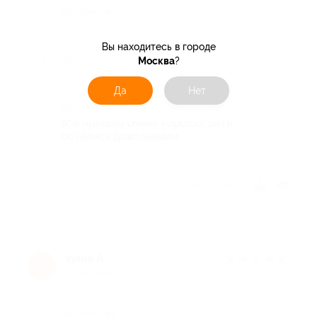
Достоинства
-
Вы находитесь в городе
Москва
?
Недостатки
-
Да
Нет
Комментарий
все прошло очень хорошо. дети
остались довольными
Отзыв полезен?
юлия А.
★
★
★
★
★
ю
10 лет назад
Достоинства