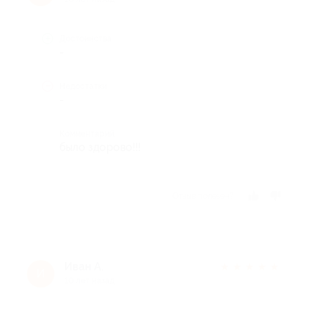
Достоинства
-
Недостатки
-
Комментарий
было здорово!!!
Отзыв полезен?
Иван А.
★
★
★
★
★
И
10 лет назад