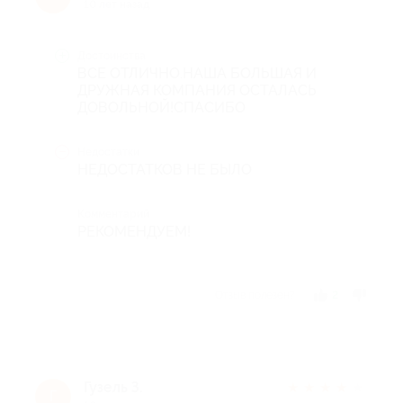
10 лет назад
Достоинства
ВСЕ ОТЛИЧНО.НАША БОЛЬШАЯ И
ДРУЖНАЯ КОМПАНИЯ ОСТАЛАСЬ
ДОВОЛЬНОЙ!СПАСИБО
Недостатки
НЕДОСТАТКОВ НЕ БЫЛО
Комментарий
РЕКОМЕНДУЕМ!
Отзыв полезен?
2
Гузель З.
★
★
★
★
★
Г