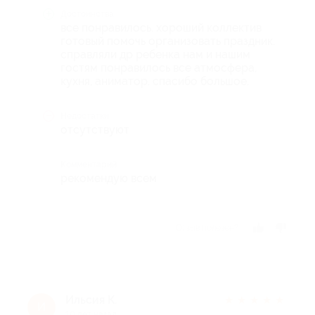
Достоинства
все понравилось. хороший коллектив
готовый помочь организовать праздник.
справляли др ребенка нам и нашим
гостям понравилось все атмосфера,
кухня, аниматор. спасибо большое.
Недостатки
отсутствуют
Комментарий
рекомендую всем
Отзыв полезен?
Ильсия К.
★
★
★
★
★
И
10 лет назад