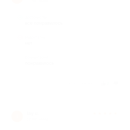
10 лет назад
Достоинства
все понравилось
Недостатки
нет
Комментарий
понравилось
Отзыв полезен?
2
lay u.
★
★
★
★
★
l
10 лет назад