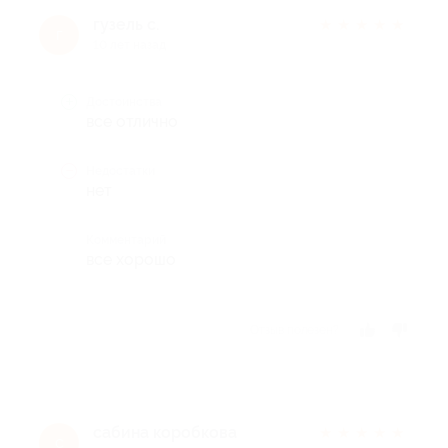
гузель с.
★
★
★
★
★
г
10 лет назад
Достоинства
все отлично
Недостатки
нет
Комментарий
все хорошо
Отзыв полезен?
сабина коробкова
★
★
★
★
★
с