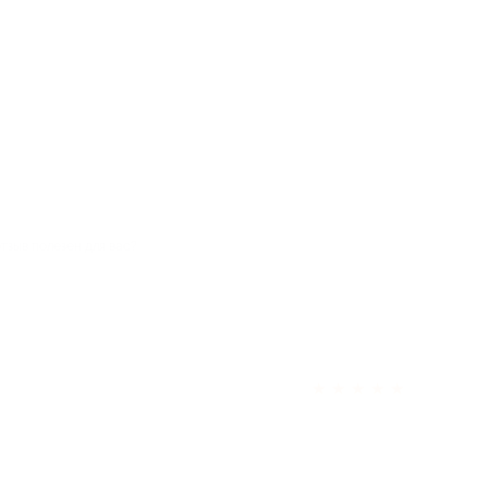
отзыв полезен для вас?
★
★
★
★
★