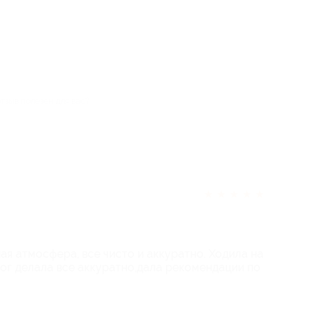
отзыв полезен для вас?
★
★
★
★
★
я атмосфера, все чисто и аккуратно. Ходила на
ог делала все аккуратно,дала рекомендации по