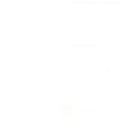
тоже прошла хорошо.
Недостатки
-
Комментарий
Рекомендую.
Был ли 
Мария К.
М
7 лет назад
Достоинства
-