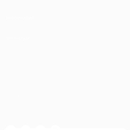
ИНФОРМАЦИЯ
ПАРТНЕРАМ
© 2010-2026 BIGLION
Обработка персональных данных
Пользовательское соглашение
Публичная оферта
Гарантия, поддержка
24 часа и возврат средств
Перейти на полную версию сайта