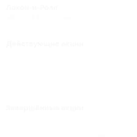
Локон-н-Ролл
4.86
★
★
★
★
★
35
отзывов
Действующие акции
Акции отсутствуют
Завершённые акции