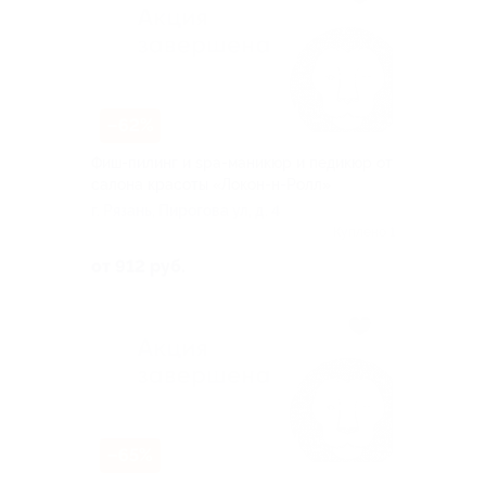
–62%
Фиш-пилинг и spa-маникюр и педикюр от
салона красоты «Локон-н-Ролл»
г. Рязань, Пирогова ул, д. 4
Куплено 1
от 912 руб.
–65%