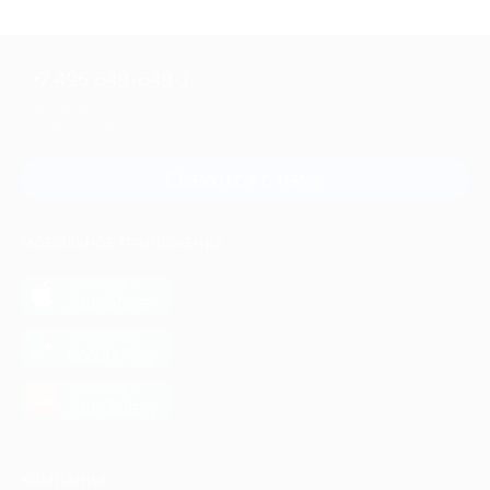
+7 495 649-649-1
Для звонка из Москвы
и регионов России
Связаться с нами
МОБИЛЬНОЕ ПРИЛОЖЕНИЕ
загрузить в
App Store
загрузить в
Google Play
загрузить в
AppGallery
КОМПАНИЯ