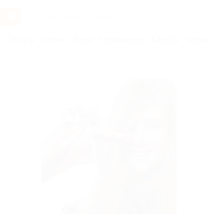
Услуги
Отели
Туры
Промокоды
Кэшбэк
Афиша 
Бренды
Локон-н-Ролл