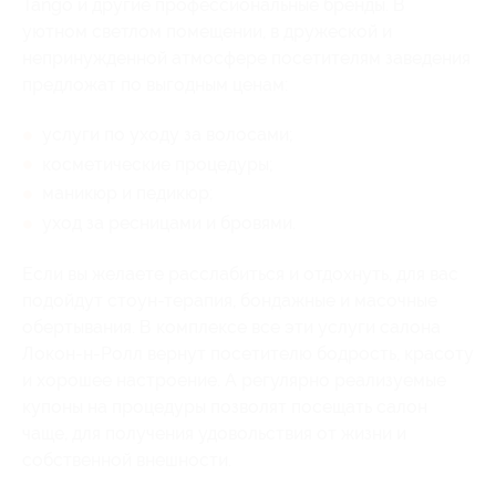
Tango и другие профессиональные бренды. В
уютном светлом помещении, в дружеской и
непринужденной атмосфере посетителям заведения
предложат по выгодным ценам:
услуги по уходу за волосами;
косметические процедуры;
маникюр и педикюр;
уход за ресницами и бровями.
Если вы желаете расслабиться и отдохнуть, для вас
подойдут стоун-терапия, бондажные и масочные
обертывания. В комплексе все эти услуги салона
Локон-н-Ролл вернут посетителю бодрость, красоту
и хорошее настроение. А регулярно реализуемые
купоны на процедуры позволят посещать салон
чаще, для получения удовольствия от жизни и
собственной внешности.