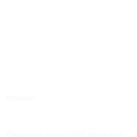
Отзывы
Еще нет отзывов, станьте первым!
Поделись находкой с друзьями