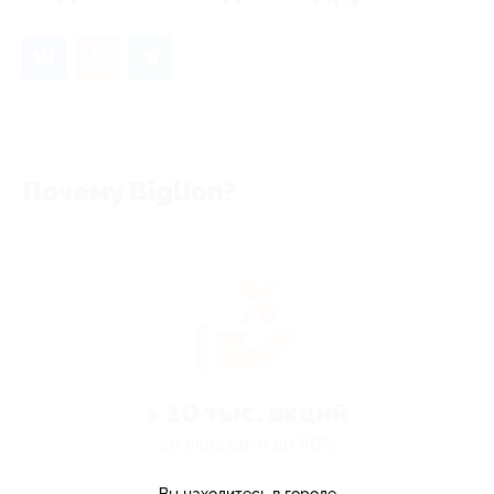
Почему Biglion?
> 10 тыс. акций
со скидками до 90%
по всей России