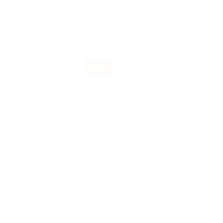
–80%
Экспресс-мойка и полировка передних ф
от «Маджестик компани»
г. Пермь, Героев Хасана ул, д. 64/7
Куплен
100 руб.
500 руб.