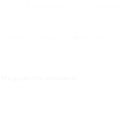
Для Вашего бизнеса
Блог
Франчайзинг
Воп
Промокоды
Кэшбэк
Афиша города
Маджестик компани
4.92
★
★
★
★
★
50
отзывов