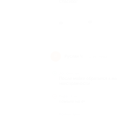
Спасибо!
Был ли 
Руслан Ч.
Р
10 лет назад
Достоинства
После мойки обратился к м
неисправности
Недостатки
помыли на 4+
Комментарий