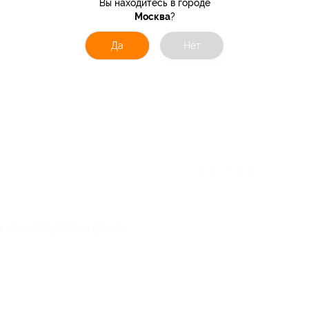
Вы находитесь в городе
Москва
?
Да
Нет
★
★
★
★
★
я комната для ожидания