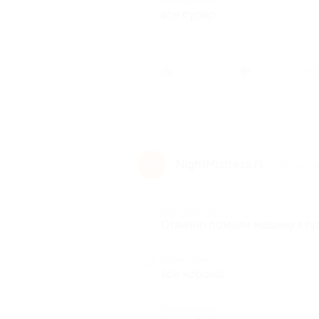
Комментарий
все супер
Был ли 
NightMistress N.
N
10 лет на
Достоинства
Отлично помыли машину,я пр
Недостатки
все хорошо
Комментарий