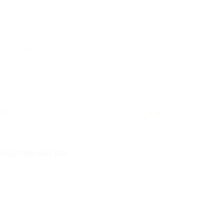
отзыв полезен для вас?
★
★
★
★
★
зад
иеду туда еще раз