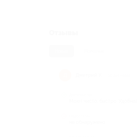
Отзывы
Новые
Полезные
Дмитрий У.
Д
10 лет назад
Достоинства
Моют чисто, быстро. Удобна
Недостатки
не обнаружено