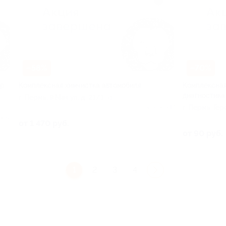
–58%
–70%
ар
Комплексная химчистка автомобиля
Комплексная
диагностика
г. Пермь, 9 Мая ул, д. 21/1
+1
г. Пермь, Гер
Куплено 17
о 32
от 1 470 руб.
от 90 руб.
1
2
3
4