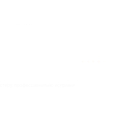
отзыв полезен для вас?
★
★
★
★
★
астеру, профессионально исправил