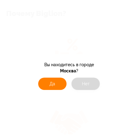
Почему Biglion?
Вы находитесь в городе
Москва
?
> 10 тыс. акций
со скидками до 90%
Да
Нет
по всей России