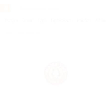
Услуги
Отели
Туры
Промокоды
Кэшбэк
Афиша 
Бренды
Мама Тао