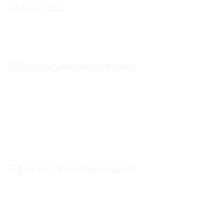
Мама Тао
0
★
★
★
★
★
0
отзывов
Действующие акции
Акции отсутствуют
Завершённые акции
Акции отсутствуют