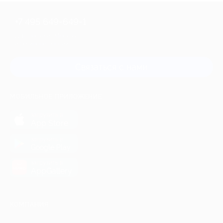
+7 495 649-649-1
Для звонка из Москвы
и регионов России
Связаться с нами
МОБИЛЬНОЕ ПРИЛОЖЕНИЕ
загрузить в
App Store
загрузить в
Google Play
загрузить в
AppGallery
КОМПАНИЯ