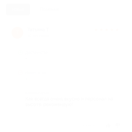
Новые
Полезные
Татьяна Т.
★
★
★
★
★
Т
10 лет назад
Достоинства
-
Недостатки
-
Комментарий
Как всегда очень вкусно и персонал на
высоте. рекомендую!
Отзыв полезен?