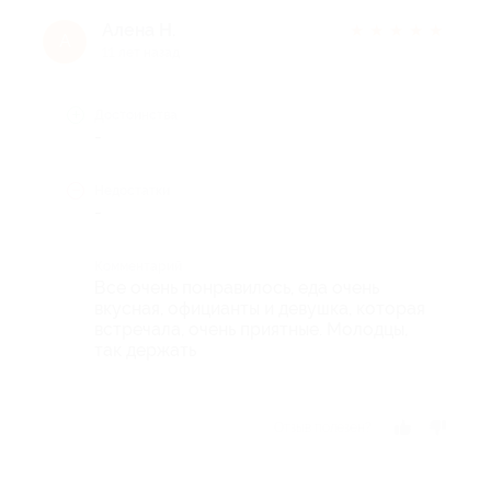
Алена Н.
★
★
★
★
★
А
11 лет назад
Достоинства
-
Недостатки
-
Комментарий
Все очень понравилось, еда очень
вкусная, официанты и девушка, которая
встречала, очень приятные. Молодцы,
так держать
Отзыв полезен?