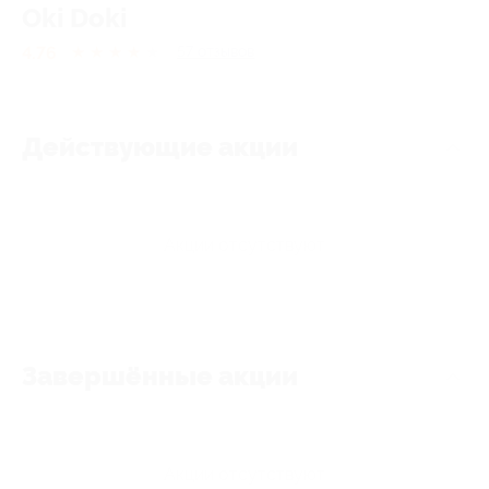
Oki Doki
4.76
★
★
★
★
★
57
отзывов
Действующие акции
Акции отсутствуют
Завершённые акции
Акции отсутствуют