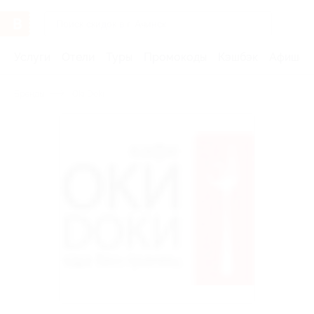
Услуги
Отели
Туры
Промокоды
Кэшбэк
Афиша 
Бренды
Oki Doki