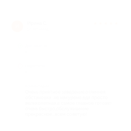
Ирина С.
★
★
★
★
★
И
10 лет назад
Достоинства
-
Недостатки
-
Комментарий
Очень приятное заведение,отличная
обстановка...не накурено,еда просто
великолепная,а самое главное готовят
очень быстро,обслуживание
прекрасное...всем советую!