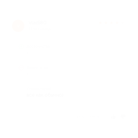
vladi80
★
★
★
★
★
v
11 лет назад
Достоинства
-
Недостатки
-
Комментарий
все как обычно)
Отзыв полезен?