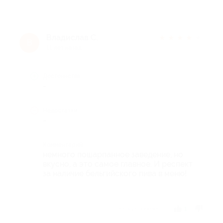
Владислав С.
★
★
★
★
★
В
11 лет назад
Достоинства
-
Недостатки
-
Комментарий
немного пошарпанное заведение, но
вкусно, а это самое главное. И респект
за наличие бельгийского пива в меню!
Отзыв полезен?
1