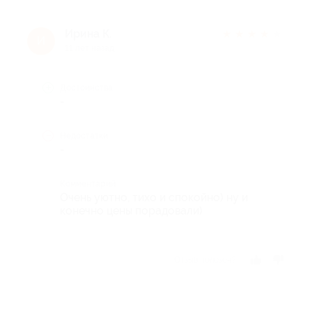
Ирина К.
★
★
★
★
★
И
11 лет назад
Достоинства
-
Недостатки
-
Комментарий
Очень уютно, тихо и спокойно) ну и
конечно цены порадовали)
Отзыв полезен?