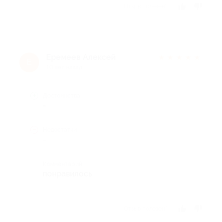
Отзыв полезен?
Еремеев Алексей
★
★
★
★
★
Е
10 лет назад
Достоинства
-
Недостатки
-
Комментарий
понравилось
Отзыв полезен?