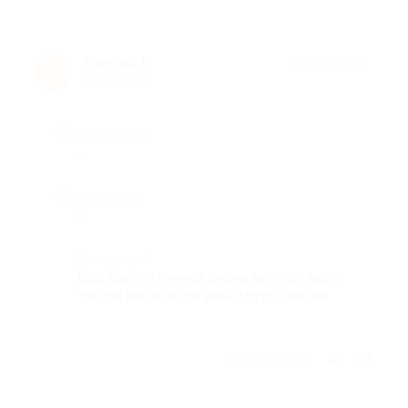
Сергей Г.
★
★
★
★
★
С
11 лет назад
Достоинства
-
Недостатки
-
Комментарий
Все было отлично, очень вкусно, жаль
что на напитки не действует скидка
Отзыв полезен?