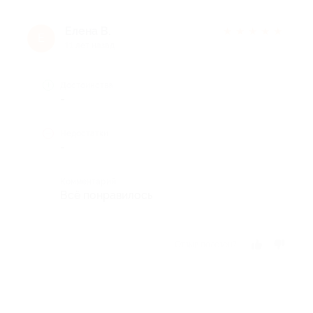
Елена В.
★
★
★
★
★
Е
11 лет назад
Достоинства
-
Недостатки
-
Комментарий
Всё понравилось
Отзыв полезен?