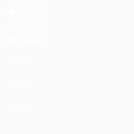
загрузить в
App Store
загрузить в
Google Play
загрузить в
AppGallery
КОМПАНИЯ
ИНФОРМАЦИЯ
ПАРТНЕРАМ
© 2010-2026 BIGLION