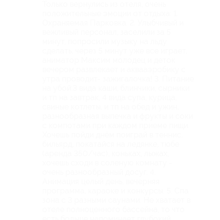
Только вернулись из отеля, очень
положительные эмоции от отдыха: 1.
Охраняемая Парковка. 2. Улыбчивый и
вежливый персонал, заселили за 5
минут, попросили музыку на льду
сделать, через 5 минут уже все играет,
аниматор Максим молодец и деток
вечером развлекает и аквааэробику с
утра проводит- зажигалочка! 3. Питание
на убой:3 вида каши, блинчики, сырники
и тп на завтрак, 4 вида супа, курица,
свиные котлеты, и тп на обед и ужин,
разнообразная выпечка и фрукты и соки
с компотами при каждом приеме пищи.
Хочешь пойди днём поиграй в теннис,
бильярд, покатайся на ледянке, тюбе
(аренда 350/час), коньках, лыжах,
хочешь сходи в соленую комнату -
очень разнообразный досуг. 4.
Анимация целый день, вечерняя
программа, караоке и конкурсы. 5. Спа
зона с 3 разными саунами. Не хватает в
отеле полноценного бассейна, то что
есть больше напоминает глубокий