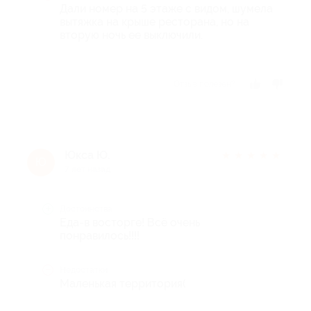
Дали номер на 5 этаже с видом, шумела
вытяжка на крыше ресторана, но на
вторую ночь ее выключили.
Отзыв полезен?
Юкса Ю.
★
★
★
★
★
Ю
7 лет назад
Достоинства
Еда-в восторге! Всё очень
понравилось!!!!
Недостатки
Маленькая территория(