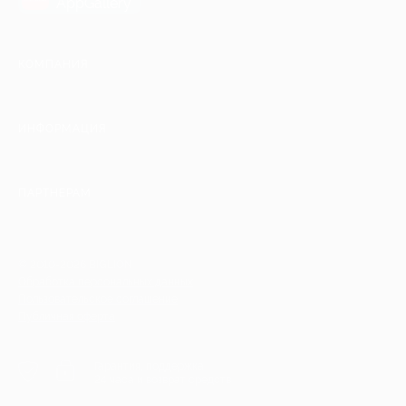
AppGallery
КОМПАНИЯ
ИНФОРМАЦИЯ
ПАРТНЕРАМ
© 2010-2026 BIGLION
Обработка персональных данных
Пользовательское соглашение
Публичная оферта
Гарантия, поддержка
24 часа и возврат средств