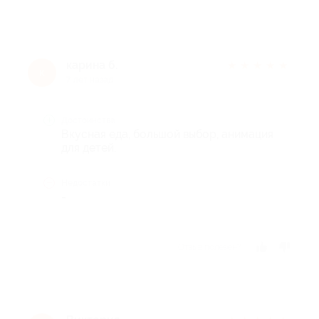
карина б.
★
★
★
★
★
к
7 лет назад
Достоинства
Вкусная еда, большой выбор, анимация
для детей.
Недостатки
-
Отзыв полезен?