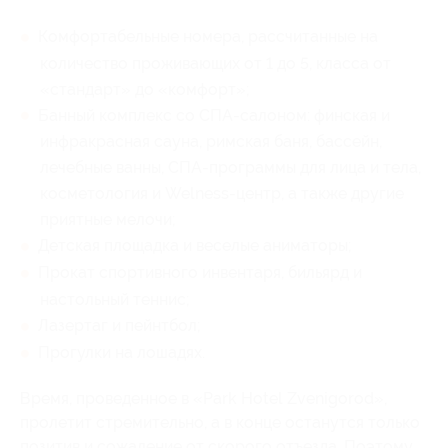
Комфортабельные номера, рассчитанные на
количество проживающих от 1 до 5, класса от
«стандарт» до «комфорт»;
Банный комплекс со СПА-салоном: финская и
инфракрасная сауна, римская баня, бассейн,
лечебные ванны, СПА-программы для лица и тела,
косметология и Welness-центр, а также другие
приятные мелочи;
Детская площадка и веселые аниматоры;
Прокат спортивного инвентаря, бильярд и
настольный теннис;
Лазертаг и пейнтбол;
Прогулки на лошадях.
Время, проведенное в «Park Hotel Zvenigorod»,
пролетит стремительно, а в конце останутся только
позитив и сожаление от скорого отъезда. Поэтому