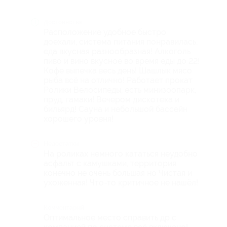
Достоинства
Расположение удобное быстро
доехали, система питания понравилась,
еда вкусная разнообразная! Алкоголь
пиво и вино вкусное во время еды до 22!
Кофе выпечка весь день! Шашлык мясо
рыба всё на отлично! Работает прокат
Ролики Велосипеды, есть минизоопарк,
пруд, гамаки! Вечером дискотека и
бильярд! Сауна и небольшой бассейн
хорошего уровня!
Недостатки
На роликах немного кататься неудобно
асфальт с камушками, территория
конечно не очень большая но Чистая и
ухоженная! Что-то критичное не нашёл!
Комментарий
Оптимальное место справить др с