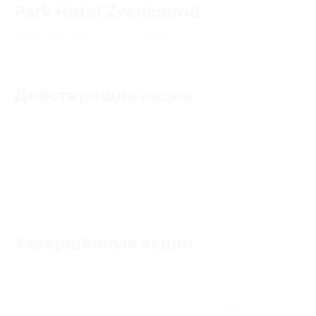
Park Hotel Zvenigorod
4.79
★
★
★
★
★
467
отзывов
Действующие акции
Акции отсутствуют
Завершённые акции