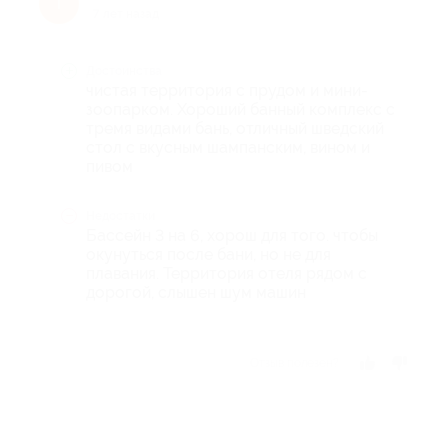
Т
7 лет назад
Достоинства
чистая территория с прудом и мини-
зоопарком. Хороший банный комплекс с
тремя видами бань, отличный шведский
стол с вкусным шампанским, вином и
пивом
Недостатки
Бассейн 3 на 6, хорош для того. чтобы
окунуться после бани, но не для
плавания. Территория отеля рядом с
дорогой, слышен шум машин
Отзыв полезен?