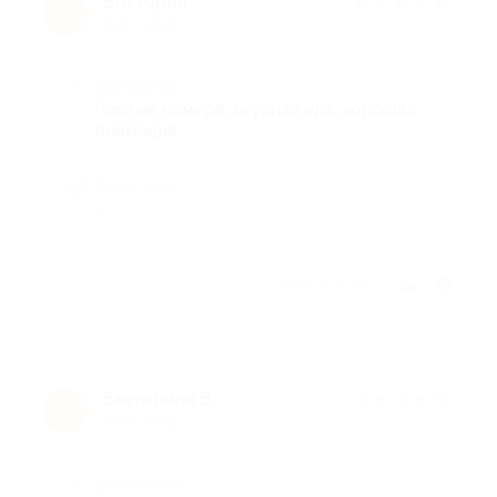
Виктория
★
★
★
★
★
В
7 лет назад
Достоинства
Чистые номера, вкусная еда, хорошая
анимация.
Недостатки
-
Отзыв полезен?
Екатерина В.
★
★
★
★
★
Е
7 лет назад
Достоинства