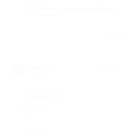
Комментарий
Буду рекомендовать друзьям! Приедем
летом с детьми!
Отзыв полезен?
Лариса И.
★
★
★
★
★
Л
7 лет назад
Достоинства
Понравилось все.
Недостатки
нет
Комментарий