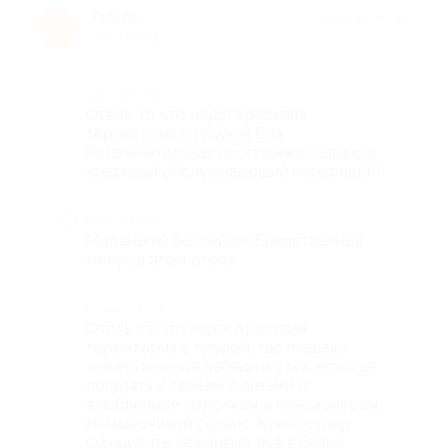
Ольга
★
★
★
★
★
О
7 лет назад
Достоинства
Отель, то что надо! Красивая
территория с прудом Еда
Развлекательная программа Сервис и
красивый обслуживающий персонал)))
Недостатки
Маленький бассейн((( Единственный
минус в этом отеле
Комментарий
Отель, то что надо! Красивая
территория с прудом, где плавают
замечательные лебеди и утки, есть где
погулять и семьям с детьми и
влюбленным парочкам и пенсионерам.
Ненавязчивый сервис. Кухня супер.
Официанты вежливые, все в белых