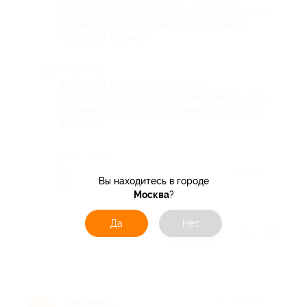
лягушатник. Советую отель для семей с
детьми и тех кто хочет отдохнуть от
трудовых будней!
Недостатки
Хотелось бассейн побольше,
показалось, что территория небольшая,
но занять свой досуг помимо прогулок
есть чем.
Комментарий
Обязательно едем и отдыхаем! Удачи и
Вы находитесь в городе
процветания отелю!
Москва
?
Да
Нет
Отзыв полезен?
3
Татьяна К.
★
★
★
★
★