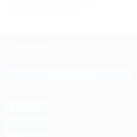
запасайтесь купонами, чтобы растянуть
удовольствие как можно дольше.
+7 495 649-649-1
Для звонка из Москвы
и регионов России
Связаться с нами
МОБИЛЬНОЕ ПРИЛОЖЕНИЕ
загрузить в
App Store
загрузить в
Google Play
загрузить в