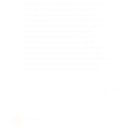
рубашечках. Красивый секьюрити на
въезде, всегда аккуратненький, в
костюме))) все на высшем уровне.
Порадовало то, что не смотря на то,
что мы были в будни дни у нас была
анимация для детей и вечером
дискотека для взрослых, музыку
включили специально для нас)))
Аниматоры все классные, проводили
спортивные мероприятия днем. Там
даже есть веревочный парк. Мы жили в
отдельном корпусе, не знаю, как в
главном, но у нас было все супер.
Отзыв полезен?
Елена Т.
★
★
★
★
★
Е
7 лет назад