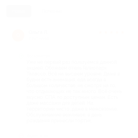
Новые
Полезные
Ольга Л.
★
★
★
★
★
О
7 лет назад
Достоинства
Уже не первый раз пользуемся данной
акцией. Обожаем отель Гелиопарк
Талассо. Всё на высшем уровне. Даже в
будни есть анимация, еда всегда в
большом количестве, не смотря на то,
что отдыхающих не так много. Всё очень
вкусно. СПА по доступным ценам. Есть
даже массажи для детей. На
территории чисто, даже в межсезонье.
Обслуживание вежливое, в день
рождения принесли тортик.
Недостатки