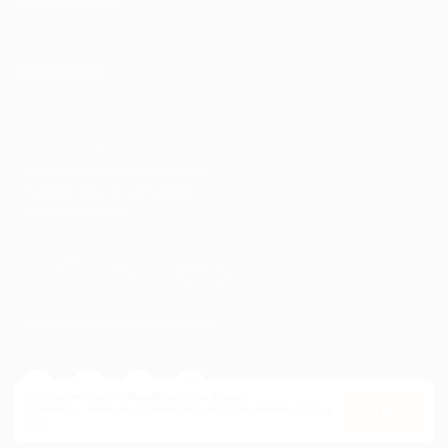
ИНФОРМАЦИЯ
ПАРТНЕРАМ
© 2010-2026 BIGLION
Обработка персональных данных
Пользовательское соглашение
Публичная оферта
Гарантия, поддержка
24 часа и возврат средств
Перейти на полную версию сайта
Используем куки, чтобы сайт работал лучше.
Оставаясь с нами, вы соглашаетесь на использование
файлов
Оk
куки.