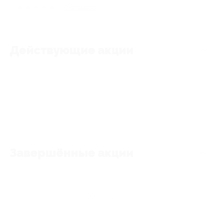
★
★
★
★
★
0
отзывов
Действующие акции
Акции отсутствуют
Завершённые акции
Акции отсутствуют