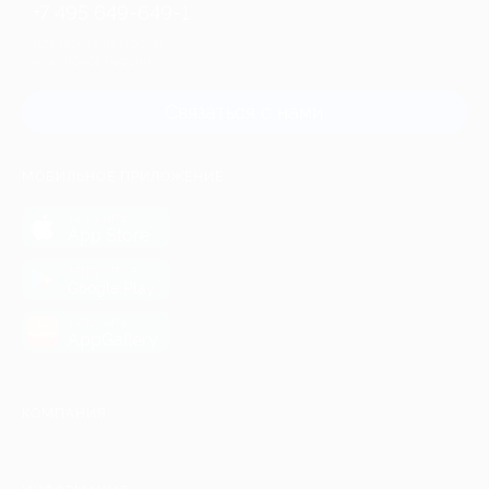
+7 495 649-649-1
Для звонка из Москвы
и регионов России
Связаться с нами
МОБИЛЬНОЕ ПРИЛОЖЕНИЕ
загрузить в
App Store
загрузить в
Google Play
загрузить в
AppGallery
КОМПАНИЯ