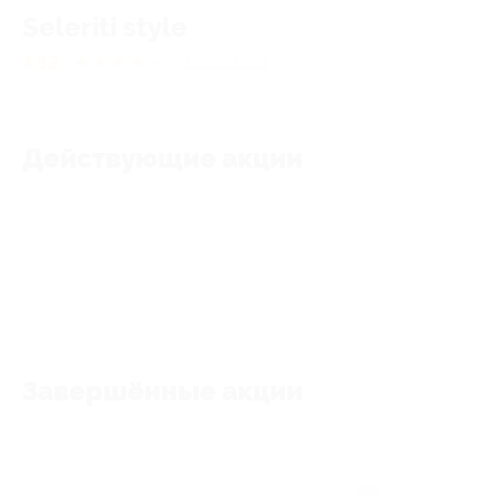
Seleriti style
4.82
★
★
★
★
★
947
отзывов
Действующие акции
Акции отсутствуют
Завершённые акции