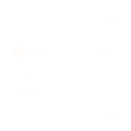
Отзыв полезен?
1
Nina P.
★
★
★
★
★
N
6 лет назад
Достоинства
-
Недостатки
-
Отзыв полезен?