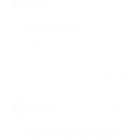
Л
6 лет назад
Достоинства
Мастер Татьяна супер.
Недостатки
-
Отзыв полезен?
1
1
Маргарита П.
★
★
★
★
★
М
6 лет назад
Достоинства
Самы честный салон! Ничего лишнего