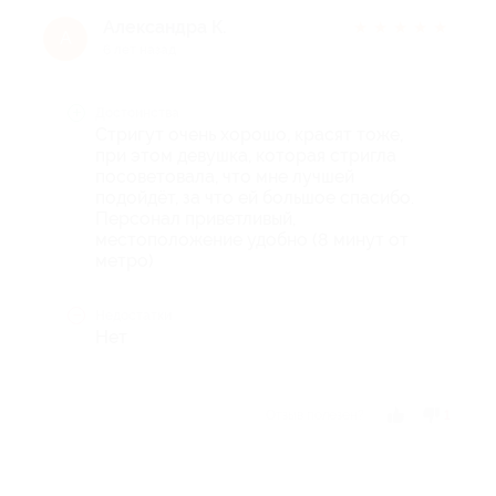
Александра К.
★
★
★
★
★
А
6 лет назад
Достоинства
Стригут очень хорошо, красят тоже,
при этом девушка, которая стригла
посоветовала, что мне лучшей
подойдёт, за что ей большое спасибо.
Персонал приветливый,
местоположение удобно (8 минут от
метро)
Недостатки
Нет
Отзыв полезен?
1