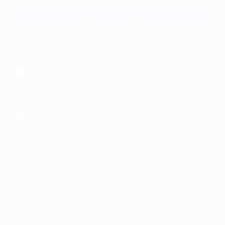
Связаться с нами
МОБИЛЬНОЕ ПРИЛОЖЕНИЕ
загрузить в
App Store
загрузить в
Google Play
загрузить в
AppGallery
КОМПАНИЯ
ИНФОРМАЦИЯ