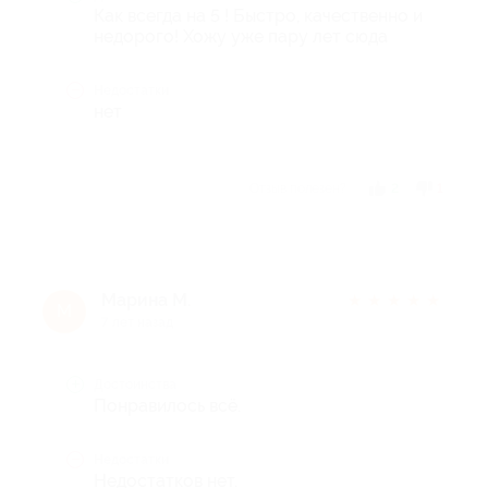
Как всегда на 5 ! Быстро, качественно и
недорого! Хожу уже пару лет сюда
Недостатки
нет
Отзыв полезен?
2
1
Марина М.
★
★
★
★
★
М
7 лет назад
Достоинства
Понравилось всё.
Недостатки
Недостатков нет.