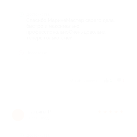
Достоинства
Спасибо МаринеМастер своего дела,
быстро и максимально
профессиональноОчень довольна,
теперь только к ней
Недостатки
-
Отзыв полезен?
1
1
Татьяна Р.
★
★
★
★
★
Т
7 лет назад
Достоинства