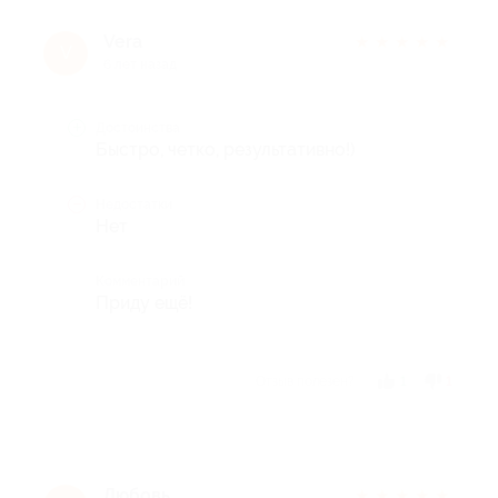
Vera
★
★
★
★
★
V
6 лет назад
Достоинства
Быстро, четко, результативно!)
Недостатки
Нет
Комментарий
Приду ещё!
Отзыв полезен?
1
1
Любовь
★
★
★
★
★