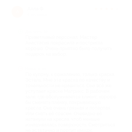
Алла Ф.
★
★
★
★
★
А
6 лет назад
Достоинства
Приветливый персонал. Мастер
Анастасия покрасила и постригла
хорошо. Очень приятно было получить
подарок на выбор.
Недостатки
По купону, к сожалению, только краска
Эстель. Мне эта краска по качеству и
тональности не нравиться. Она всё же
уступает краске Матрикс. В рабочем
зале, где обслуживается клиент, хорошо
бы сменить плёнку, покрывающую
кресла. Она очень грязная и потёртая.
Или снять её совсем. Очевидно её
натянули на кресла, чтоб меньше
изнашивалась поверхность. Смотриться
не эстетично и портит имидж.