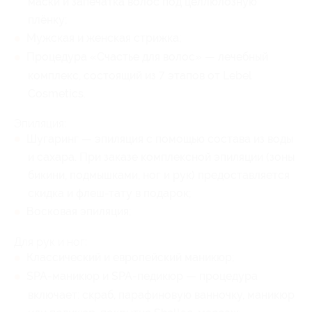
маски и запечатка волос под целлюлозную
плёнку;
Мужская и женская стрижка;
Процедура «Счастье для волос» — лечебный
комплекс, состоящий из 7 этапов от Lebel
Cosmetics.
Эпиляция:
Шугаринг — эпиляция с помощью состава из воды
и сахара. При заказе комплексной эпиляции (зоны
бикини, подмышками, ног и рук) предоставляется
скидка и флеш-тату в подарок;
Восковая эпиляция;
Для рук и ног:
Классический и европейский маникюр;
SPA-маникюр и SPA-педикюр — процедура
включает: скраб, парафиновую ванночку, маникюр