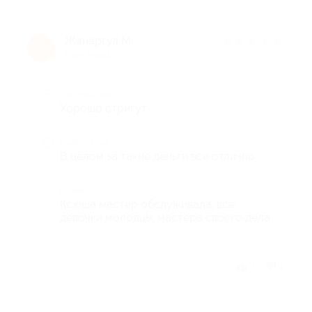
Жанаргул М.
★
★
★
★
★
Ж
6 лет назад
Достоинства
Хорошо стригут
Недостатки
В целом за такие деньги все отлично
Комментарий
Ксюша мастер обслуживала, все
девочки молодцы, мастера своего дела
Отзыв полезен?
1
1