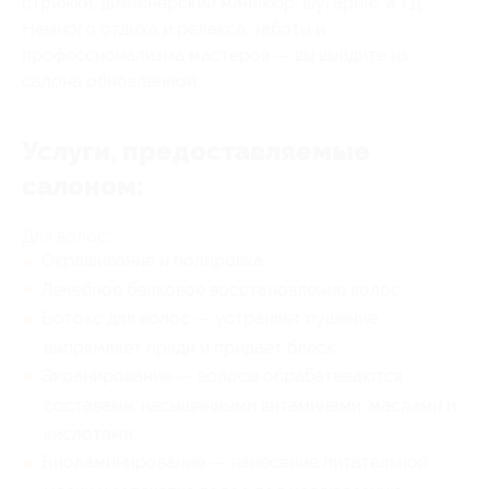
стрижки, дизайнерский маникюр, шугаринг и т.д.
Немного отдыха и релакса, заботы и
профессионализма мастеров — вы выйдите из
салона обновленной.
Услуги, предоставляемые
салоном:
Для волос:
Окрашивание и полировка;
Лечебное белковое восстановление волос;
Ботокс для волос — устраняет пушение,
выпрямляет пряди и придаёт блеск;
Экранирование — волосы обрабатываются
составами, насыщенными витаминами, маслами и
кислотами;
Биоламинирование — нанесение питательной