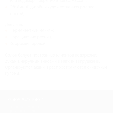
или педикюр, покрытие Shellac, массаж;
Объёмный дизайн и художественная роспись
ногтей;
Для лица:
Перманентный макияж;
Наращивание ресниц;
Коррекция бровей.
Салон балует постоянных клиентов подарками:
духами, наручными часами и мягкими игрушками.
Организуются акции и распространяются скидочные
купоны.
+7 495 649-649-1
Для звонка из Москвы
и регионов России