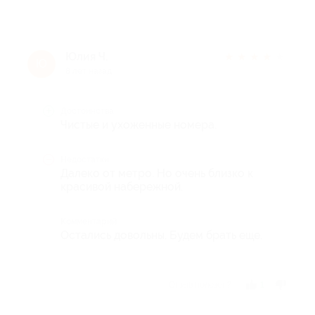
Юлия Ч.
★
★
★
★
★
Ю
8 лет назад
Достоинства
Чистые и ухоженные номера.
Недостатки
Далеко от метро. Но очень близко к
красивой набережной.
Комментарий
Остались довольны. Будем брать еще.
Отзыв полезен?
1