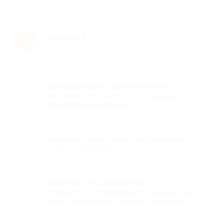
Эльмира Х.
★
★
★
★
★
Э
9 лет назад
Достоинства
Останавливаемся здесь очень часто.
Вежливый персонал, чисто, хорошие
полноценные завтраки.
Недостатки
плохая изоляция, двери не сдерживают
шумы из коридора.
Комментарий
Надеемся, что дальше будет
возможность пользоваться скидками по
купону для покупки данной гостиницы