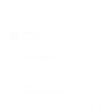
Отзыв полезен?
ольга в.
★
★
★
★
★
о
9 лет назад
Достоинства
чисто и спокойно
Недостатки
нет
Комментарий
все отлично для двоих!
Отзыв полезен?