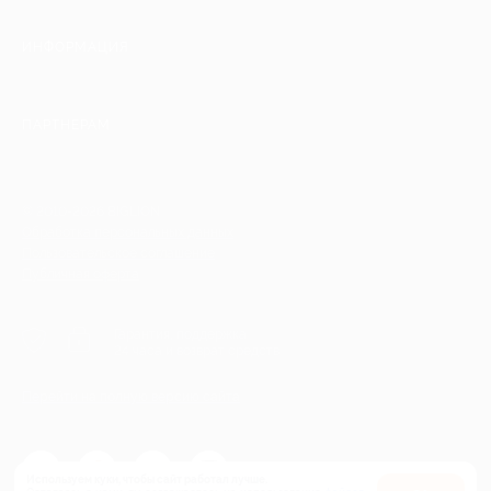
ИНФОРМАЦИЯ
ПАРТНЕРАМ
© 2010-2026 BIGLION
Обработка персональных данных
Пользовательское соглашение
Публичная оферта
Гарантия, поддержка
24 часа и возврат средств
Перейти на полную версию сайта
Используем куки, чтобы сайт работал лучше.