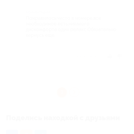
Комментарий
Понравилось:чисто в номере,все
необходимое есть,никакого
дискомфорта один релакс.Обязательно
вернусь еще.
Отзыв полезен?
1
Поделись находкой с друзьями