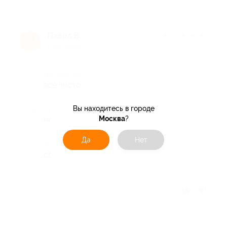
Павел В.
★
★
★
★
★
П
9 лет назад
Достоинства
всё чисто
Вы находитесь в городе
Недостатки
Москва
?
не увидел
Да
Нет
Комментарий
советую
Отзыв полезен?