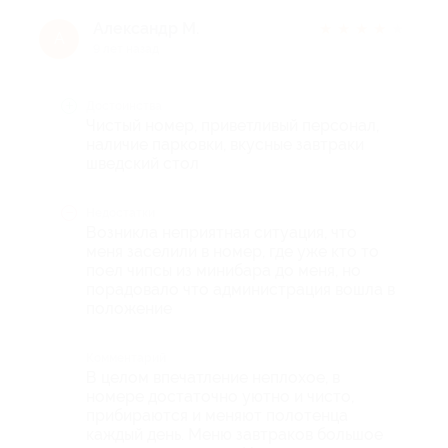
Александр М.
★
★
★
★
★
А
9 лет назад
Достоинства
Чистый номер, приветливый персонал,
наличие парковки, вкусные завтраки
шведский стол
Недостатки
Возникла неприятная ситуация, что
меня заселили в номер, где уже кто то
поел чипсы из минибара до меня, но
порадовало что администрация вошла в
положение
Комментарий
В целом впечатление неплохое, в
номере достаточно уютно и чисто,
прибираются и меняют полотенца
каждый день. Меню завтраков большое