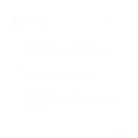
Юлия К.
★
★
★
★
★
Ю
8 лет назад
Достоинства
Тихо, чисто, не много постояльцев
(возможно мы так попали)
Недостатки
немного далековато от метро
Комментарий
В данном отеле не первый раз. Все на
уровне. Адекватное сочетание цены и
качества.
Отзыв полезен?