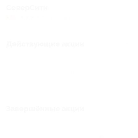
СеверСити
4.76
★
★
★
★
★
42
отзывa
Действующие акции
Акции отсутствуют
Завершённые акции