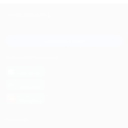
+7 495 649-649-1
Для звонка из Москвы
и регионов России
Связаться с нами
МОБИЛЬНОЕ ПРИЛОЖЕНИЕ
загрузить в
App Store
загрузить в
Google Play
загрузить в
AppGallery
КОМПАНИЯ