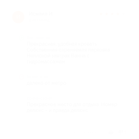
Исмаил И.
★
★
★
★
★
И
8 лет назад
Достоинства
Прекрасная, удобная кровать.
Собственная охраняемая парковка
Неплохой завтрак Ванна с
гидромассажем
Недостатки
далеко от метро
Комментарий
Прекрасное место для отдыха. Номер
делюкс - и правда делюкс.
Отзыв полезен?
1