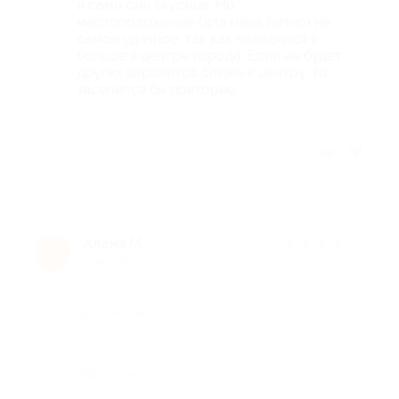
и сами они вкусные. Но
местоположение (для меня лично) не
самое удачное, так как находился я
больше в центре города. Если не будет
других вариантов ближе к центру, то
заселился бы повторно.
Отзыв полезен?
Алёна М.
★
★
★
★
★
А
9 лет назад
Достоинства
-
Недостатки
-