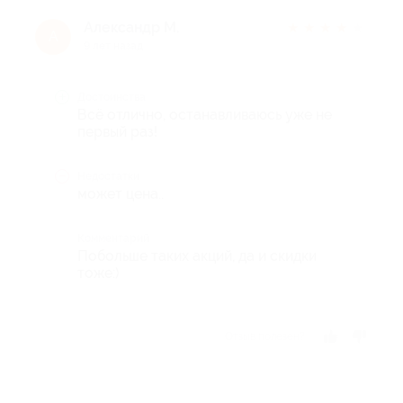
Александр М.
★
★
★
★
★
А
9 лет назад
Достоинства
Всё отлично, останавливаюсь уже не
первый раз!
Недостатки
может цена..
Комментарий
Побольше таких акций, да и скидки
тоже:)
Отзыв полезен?