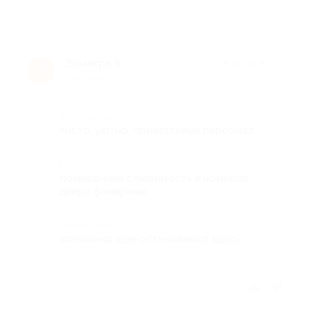
Эльмира Х.
★
★
★
★
★
Э
9 лет назад
Достоинства
чисто, уютно, приветливый персонал
Недостатки
повышенная слышимость в номерах,
двери фанерные
Комментарий
возможно еще остановимся здесь
Отзыв полезен?