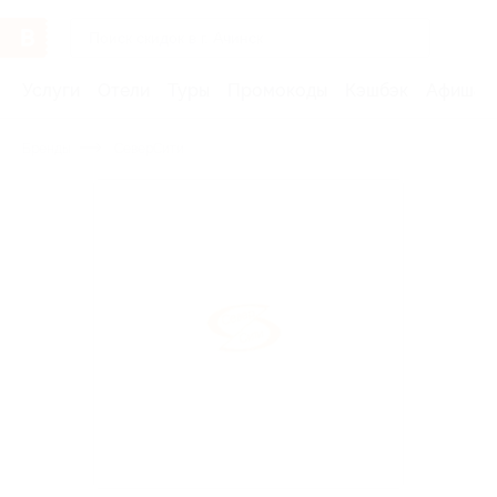
Услуги
Отели
Туры
Промокоды
Кэшбэк
Афиша 
Бренды
СеверСити