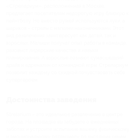
«Стрелариум», расположенная в Москве,
предлагает посетителям недорогую игру близкую к
пейнтболу. Но вместо ружей используются луки, а
шариков – стрелы с мягкими наконечниками. Этот
вид развлечения заинтересует как детей, так и
взрослых. Малыши получат опыт работы в команде,
разовьют лидерские качества и навыки
планирования. А взрослые познают сумасшедший
драйв и адреналин от командной игры. Стрелариум
позволит каждому со скидкой почувствовать себя
супергероем.
Достоинства заведения
Strelarium – это идеальное развлечение в центре
города. На площадке вы забудете о ежедневных
заботах и устроите испытание вашему физическому
и эмоциональному потенциалу по выгодным ценам.