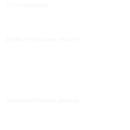
Стрелариум
4.67
★
★
★
★
★
6
отзывов
Действующие акции
Акции отсутствуют
Завершённые акции