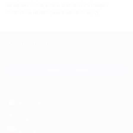
загадками и ловушками. В Strelarium каждый
посетитель найдет развлечение по вкусу.
+7 495 649-649-1
Для звонка из Москвы
и регионов России
Связаться с нами
МОБИЛЬНОЕ ПРИЛОЖЕНИЕ
загрузить в
App Store
загрузить в
Google Play
загрузить в
AppGallery