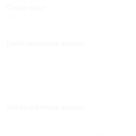
Суши-едут
4.62
★
★
★
★
★
351
отзыв
Действующие акции
Акции отсутствуют
Завершённые акции