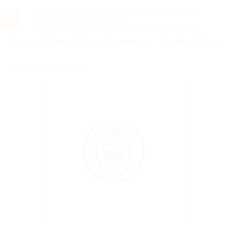
Услуги
Отели
Туры
Промокоды
Кэшбэк
Афиша 
Бренды
Суши-едут