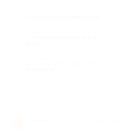
Достоинства
Отличное обслуживание, вкусно!
Недостатки
Доставка в Нижегоро.р-он больше 2
часов
Комментарий
Сделала для себя открытие. Буду
пользоваться.
Отзыв полезен?
Павел Ш.
★
★
★
★
★
П
9 лет назад