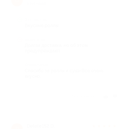
О
9 лет назад
Достоинства
Вкусные роллы.
Недостатки
Долгая доставка, но об этом
предупреждают
Комментарий
Спасибо за роллы и суши.Все очень
вкусно.
Отзыв полезен?
Delete152 D.
★
★
★
★
★
D