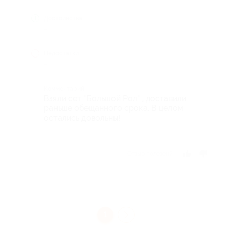
Достоинства
-
Недостатки
-
Комментарий
Взяли сет "Большой Рол" , доставили
раньше обещанного срока. В целом
остались довольны!
Отзыв полезен?
1