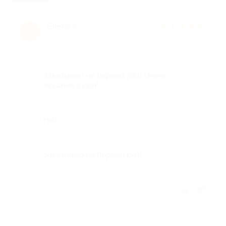
Елена К.
★
★
★
★
★
Е
9 лет назад
Достоинства
Заказываю не первый раз! Очень
вкусные суши!
Недостатки
Нет
Комментарий
Заказываю не первый раз!
Отзыв полезен?