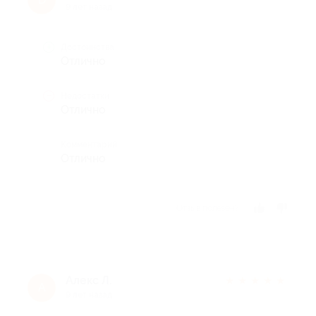
9 лет назад
Достоинства
Отлично
Недостатки
Отлично
Комментарий
Отлично
Отзыв полезен?
Алекс Л.
★
★
★
★
★
А
9 лет назад