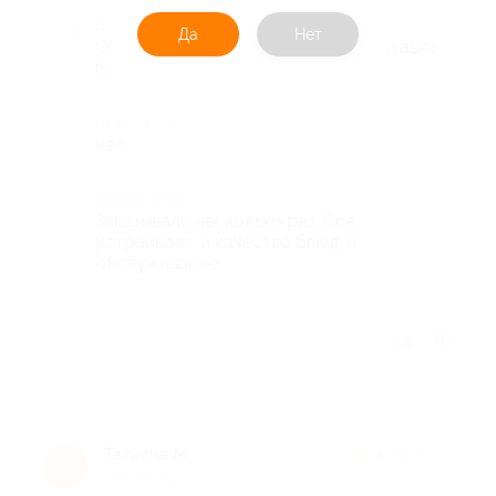
Достоинства
Да
Нет
Очень вкусные роллы. Быстрая доставка
(через час, хотя в выходные ).
Недостатки
нет
Комментарий
Заказывали несколько раз. Все
устраивает: и качество блюд, и
обслуживание.
Отзыв полезен?
Татьяна М.
★
★
★
★
★
Т
9 лет назад