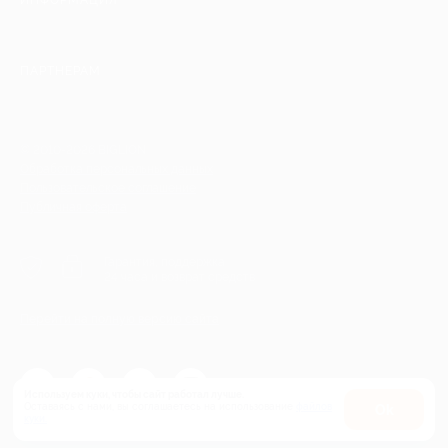
ИНФОРМАЦИЯ
ПАРТНЕРАМ
© 2010-2026 BIGLION
Обработка персональных данных
Пользовательское соглашение
Публичная оферта
Гарантия, поддержка
24 часа и возврат средств
Перейти на полную версию сайта
Используем куки, чтобы сайт работал лучше.
Оставаясь с нами, вы соглашаетесь на использование
файлов
Оk
куки.