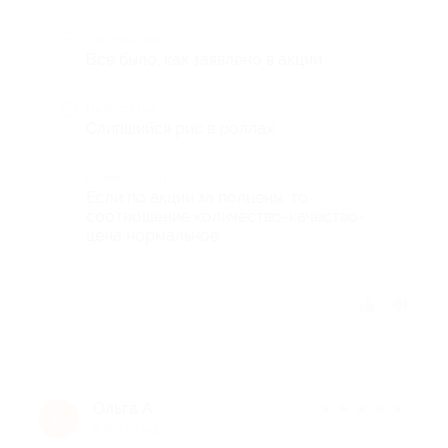
Достоинства
Всё было, как заявлено в акции.
Недостатки
Слипшийся рис в роллах
Комментарий
Если по акции за полцены, то
соотношение количество-качество-
цена нормальное.
Отзыв полезен?
Ольга А.
★
★
★
★
★
О
9 лет назад