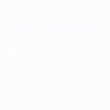
+7 495 649-649-1
Для звонка из Москвы
и регионов России
Связаться с нами
МОБИЛЬНОЕ ПРИЛОЖЕНИЕ
загрузить в
App Store
загрузить в
Google Play
загрузить в
AppGallery
КОМПАНИЯ