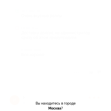
Достоинства
Очень вкусные роллы
Недостатки
Доставка долгая, но администратор
сразу об этом предупредила
Комментарий
Все хорошо
Отзыв полезен?
Ирина Ш.
★
★
★
★
★
И
9 лет назад
Вы находитесь в городе
Москва
?