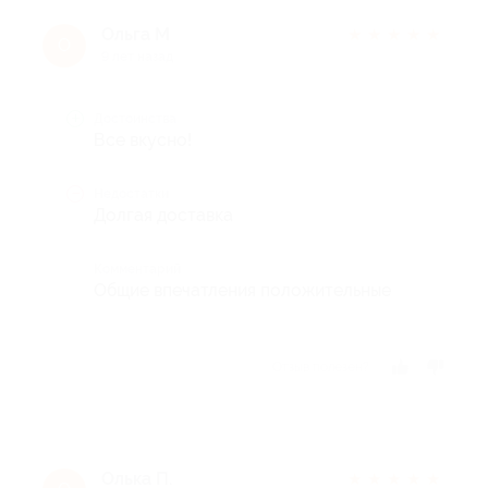
Ольга М
★
★
★
★
★
О
9 лет назад
Достоинства
Все вкусно!
Недостатки
Долгая доставка
Комментарий
Общие впечатления положительные
Отзыв полезен?
Олька П.
★
★
★
★
★