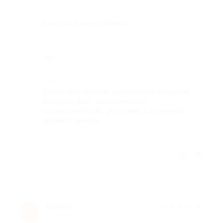
Достоинства
Быстро и качественно
Недостатки
нет
Комментарий
Все очень вкусно доставлено вовремя.
Биглион дает возможность
познакомитьсяс услугами сэкономив
время и деньги
Отзыв полезен?
Ирина C.
★
★
★
★
★
И
9 лет назад