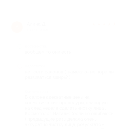
Алина Д.
★
★
★
★
★
А
10 лет назад
Достоинства
вообщем то они есть
Недостатки
нет сети салонов :) намекаю- не пора ли
развиваться вширь? )
Комментарий
В салоне адекватные цены на
косметические процедуры, планирую
на след неделе сделать чистку лица .
Косметолог Наталья (если не ошибаюсь
) предыдущие разы делала очень
аккуратно чистку лица, результатом