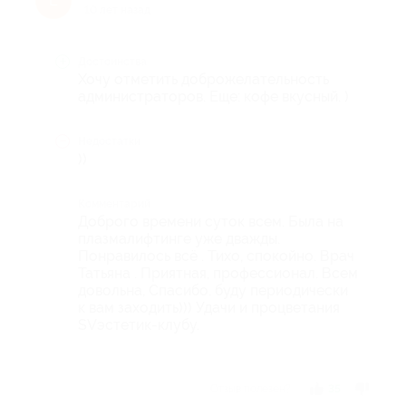
Е
10 лет назад
Достоинства
Хочу отметить доброжелательность
администраторов. Еще: кофе вкусный. )
Недостатки
))
Комментарий
Доброго времени суток всем. Была на
плазмалифтинге уже дважды.
Понравилось всё . Тихо, спокойно. Врач
Татьяна . Приятная, профессионал. Всем
довольна, Спасибо. буду периодически
к вам заходить))) Удачи и процветания
SVэстетик-клубу.
Отзыв полезен?
35