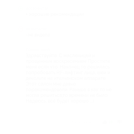
Достоинства
+ хорошие рекомендации
Недостатки
-не видела
Комментарий
Здравствуйте. С масленицей и
прощенным воскресением Простите
меня если что. Наконец то решилась
попробовать RF-лифтинг лица, шеи и
декольте на итальянском аппарате. .
Этот салон мне давно
порекомендовали. Раньше я как то не
могла решиться,то времени не было.
Надеюсь, всё будет хорошо ...)
Отзыв полезен?
18