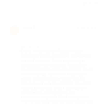
Отзыв полезен?
10
Анна З.
★
★
★
★
★
А
10 лет назад
Достоинства
Очень милый салон! Приветливый
администратор, подробно объяснила,
как найти салон, благодаря чему я
добралась очень быстро. Приехала
раньше предварительной записи.. было
много народу, пришлось подождать
минут 20, Хотя это не критично. Во
время ожидания предлагают сок/чай.
Мастера хорошо знают своё дело и
сделали всё качественно, как
говорится, с душой. Поэтому думаю,
что теперь буду постоянным клиентом)