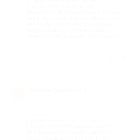
Эффект заметен, и я довольна.
Ощущения вполне терпимые.
Косметолог была внимательна, Татьяна
очень приятна и мега позитивна. Мне с
ней комфортно. Почти подружились.
Вчера я ходила с другими зонами и
тоже осталась довольна. Рекомендую
Отзыв полезен?
17
Светлана Вершинина Q.
★
★
★
★
★
С
10 лет назад
Достоинства
Cалон очень чистый и уютный.
Находится в преступнейшем месте.
Добираюсь сюда иногда с заречной
части города, иногда из Щербинок