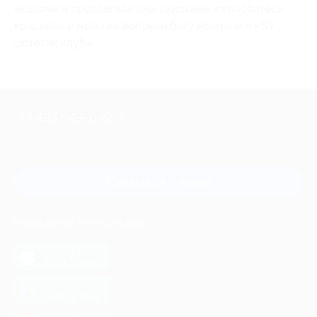
акциями и предлагаемыми скидками, становитесь
красивее и моложе вопреки бегу времени в «SV
Эстетик клуб».
+7 495 649-649-1
Для звонка из Москвы
и регионов России
Связаться с нами
МОБИЛЬНОЕ ПРИЛОЖЕНИЕ
загрузить в
App Store
загрузить в
Google Play