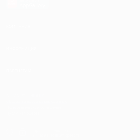
загрузить в
AppGallery
КОМПАНИЯ
ИНФОРМАЦИЯ
ПАРТНЕРАМ
© 2010-2026 BIGLION
Обработка персональных данных
Пользовательское соглашение
Публичная оферта
Гарантия, поддержка
24 часа и возврат средств