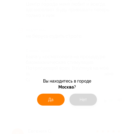
Центр города меня любит и всегда
вдохновляет. Буду приезжать теперь
только к ним.
Недостатки
не берусь судить строго
Комментарий
Была у косметолога на процедуре
биомеханическая стимуляция
Потрясающий врач. Взглянув на моё
лицо чётко объяснила что и как нужно
сделать.
Вы находитесь в городе
Москва
?
Да
Нет
Отзыв полезен?
39
Евгения С.
★
★
★
★
★