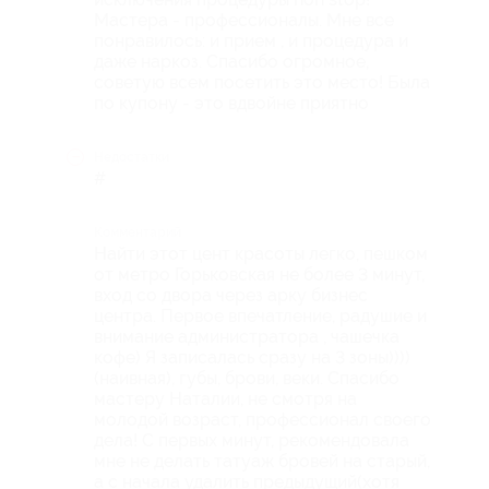
Мастера - профессионалы. Мне все
понравилось: и прием , и процедура и
даже наркоз. Cпасибо огромное,
советую всем посетить это место! Была
по купону - это вдвойне приятно
Недостатки
#
Комментарий
Найти этот цент красоты легко, пешком
от метро Горьковская не более 3 минут,
вход со двора через арку бизнес
центра. Первое впечатление, радушие и
внимание администратора , чашечка
кофе) Я записалась сразу на 3 зоны))))
(наивная), губы, брови, веки. Спасибо
мастеру Наталии, не смотря на
молодой возраст, профессионал своего
дела! С первых минут, рекомендовала
мне не делать татуаж бровей на старый,
а с начала удалить предыдущий(хотя