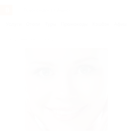
Услуги
Отели
Туры
Промокоды
Кэшбэк
Афиша 
Бренды
SV Estetic club