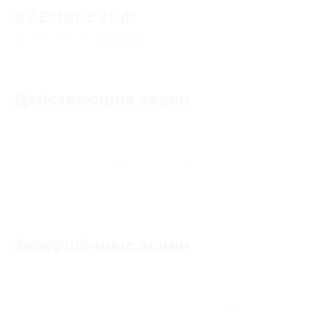
SV Estetic club
5
★
★
★
★
★
38
отзывов
Действующие акции
Акции отсутствуют
Завершённые акции