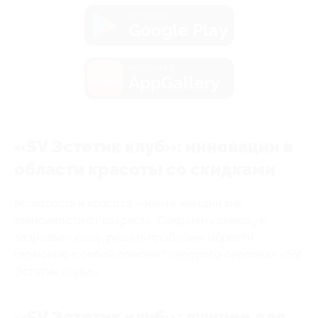
загрузить в
Google Play
загрузить в
AppGallery
«SV Эстетик клуб»: инновации в
области красоты со скидками
Молодость и красота – мечта женщин вне
зависимости от возраста. Сохранить сияющую
здоровьем кожу, решить проблемы, обрести
гармонию с собой поможет недорого персонал «SV
Эстетик клуба»
«SV Эстетик клуб»: лучшее для