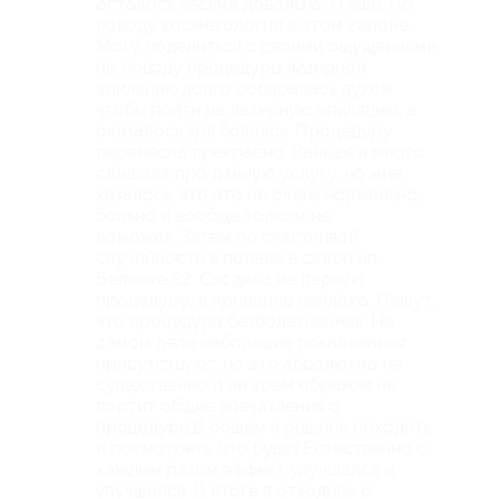
осталось весьма довольна. И ещё. По
поводу косметологии в этом салоне.
Могу поделиться с своими ощущениями
по поводу процедуры лазерной
эпиляцию.долго собиралась духом
чтобы пойти на лазерную эпиляцию, а
оказалось зря боялась. Процедуру
перенесла прекрасно. Раньше я много
слышала про данную услугу, но мне
казалось, что это не очень нормально,
больно и вообще толком не
поможет...Затем по счастливой
случайности я попала в салон на
Белинке 32. Сходила не первую
процедуру...в принципе неплохо. Пишут,
что процедура безболезненная. На
самом деле небольшие покалывания
присутствуют, но это абсолютно не
существенно и ни коем образом не
портит общие впечатления о
процедуре.В общем я решила походить
и посмотреть, что будет.Естественно с
каждым разом эффект улучшался и
улучшался. В итоге я отходила 6