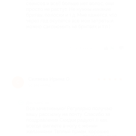
сеансов и все!! больше нет волос, они
просто не растут. Не нужны никакие
бритвы, полоски и т.д. Мне кажется, что
через год окупятся все мои затраты,и.
можно сэкономить на бритвах и т.п )
Отзыв полезен?
36
Силяева Ирина О.
★
★
★
★
★
С
10 лет назад
Достоинства
Все зачётненько! Регулярно получаю
вашу рассылку на почту. Спасибо за
поздравления Скидки радуют;)) как
всегда шагаете в ногу с моими
желаниями. Теплый прием, хорошее