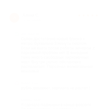
Алина С.
★
★
★
★
★
А
10 лет назад
Достоинства
Салон достаточно новый, близко к
метро, буквально 3 минуты пешком.
Если же ехать после работы, вечером ,с
парковкой проблем нет. В выходные
тоже много свободных парковочных
мест. Внутри уютно, обстановка
располагает.. Персонал внимательный,
вежливый.
Недостатки
рубль дешевеет, зарплата не растет (
Комментарий
Я сделала подмышки в конце февраля