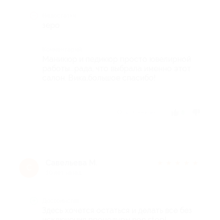
Недостатки
зеро
Комментарий
Маникюр и педикюр просто ювелирной
работы...рада, что выбрала именно этот
салон. Вика,большое спасибо!
Отзыв полезен?
8
Савельева М.
★
★
★
★
★
С
10 лет назад
Достоинства
Здесь хочется остаться и делать все без
исключения процедуры non stop!