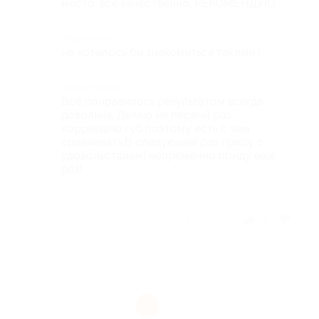
место, все качественно, РЕКОМЕНДУЮ
Недостатки
не хотелось бы знакомиться такими )
Комментарий
Всё понравилось,результатом всегда
довольна, Делаю не первый раз
коррекцию губ,поэтому есть с чем
сравнивать.В следующий раз приду с
удовольствием! непременно приду еще
раз!
Отзыв полезен?
39
1