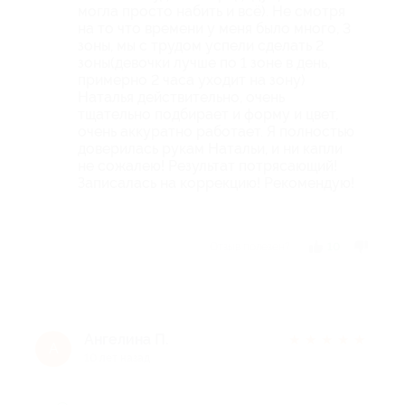
могла просто набить и всё). Не смотря
на то что времени у меня было много, 3
зоны, мы с трудом успели сделать 2
зоны(девочки лучше по 1 зоне в день,
примерно 2 часа уходит на зону)
Наталья действительно, очень
тщательно подбирает и форму и цвет,
очень аккуратно работает. Я полностью
доверилась рукам Натальи, и ни капли
не сожалею! Результат потрясающий!
Записалась на коррекцию! Рекомендую!
Отзыв полезен?
10
Ангелина П.
★
★
★
★
★
А
10 лет назад