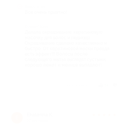
Недостатки
Все очень приятно!
Комментарий
Делала окрашивание, кератиновую
масочку для волос и педикюр.
Окрашивание сделано качественно и
быстро. От кератиновой маски правда
есть эффект!!! Волосы после
следующего мытья выглядят густыми,
хорошо лежат и меньше выпадают!
Отзыв полезен?
14
Ekaterina K.
★
★
★
★
★
E
10 лет назад