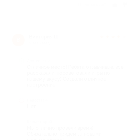
Отзыв полезен?
Виктория Ш.
★
★
★
★
★
В
9 лет назад
Достоинства
Отличное место! Ребята отзывчивые, все
рассказали, посоветовали игры по
нашему вкусу) Создали отличное
настроение
Недостатки
Нет
Комментарий
Мы отлично провели время)
Обязательно придем за новыми
впечатлениями!