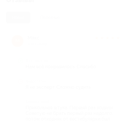
Новые
Полезные
Макс
★
★
★
★
★
М
9 лет назад
Достоинства
Нам всё понравилось. Спасибо
Недостатки
Я не эксперт. Сложно судить
Комментарий
Прикольная штука. Первый раз ходили.
Советую не брать первый раз надолго,
потом отходняк от вестибулярки был