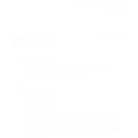
Отзыв полезен?
Алексей Ч.
★
★
★
★
★
А
9 лет назад
Достоинства
Отзывчивый персонал, есть во что
поиграть на любой вкус!
Недостатки
Не выявил
Комментарий
Отлично поиграли! Правда после 20
минут игры в ужастик меня укачало, но
это ни капли не испортило впечатления
от игры!