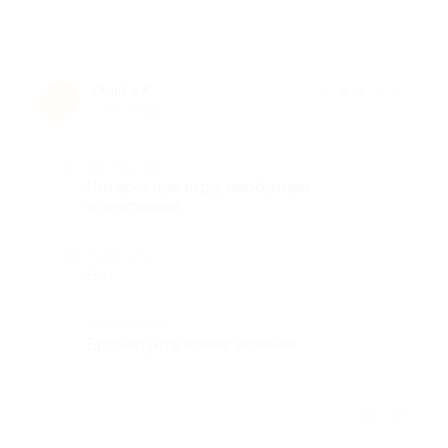
Ольга К.
★
★
★
★
★
О
9 лет назад
Достоинства
Интересные игры, необычные
впечатления.
Недостатки
Нет
Комментарий
Бронируйте время заранее.
Отзыв полезен?