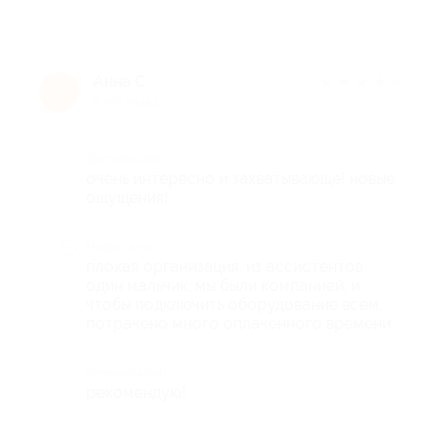
Анна С.
★
★
★
★
★
А
9 лет назад
Достоинства
очень интересно и захватывающе! новые
ощущения!
Недостатки
плохая организация, из ассистентов
один мальчик, мы были компанией, и
чтобы подключить оборудование всем,
потрачено много оплаченного времени
Комментарий
рекомендую!