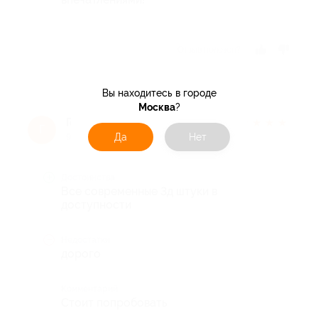
Отзыв полезен?
Вы находитесь в городе
Москва
?
Георгий
★
★
★
★
★
Г
Да
Нет
9 лет назад
Достоинства
Все современные 3д штуки в
доступности
Недостатки
дорого
Комментарий
Стоит попробовать