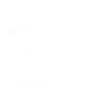
Отзыв полезен?
Мария Р.
★
★
★
★
★
М
9 лет назад
Достоинства
супер
Недостатки
нет
Комментарий
все понравилось
Отзыв полезен?