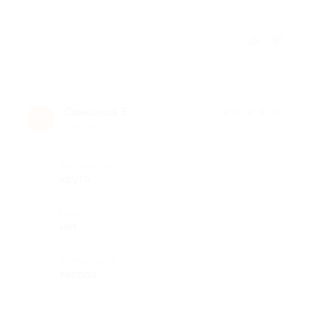
Отзыв полезен?
Самсонов Е.
★
★
★
★
★
С
9 лет назад
Достоинства
круто
Недостатки
нет
Комментарий
весело