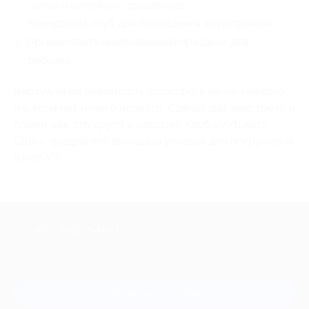
целей и семейных праздников;
Арендовать клуб для проведения мероприятия;
Организовать незабываемый праздник для
ребенка.
Виртуальная реальность приходит в жизнь каждого,
и в этом нет ничего плохого. Сделай шаг навстречу и
пойми, как это круто и классно. Клуб «Virtuality
Club» предлагает выгодные условия для погружения
в мир VR.
+7 495 649-649-1
Для звонка из Москвы
и регионов России
Связаться с нами