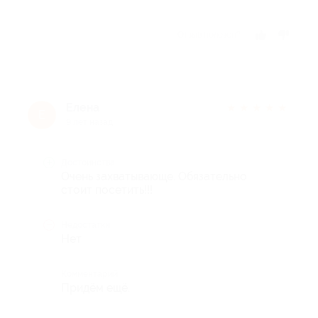
Отзыв полезен?
Елена
★
★
★
★
★
Е
9 лет назад
Достоинства
Очень захватывающе. Обязательно
стоит посетить!!!
Недостатки
Нет
Комментарий
Придём ещё.