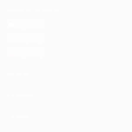
МОБИЛЬНОЕ ПРИЛОЖЕНИЕ
загрузить в
App Store
загрузить в
Google Play
загрузить в
AppGallery
КОМПАНИЯ
ИНФОРМАЦИЯ
ПАРТНЕРАМ