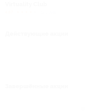
Virtuality Club
4.87
★
★
★
★
★
82
отзывa
Действующие акции
Акции отсутствуют
Завершённые акции