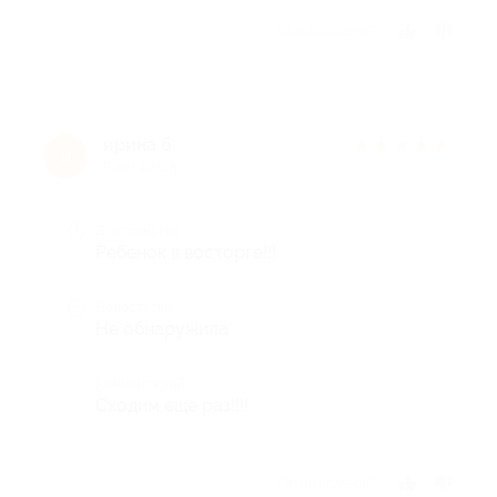
Отзыв полезен?
ирина б.
★
★
★
★
★
и
9 лет назад
Достоинства
Ребенок в восторге!!!
Недостатки
Не обнаружила
Комментарий
Сходим еще раз!!!!
Отзыв полезен?