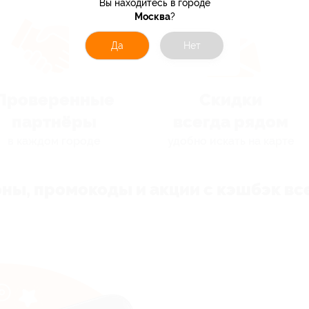
Вы находитесь в городе
Москва
?
Да
Нет
Проверенные
Скидки
партнёры
всегда рядом
в каждом городе
удобно искать на карте
ны, промокоды и акции с кэшбэк все