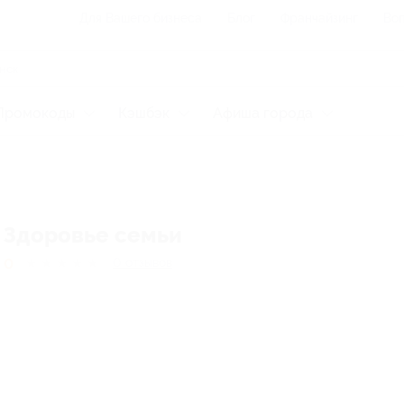
Для Вашего бизнеса
Блог
Франчайзинг
Воп
Промокоды
Кэшбэк
Афиша города
Здоровье семьи
0
★
★
★
★
★
0
отзывов