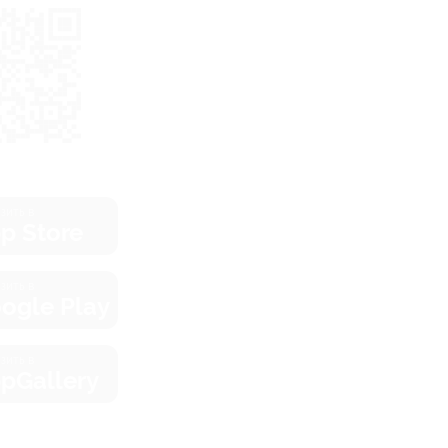
зить в
p Store
зить в
ogle Play
зить в
pGallery