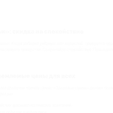
и»: скидка на спокойствие
жизни. Когда заболел ребенок или взрослый, требуется не
писанного лекарства. Сохраняйте спокойствие. Приходите
иемлемые цены для всех
благополучие членов семьи. «Здоровье семьи» делает поп
лагает:
йских фармакологических компаний;
ых добавок и витаминов;