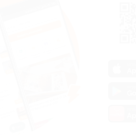
загру
Ap
загру
Go
загру
Ap