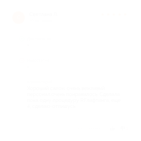
Светлана Л.
★
★
★
★
★
С
10 лет назад
Достоинства
-
Недостатки
-
Комментарий
Хороший салон, очень вежливый
персонал,очень понравилось. Сделала
пока одну процедуру RFлифтинга, еще
4, сделаю-отпишусь.
Отзыв полезен?
1