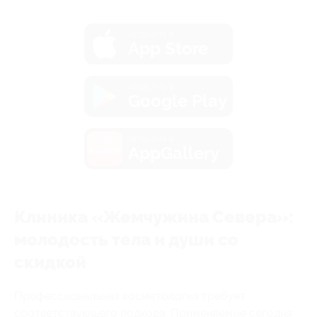
загрузить в
App Store
загрузить в
Google Play
загрузить в
AppGallery
Клиника «Жемчужина Севера»:
молодость тела и души со
скидкой
Профессиональная косметология требует
соответствующего подхода. Применяемые сегодня