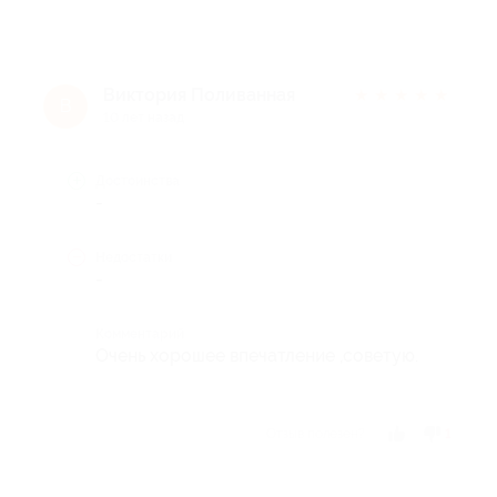
Виктория Поливанная
★
★
★
★
★
В
10 лет назад
Достоинства
-
Недостатки
-
Комментарий
Очень хорошее впечатление ,советую.
Отзыв полезен?
1