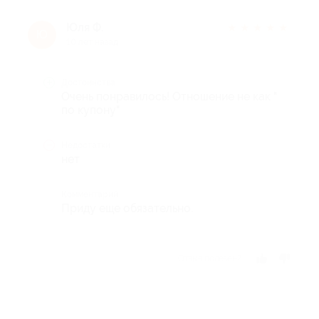
Юля Ф.
★
★
★
★
★
Ю
10 лет назад
Достоинства
Очень понравилось! Отношение не как "
по купону"
Недостатки
нет
Комментарий
Приду еще обязательно.
Отзыв полезен?