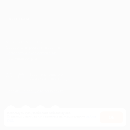
ПАРТНЕРАМ
© 2010-2026 BIGLION
Обработка персональных данных
Пользовательское соглашение
Публичная оферта
Гарантия, поддержка
24 часа и возврат средств
Перейти на полную версию сайта
Используем куки, чтобы сайт работал лучше.
Оставаясь с нами, вы соглашаетесь на использование
файлов
Оk
куки.