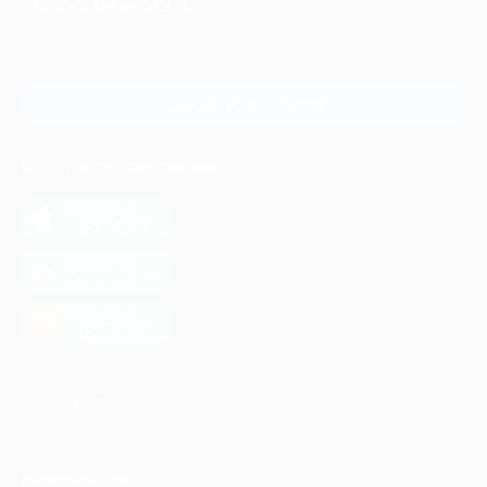
+7 495 649-649-1
Для звонка из Москвы
и регионов России
Связаться с нами
МОБИЛЬНОЕ ПРИЛОЖЕНИЕ
загрузить в
App Store
загрузить в
Google Play
загрузить в
AppGallery
КОМПАНИЯ
ИНФОРМАЦИЯ