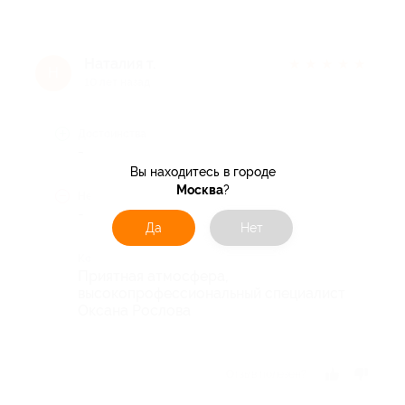
Наталия т.
★
★
★
★
★
Н
10 лет назад
Достоинства
-
Вы находитесь в городе
Москва
?
Недостатки
-
Да
Нет
Комментарий
Приятная атмосфера,
высокопрофессиональный специалист
Оксана Рослова
Отзыв полезен?