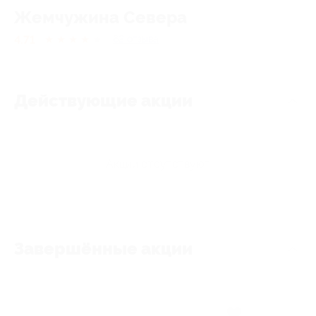
Жемчужина Севера
4.71
★
★
★
★
★
62
отзывa
Действующие акции
Акции отсутствуют
Завершённые акции