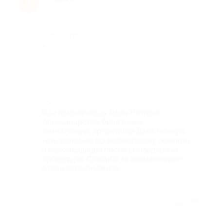
А
10 лет назад
Достоинства
-
Недостатки
-
Комментарий
Все понравилось. Врач Наталья
Александровна была очень
внимательна, приветлива.Дала полную
консультацию по дальнейшему лечению
и рекомендации после проведенной
процедуры. Спасибо за внимательное
отношение.Людмила.
Отзыв полезен?