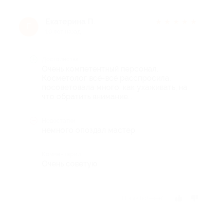
Екатерина П.
★
★
★
★
★
Е
10 лет назад
Достоинства
Очень компетентный персонал.
Косметолог всё-всё расспросила,
посоветовала много: как ухаживать, на
что обратить внимание...
Недостатки
немного опоздал мастер
Комментарий
Очень советую.
Отзыв полезен?