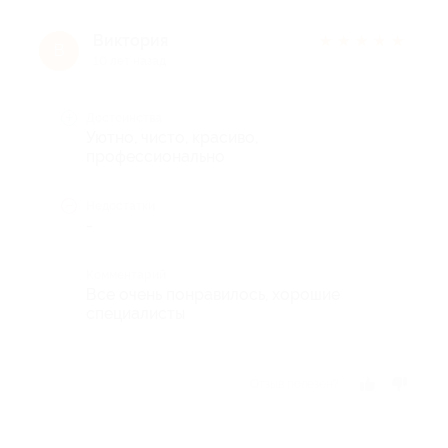
Виктория
★
★
★
★
★
В
10 лет назад
Достоинства
Уютно, чисто, красиво,
профессионально
Недостатки
-
Комментарий
Все очень понравилось, хорошие
специалисты
Отзыв полезен?