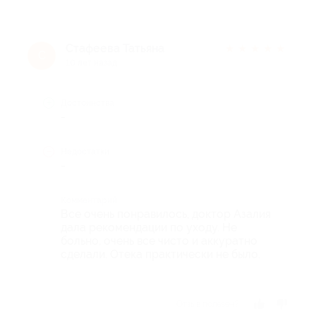
Стафеева Татьяна
★
★
★
★
★
С
10 лет назад
Достоинства
-
Недостатки
-
Комментарий
Все очень понравилось, доктор Азалия
дала рекомендации по уходу. Не
больно, очень все чисто и аккуратно
сделали. Отека практически не было.
Отзыв полезен?