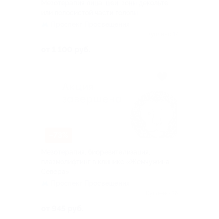
Мезотерапия лица, шеи, зоны декольте
или волосистой части головы
Проспект Просвещения
Куплено 17
от 1 100 руб.
–73%
Мезотерапия, биоревитализация,
плазмолифтинг в клинике «Жемчужина
Севера»
Проспект Просвещения
Куплено 36
от 945 руб.