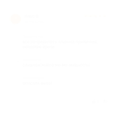
Kristi B.
★
★
★
★
★
K
10 лет назад
Достоинства
все понравилось. клиника приличная,
неплохие врачи
Недостатки
слишком много ми-ми-мишности
Комментарий
описала выше)
Отзыв полезен?
2