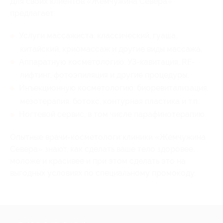
Для своих клиентов «Жемчужина Севера»
предлагает:
Услуги массажиста: классический, гуаша,
китайский, криомассаж и другие виды массажа;
Аппаратную косметологию: УЗ-кавитация, RF-
лифтинг, фотоэпиляция и другие процедуры;
Инъекционную косметологию: биоревитализация,
мезотерапия, ботокс, контурная пластика и т.п.;
Ногтевой сервис, в том числе парафинотерапию.
Опытные врачи-косметологи клиники «Жемчужина
Севера» знают, как сделать ваше тело здоровее,
моложе и красивее и при этом сделать это на
выгодных условиях по специальному промокоду.