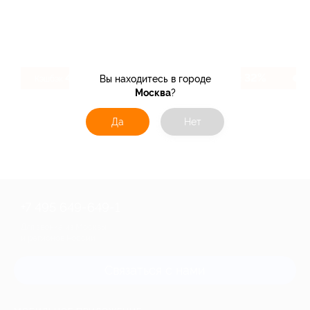
49.84%
32%
Вы находитесь в городе
Кэшбэк
Кэшбэк
Москва
?
Да
Нет
+7 495 649-649-1
Для звонка из Москвы
и регионов России
Связаться с нами