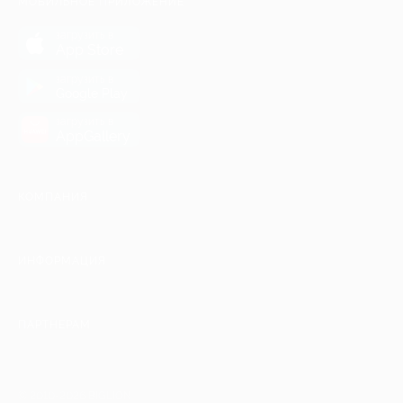
МОБИЛЬНОЕ ПРИЛОЖЕНИЕ
загрузить в
App Store
загрузить в
Google Play
загрузить в
AppGallery
КОМПАНИЯ
ИНФОРМАЦИЯ
ПАРТНЕРАМ
© 2010-2026 BIGLION