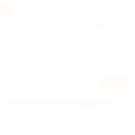
Услуги
Отели
Туры
Промокоды
Кэшбэк
Афиша 
Главная
Кэшбэк
LighTake
Правила получения кэшбэка
По чеку
Мой кэшбэк
Найти
Кэшбэк от магазина LighTake