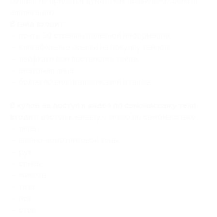
больше не придется думать как правильно сделать
аппликацию.
В гайд входит:
— почти 50 страниц полезной информации;
— кликабельные ссылки на покупку тейпов;
— лайфхаки при постановке тейпа;
— анатомия лица;
— более 40 видов аппликаций в гайде.
В купон на доступ к видео по самомассажу тела
входит:
доступ к каналу с видео по самомассажу:
— лица;
— шейно-воротниковой зоны;
— рук;
— спины;
— живота;
— таза;
— ног;
— стоп.