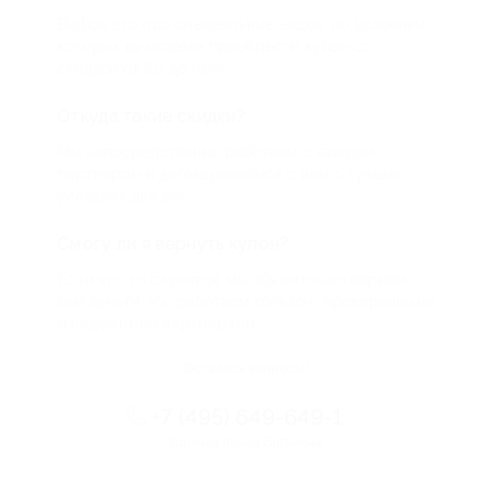
Biglion это про специальные акции, по условиям
которых вы можете приобрести купон со
скидкой от 50 до 90%
Откуда такие скидки?
Мы непосредственно работаем с каждым
партнером и договариваемся с ним о лучших
условиях для вас
Смогу ли я вернуть купон?
Если что-то случится, мы обязательно вернем
вам деньги. Мы работаем только с проверенными
и надежными партнерами
Остались вопросы?
+7 (495) 649-649-1
Горячая линия Биглиона