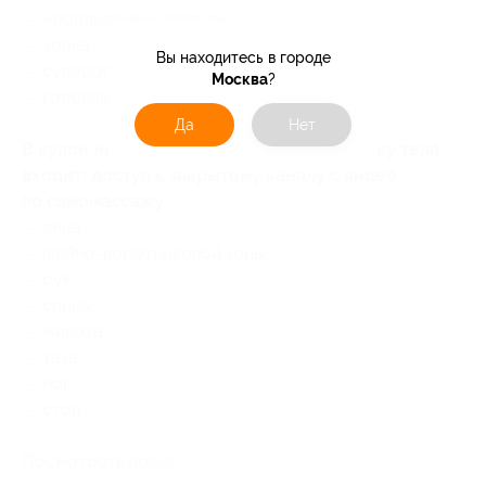
— «поплывший» овал лиц;
— холка;
Вы находитесь в городе
— судороги;
Москва
?
— головные боли.
Да
Нет
В купон на доступ к видео по самомассажу тела
входит: доступ к закрытому каналу с видео
по самомассажу:
— лица;
— шейно-воротниковой зоны;
— рук;
— спины;
— живота;
— таза;
— ног;
— стоп.
Посмотреть
прайс
.