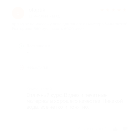
olaptik
★
★
★
★
★
o
11 месяцев назад
про Курс по массажу лица для одного от мастера Зиньковской
Екатерины (550 руб. вместо 5000 руб.)
Достоинства
-
Недостатки
-
Комментарий
Отличный курс. Видео и печатные
материалы хорошего качества. Никакой
воды, все четко и понятно.
Отзыв полезен?