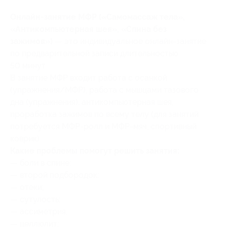
Онлайн-занятие МФР («Самомассаж тела»,
«Антикомпьютерная шея», «Спина без
зажимов»)
— это индивидуальное онлайн-занятие
по предварительной записи длительностью
50 минут.
В занятие МФР входит работа с осанкой
(упражнения/МФР), работа с мышцами тазового
дна (упражнения), антикомпьютерная шея,
проработка зажимов по всему телу (для занятий
потребуется МФР-ролл и МФР-мяч, спортивный
коврик).
Какие проблемы помогут решить занятия:
— боли в спине;
— второй подбородок;
— отеки;
— сутулость;
— ассиметрия;
— целлюлит;