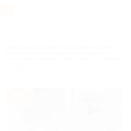
Услуги
Отели
Туры
Промокоды
Кэшбэк
Афиша 
Главная
Услуги
Обучение
Курсы красоты
Обучен
Онлайн-доступ к курсу по массажу лица или
самомассажу тела, гайду по тейпированию
и самомассажу лица от Зиньковской Екатерины
5.0
(2)
РФ
- 50%