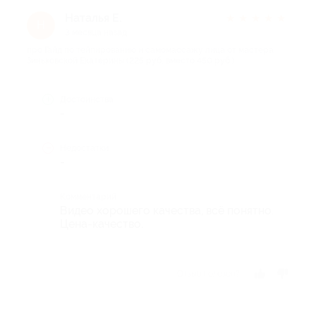
Наталья Е.
★
★
★
★
★
Н
3 месяца назад
про Гайд по тейпированию и самомассажу лица от мастера
Зиньковской Екатерины (225 руб. вместо 450 руб.)
Достоинства
-
Недостатки
-
Комментарий
Видео хорошего качества, всё понятно.
Цена-качество.
Отзыв полезен?