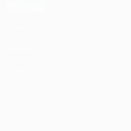
загрузить в
AppGallery
КОМПАНИЯ
ИНФОРМАЦИЯ
ПАРТНЕРАМ
© 2010-2026 BIGLION
Обработка персональных данных
Пользовательское соглашение
Публичная оферта
Гарантия, поддержка
24 часа и возврат средств