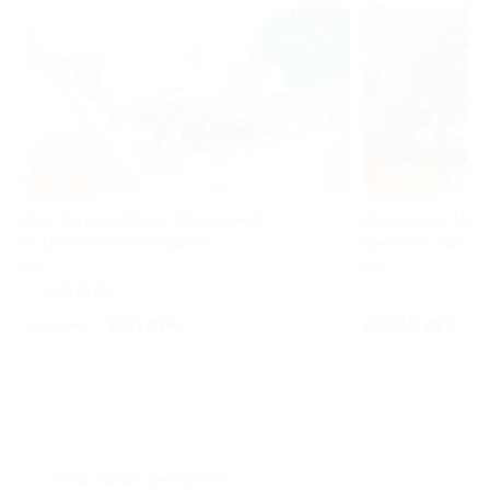
–50
–40%
Раскла
Расклад на Таро или рунах от таролога-
Вишне
рунолога Гузелии
РФ
РФ
5.0
Куплено 4
Куплено 3
от 50
от 360 руб.
Что такое Биглион?