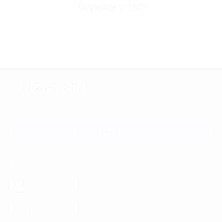
Перейти в FAQ
+7 495 649-649-1
Для звонка из Москвы
и регионов России
Связаться с нами
МОБИЛЬНОЕ ПРИЛОЖЕНИЕ
загрузить в
App Store
загрузить в
Google Play