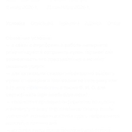
Начало действия
Окончание действия
8 июля 2026 г.
21 сентября 2026 г.
Условия
Описание
Гарантии
Адреса
Отзывы
Основные условия:
— в связи с перебоями в работе интернета
рекомендуется сохранить купон заранее для
возможности его предъявления в момент
оказания услуги;
— для активации скидки необходимо выслать
купон с номером и пин-кодом по телефону или
в группу «
ВКонтакте
», а также Ф. И. О. для
сертификата (при необходимости);
— специалист проверит информацию по купону
и активирует вашу персональную скидку, после
успешной активации доступ к курсу направляется
на почту в течение дня;
— доступ к курсу после покупки будет открыт