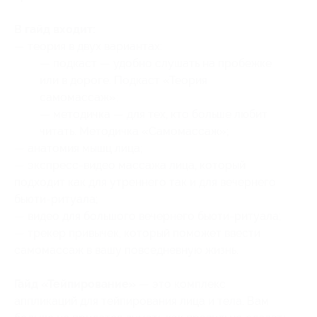
В гайд входит:
— теория в двух вариантах:
— подкаст — удобно слушать на пробежке
или в дороге. Подкаст «Теория
самомассаж»;
— методичка — для тех, кто больше любит
читать. Методичка «Самомассаж»;
— анатомия мышц лица;
— экспресс-видео массажа лица, который
подходит как для утреннего так и для вечернего
бьюти-ритуала;
— видео для большого вечернего бьюти-ритуала;
— трекер привычек, который поможет ввести
самомассаж в вашу повседневную жизнь.
Гайд «Тейпирование»
— это комплекс
аппликаций для тейпирования лица и тела. Вам