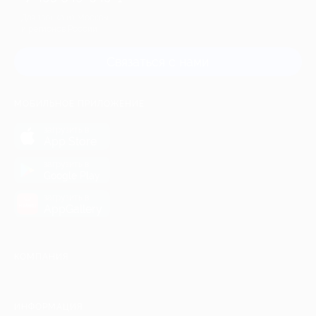
Для звонка из Москвы
и регионов России
Связаться с нами
МОБИЛЬНОЕ ПРИЛОЖЕНИЕ
загрузить в
App Store
загрузить в
Google Play
загрузить в
AppGallery
КОМПАНИЯ
ИНФОРМАЦИЯ