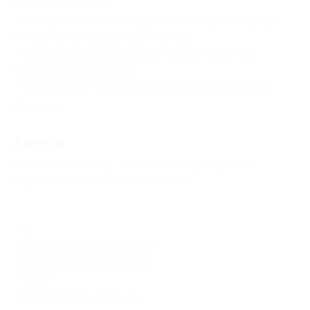
СН.СП27.В.03048;
— свидетельство о государственной регистрации
№RU.77.99.11.003.Е.006787.04.12;
— сертификат безопасности продукта Lonza
MSDS Carnipure tartrat;
— сертификат HALAL №HS2A2772/092013/LNZ.
Свернуть
Адресa
Все акции
Lonza LTD
Перейти на сайт партнера
Юридическая информация о партнёре
РФ
пн-пт: с 09:00 до 18:00, сб: с
10:00 до 15:00, вс: выходной
+7 (495) 780-67-97
Показать номер телефона