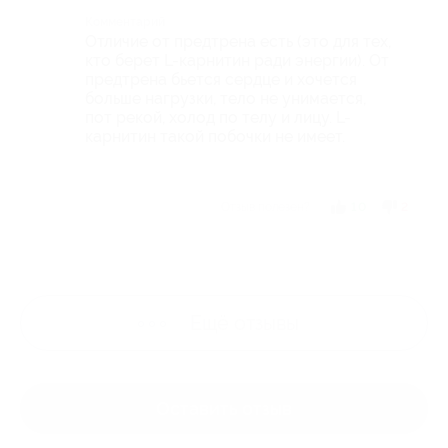
Комментарий
Отличие от предтрена есть (это для тех,
кто берет L-карнитин ради энергии). От
предтрена бьется сердце и хочется
больше нагрузки, тело не унимается,
пот рекой, холод по телу и лицу. L-
карнитин такой побочки не имеет.
Отзыв полезен?
10
2
Ещё
отзывы
Оставить отзыв