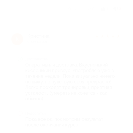
Отзыв полезен?
1
3
Кристина
★
★
★
★
★
К
9 лет назад
Достоинства
Оперативная доставка. Вкусненький
кисленький привкус. Употребляю уже в
течение недели. Пока визуально ничего
не вижу, но чувствую себя прекрасно!
Легко проходят тренировки, приятная
усталость (умереть не хочется - как
обычно).
Недостатки
Пока все ок, посмотрим результат
после окончания курса.