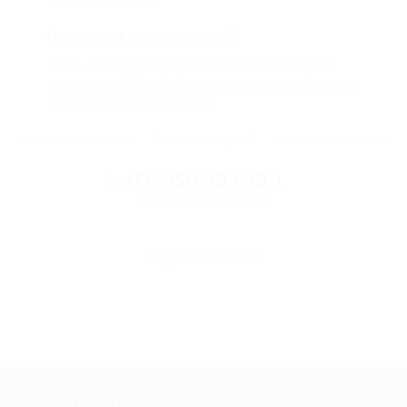
Смогу ли я вернуть купон?
Если что-то случится, мы обязательно вернем
вам деньги. Мы работаем только с проверенными
и надежными партнерами
Остались вопросы?
+7 (495) 649-649-1
Горячая линия Биглиона
Перейти в FAQ
+7 495 649-649-1