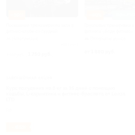
–50%
–40%
ЗАПИСАТЬС
Посещение тренажерного зала в
Групповые тренировки в
фитнес-клубе со скидкой
фитнеса «Боди фитнес»
Нагатинская
Пятницкое шоссе
Куплено 1
от 1 680 руб.
1 750 руб.
3 500 руб.
ЗАВЕРШЁННАЯ АКЦИЯ
Курс похудения на 8 кг за 35 дней с помощью
ходьбы, L-карнитина и фитнес-браслета от Lonza
LTD
РФ
- 65%