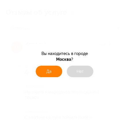
Отзывы об услуге
6
Полезные
Оксана А.
★
★
★
★
★
О
8 лет назад
Вы находитесь в городе
Москва
?
Достоинства
Да
Нет
Доступность
Недостатки
Не очень камфорное помещение (
тесно)
Комментарий
С учётом скидки только плюсы