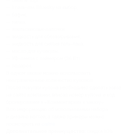
— Base & Top;
— 1 гель-лак Bluesky на выбор;
— бафик;
— пилка;
— апельсиновые палочки;
— жидкость для обезжиривания;
— жидкость для снятия гель-лака;
— масло для кутикулы;
— УФ-лампа с таймером (36 Вт);
— подарок.
В одном заказе можно использовать
неограниченное количество купонов.
После покупки купона необходимо сделать заказ
на сайте компании, вписав номер купона и код
бронирования в «Комментариях к заказу».
Всю информацию об использовании набора
и дизайне ногтей, а также примеры можно
посмотреть на
сайте
.
Дополнительное преимущество:
скидка 10%