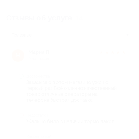
Отзывы об услуге
14
Полезные
Мария П.
★
★
★
★
★
М
9 лет назад
Достоинства
Заказываю в этом магазине уже не
первый раз.Всё отлично:качественный
товар,отличные операторы на
телефоне,быстрая доставка
Недостатки
Жаль не было в наличии термо лаков
Комментарий