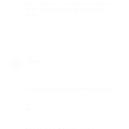
Как только появятся термо лаки и будет
снова акция от биглиона,сделаю еще
заказ!
Отзыв полезен?
Елена Г.
★
★
★
★
★
Е
9 лет назад
Достоинства
Низкая цена, хорошее качество товаров
Недостатки
нет
Комментарий
довольна покупкой, советовала