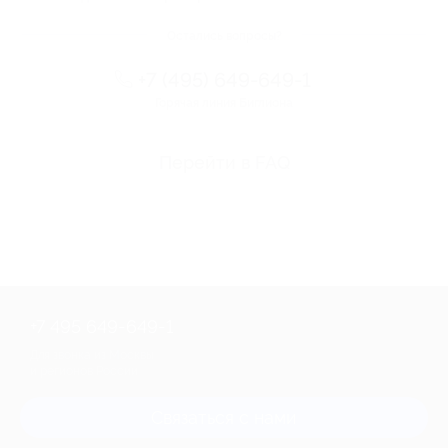
Остались вопросы?
+7 (495) 649-649-1
Горячая линия Биглиона
Перейти в FAQ
+7 495 649-649-1
Для звонка из Москвы
и регионов России
Связаться с нами