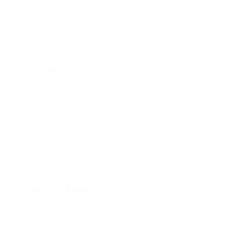
Что такое Биглион?
Biglion это про специальные акции, по условиям
которых вы можете приобрести купон со
скидкой от 50 до 90%
Откуда такие скидки?
Мы непосредственно работаем с каждым
партнером и договариваемся с ним о лучших
условиях для вас
Смогу ли я вернуть купон?
Если что-то случится, мы обязательно вернем
вам деньги. Мы работаем только с проверенными
и надежными партнерами