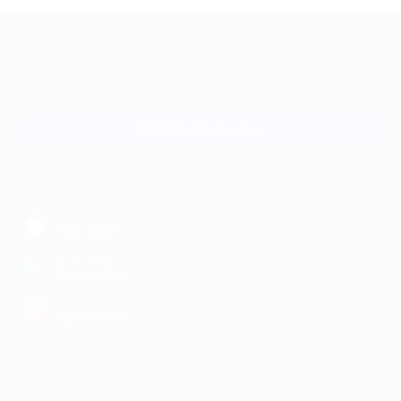
+7 495 649-649-1
Для звонка из Москвы
и регионов России
Связаться с нами
МОБИЛЬНОЕ ПРИЛОЖЕНИЕ
загрузить в
App Store
загрузить в
Google Play
загрузить в
AppGallery
КОМПАНИЯ