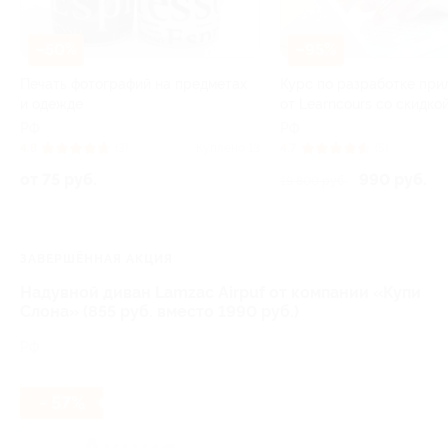
–50%
–95%
Печать фотографий на предметах
Курс по разработке пр
и одежде
от Learncours со скидко
РФ
РФ
4.8
(3)
Куплено 13
4.7
(5)
от 75 руб.
990 руб.
19 800 руб.
ЗАВЕРШЁННАЯ АКЦИЯ
Надувной диван Lamzac Airpuf от компании «Купи
Слона» (855 руб. вместо 1990 руб.)
РФ
- 57%