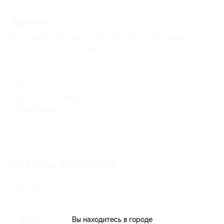
Адресa
Все акции
Купи слона
Перейти на сайт партнера
Юридическая информация о партнёре
РФ
пн-пт: c 09:00 до 18:00, сб-
вс: выходные
+7 (499) 372-37-20
Показать номер телефона
Отзывы об услуге
3
Полезные
Людмила К.
★
★
★
★
★
Вы находитесь в городе