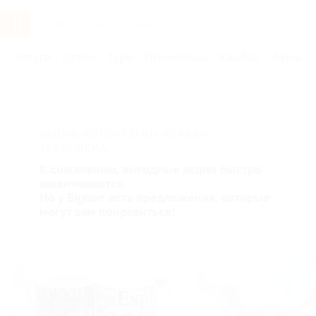
Услуги
Отели
Туры
Промокоды
Кэшбэк
Афиша 
Главная
Услуги
Товары по купонам
Товары для дома
АКЦИЯ, КОТОРУЮ ВЫ ИСКАЛИ,
ЗАВЕРШЕНА.
К сожалению, выгодные акции быстро
заканчиваются.
Но у Biglion есть предложения, которые
могут вам понравиться!