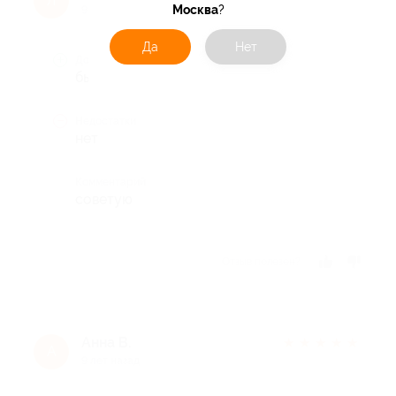
Л
Москва
?
9 лет назад
Да
Нет
Достоинства
быстро, удобно
Недостатки
нет
Комментарий
советую
Отзыв полезен?
Анна В.
★
★
★
★
★
А
9 лет назад