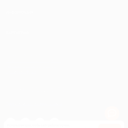
ИНФОРМАЦИЯ
ПАРТНЕРАМ
© 2010-2026 BIGLION
Обработка персональных данных
Пользовательское соглашение
Публичная оферта
Гарантия, поддержка
24 часа и возврат средств
Перейти на полную версию сайта
Используем куки, чтобы сайт работал лучше.