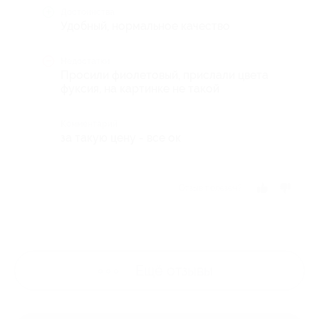
Достоинства
Удобный, нормальное качество
Недостатки
Просили фиолетовый, прислали цвета
фуксия, на картинке не такой
Комментарий
за такую цену - все ок
Отзыв полезен?
Ещё
отзывы