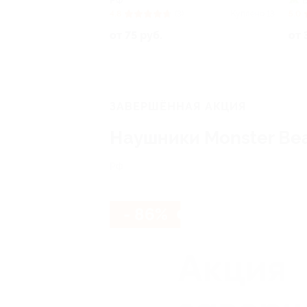
РФ
4.8
(3)
Куплено 13
5.0
от 75 руб.
от 
ЗАВЕРШЁННАЯ АКЦИЯ
Наушники Monster Beat
РФ
- 86%