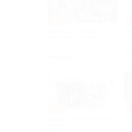
–50%
–
Букеты из роз, гортензий,
Фир
альстромерий и хризантем
РФ
Рижская
от 
от 600 руб.
–50%
–
Печать фотографий на предметах
Изг
и одежде
сте