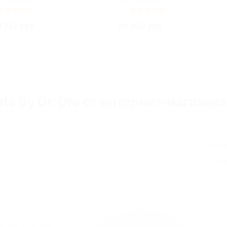
Бутырская
Рижская
(4)
Куплено 15
5.0
(11)
Купле
3 712 руб.
от 500 руб.
s By Dr. Dre от интернет-магазин
от 
Экон
1