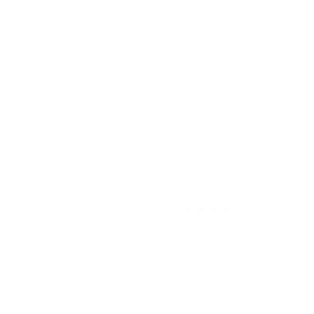
ека считают отзыв полезным
★
★
★
★
★