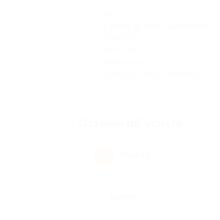
РФ
с 10:00 до 20:00 ежедневно
+7 (903) 078-49-45, 8-800-200
18-49 (звонок из регионов Рос
бесплатный)
Показать номер телефона
Отзывы об услуге
2
Grisha S.
G
9 лет назад
Достоинства
Быстро