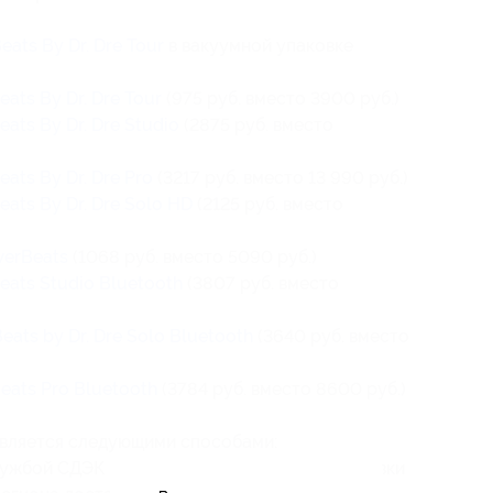
eats By Dr. Dre Tour
в вакуумной упаковке
eats By Dr. Dre Tour
(975 руб. вместо 3900 руб.)
eats By Dr. Dre Studio
(2875 руб. вместо
eats By Dr. Dre Pro
(3217 руб. вместо 13 990 руб.)
eats By Dr. Dre Solo HD
(2125 руб. вместо
werBeats
(1068 руб. вместо 5090 руб.)
eats Studio Bluetooth
(3807 руб. вместо
eats by Dr. Dre Solo Bluetooth
(3640 руб. вместо
eats Pro Bluetooth
(3784 руб. вместо 8600 руб.)
вляется следующими способами:
ужбой СДЭК — от 250 руб. (стоимость доставки