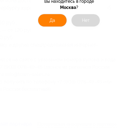
егиона доставки);
Вы находитесь в городе
етербургу курьерской службой СДЭК — 440 руб.
Москва
?
Да
Нет
0 руб.;
 от 120 руб. (г. Москва — 300 руб.);
0 руб.
вку и другие спецпредложения интернет-
ется на сайте с указанием номера купона и кода
7 (903) 078-49-45 (звонок из регионов России
е info@town-sales.ru.
получить по телефону +7 (903) 078-49-45 или
в России бесплатный).
сайт партнера
Юридическая информация о партнёре