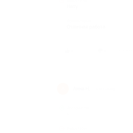
Недостатки
Нету
Комментарий
Отличная работа
4 челов
4
9
Анна Н.
А
9 лет назад
Достоинства
-
Недостатки