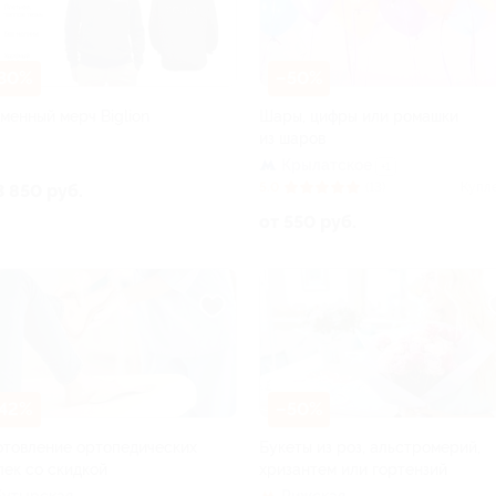
30%
–50%
менный мерч Biglion
Шары, цифры или ромашки
из шаров
Крылатское
+1
5.0
(13)
Купл
3 850 руб.
от 550 руб.
42%
–50%
отовление ортопедических
Букеты из роз, альстромерий,
лек со скидкой
хризантем или гортензий