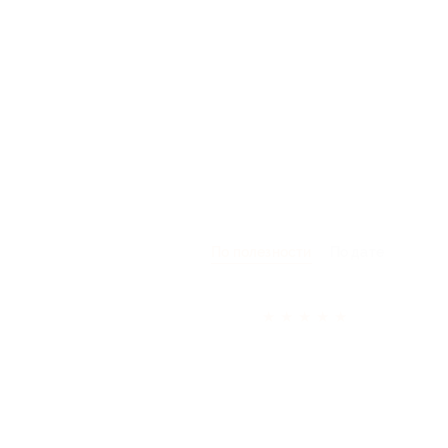
-
сии
По полезности
По дате
★
★
★
★
★