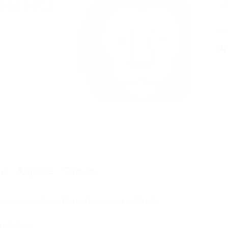
А
Поде
я
ии
Адреса
Отзывы
ченное количество купонов для себя или
товаров: