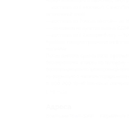
может изменяться в зависимости от р
— доставка по г. Москве/г. Санкт-П
(в течение 2 дней);
— доставка по России почтой — от 25
— самовывоз из пунктов выдачи СДЭК —
— доставка по г. Екатеринбургу — 10
Купон не распространяется на доста
магазина.
После покупки купона заказ оформля
бронирования, а также по телефону +
бесплатный) или по электронной почт
Информацию о наличии товара можно 
8-800-200-18-49 (звонок из регионо
Свернуть
Адресa
Все акции
Town-Sales
Перейти на 