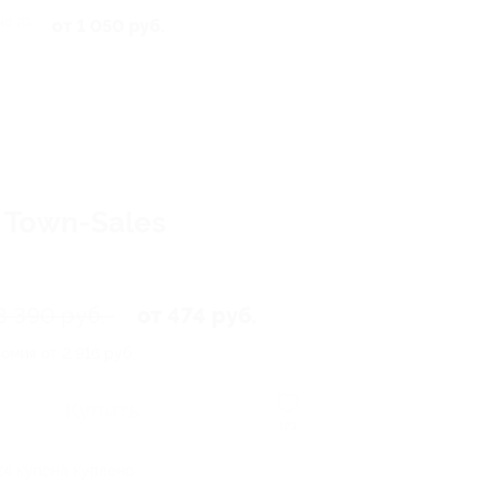
но 10
от 1 050 руб.
а Town-Sales
3 390 руб.
от 474 руб.
омия от 2 916 руб.
Купить
161
24 купона куплено