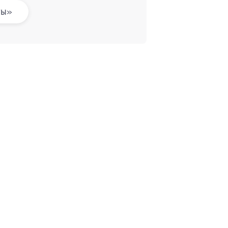
ты»
МАЦИЯ
ПАРТНЕРАМ
ы и ответы
Для Вашего бизнеса
Франчайзинг
Партнерская программа
Все акции