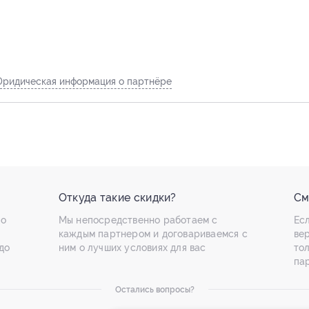
ридическая информация о партнёре
Откуда такие скидки?
См
по
Мы непосредственно работаем с
Есл
каждым партнером и договариваемся с
ве
до
ним о лучших условиях для вас
то
па
Остались вопросы?