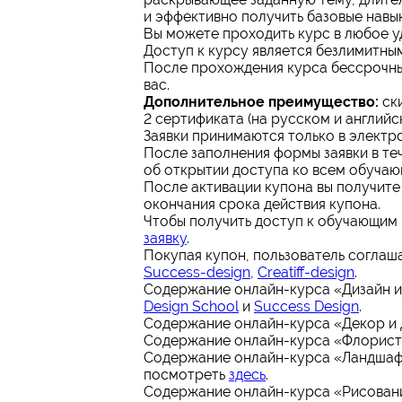
и эффективно получить базовые навык
Вы можете проходить курс в любое у
Доступ к курсу является безлимитным
После прохождения курса бессрочны
вас.
Дополнительное преимущество:
ск
2 сертификата (на русском и английс
Заявки принимаются только в электр
После заполнения формы заявки в те
об открытии доступа ко всем обуча
После активации купона вы получите
окончания срока действия купона.
Чтобы получить доступ к обучающим
заявку
.
Покупая купон, пользователь соглаш
Success-design
,
Creatiff-design
.
Содержание онлайн-курса «Дизайн и
Design School
и
Success Design
.
Содержание онлайн-курса «Декор и
Содержание онлайн-курса «Флорис
Содержание онлайн-курса «Ландшаф
посмотреть
здесь
.
Содержание онлайн-курса «Рисован