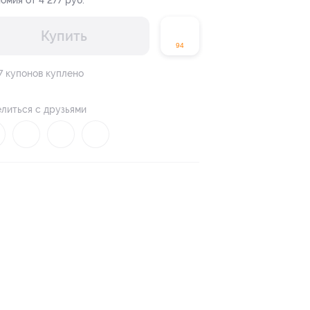
омия от 4 277 руб.
Купить
94
7 купонов куплено
литься с друзьями