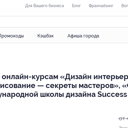
Для Вашего бизнеса
Блог
Франчайзинг
Воп
Промокоды
Кэшбэк
Афиша города
к онлайн-курсам «Дизайн интерье
Рисование — секреты мастеров», «
народной школы дизайна Success C
от 