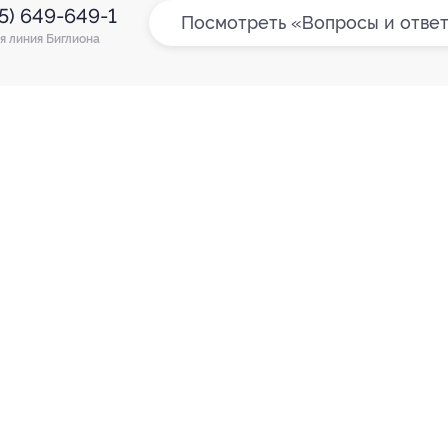
95) 649-649-1
Посмотреть «Вопросы и отве
я линия Биглиона
Е ПРИЛОЖЕНИЕ
КОМПАНИЯ
ИНФОР
Как работает Biglion
Вопрос
ть в
Store
Вакансии
Отзывы
ть в
le Play
Блог
ть в
allery