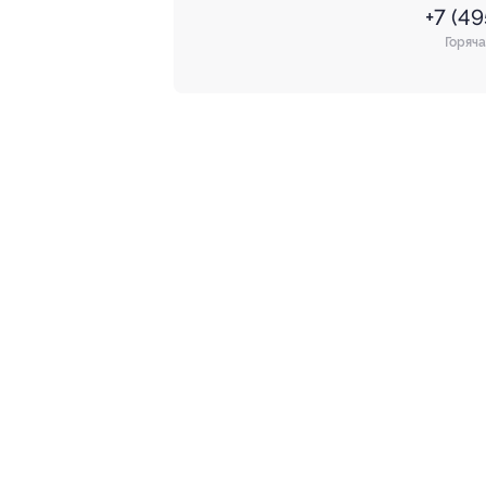
+7 (4
Горяча
+7 495 649-649-1
МОБИЛЬНО
Для звонка из Москвы
и регионов России
загрузи
App 
Связаться с нами
загрузи
Goog
загрузи
AppG