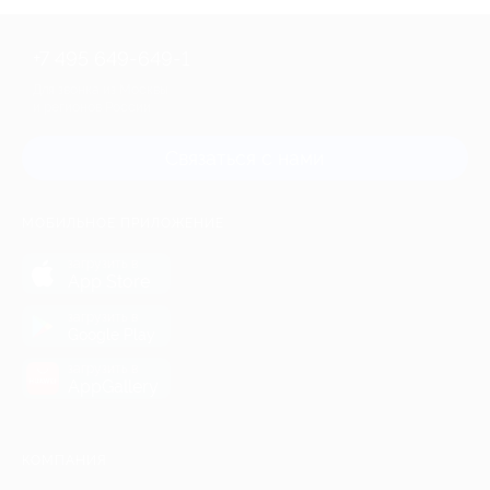
+7 495 649-649-1
Для звонка из Москвы
и регионов России
Связаться с нами
МОБИЛЬНОЕ ПРИЛОЖЕНИЕ
загрузить в
App Store
загрузить в
Google Play
загрузить в
AppGallery
КОМПАНИЯ