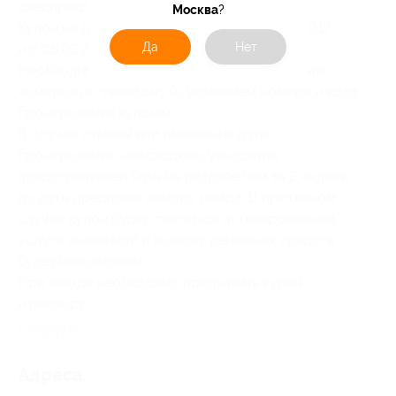
спецпредложения базы.
Москва
?
Купон не действует с 28.04.2017 по 01.05.2017
Да
Нет
и с 05.05.2017 по 09.05.2017.
Необходимо предварительное бронирование
номеров по телефону (с указанием номера и кода
бронирования купона).
В случае отмены или изменения даты
бронирования, необходимо уведомить
представителей базы не позднее чем за 2 недели
до даты предполагаемого заезда. В противном
случае купон будет считаться активированным,
услуга оказанной и возврат денежных средств
будет невозможен.
При заезде необходимо предъявить купон
и паспорт.
Свернуть
Адресa