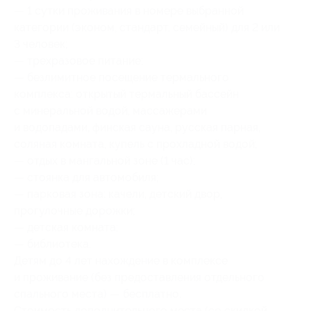
— 1 сутки проживания в номере выбранной
категории (эконом, стандарт, семейный) для 2 или
3 человек;
— трехразовое питание;
— безлимитное посещение термального
комплекса: открытый термальный бассейн
с минеральной водой, массажерами
и водопадами, финская сауна, русская парная,
соляная комната, купель с прохладной водой;
— отдых в мангальной зоне (1 час);
— стоянка для автомобиля;
— парковая зона: качели, детский двор,
прогулочные дорожки;
— детская комната;
— библиотека.
Детям до 4 лет нахождение в комплексе
и проживание (без предоставления отдельного
спального места) — бесплатно.
Стоимость дополнительного места (со скидкой