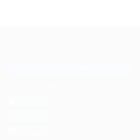
+7 495 649-649-1
Для звонка из Москвы
и регионов России
Связаться с нами
МОБИЛЬНОЕ ПРИЛОЖЕНИЕ
загрузить в
App Store
загрузить в
Google Play
загрузить в
AppGallery