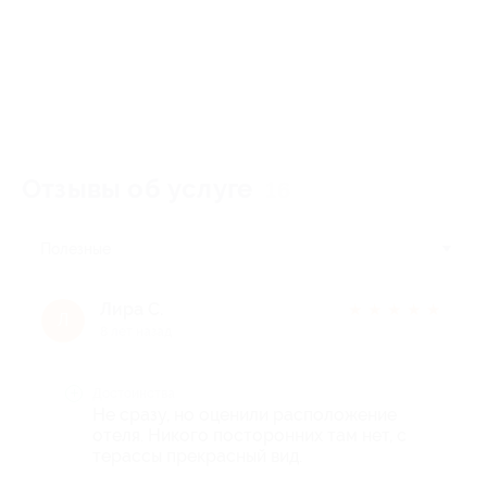
Отзывы об услуге
16
Полезные
Лира С.
★
★
★
★
★
Л
8 лет назад
Достоинства
Не сразу, но оценили расположение
отеля. Никого посторонних там нет, с
терассы прекрасный вид.