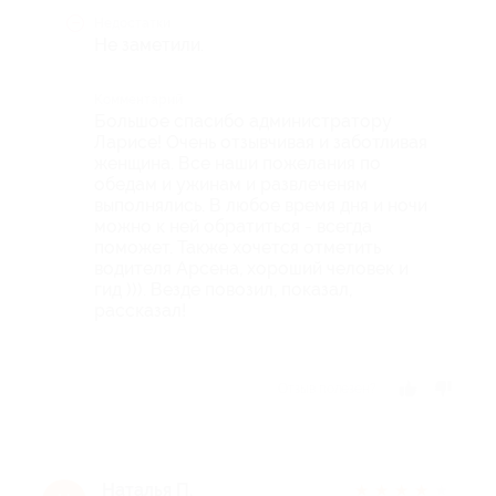
Недостатки
Не заметили.
Комментарий
Большое спасибо администратору
Ларисе! Очень отзывчивая и заботливая
женщина. Все наши пожелания по
обедам и ужинам и развлеченям
выполнялись. В любое время дня и ночи
можно к ней обратиться - всегда
поможет. Также хочется отметить
водителя Арсена, хороший человек и
гид ))). Везде повозил, показал,
рассказал!
Отзыв полезен?
Наталья П.
★
★
★
★
★