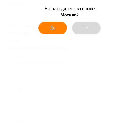
Юридическая информация о партнёре
Вы находитесь в городе
Москва
?
Краснодарский край, г. Сочи,
Да
Нет
мкр-н Адлер, ул. Котовского,
д. 41а
по предварительной записи
+7 (918) 000-67-16
Показать номер телефона