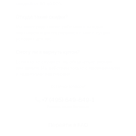
скидкой от 50 до 90%
Откуда такие скидки?
Мы непосредственно работаем с каждым
партнером и договариваемся с ним о лучших
условиях для вас
Смогу ли я вернуть купон?
Если что-то случится, мы обязательно вернем
вам деньги. Мы работаем только с проверенными
и надежными партнерами
Остались вопросы?
+7 (495) 649-649-1
Горячая линия Биглиона
Перейти в FAQ