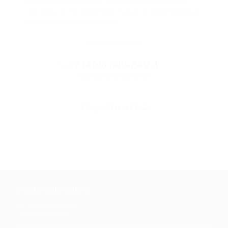
Если что-то случится, мы обязательно вернем
вам деньги. Мы работаем только с проверенными
и надежными партнерами
Остались вопросы?
+7 (495) 649-649-1
Горячая линия Биглиона
Перейти в FAQ
+7 495 649-649-1
Для звонка из Москвы
и регионов России