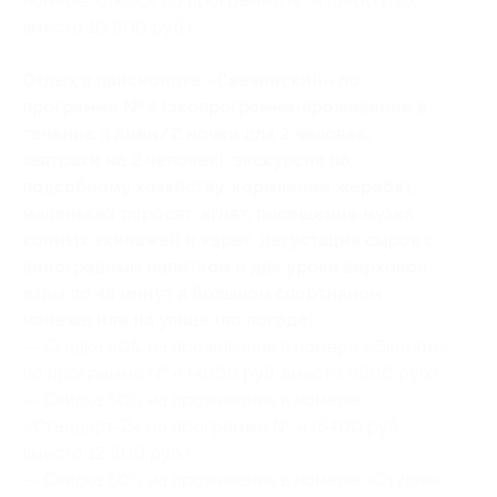
номере «Люкс» по программе № 4 (5400 руб.
вместо 10 800 руб.)
Отдых в пансионате «Свечинский» по
программе № 4 (экопрограмма-проживание в
течение 3 дней/2 ночей для 2 человек,
завтраки на 2 человек), экскурсия по
подсобному хозяйству, кормление жеребят,
маленьких поросят, ягнят, посещение музея
конных экипажей и карет, дегустация сыров с
виноградным напитком и два урока верховой
езды по 45 минут в большом спортивном
манеже или на улице (по погоде):
— Скидка 50% на проживание в номере «Эконом»
по программе № 4 (4900 руб. вместо 9800 руб.)
— Скидка 50% на проживание в номере
«Стандарт-2» по программе № 4 (6400 руб.
вместо 12 800 руб.)
— Скидка 50% на проживание в номере «Студия»