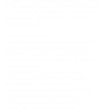
— Скидка 50% на проживание в номере «Студия»
по программе № 5 (8200 руб. вместо 16 400 руб.)
— Скидка 50% на проживание в двухкомнатном
номере «Люкс» по программе № 5 (9200 руб.
вместо 18 400 руб.)
В стоимость купонов входит:
— двухместное размещение в благоустроенном
номере выбранной категории для 2 человек
(«Эконом», «Стандарт», «Студия», «Люкс»),
дополнительное место в номере — 1000 руб./
сутки с завтраком;
— питание согласно купленному купону
(завтраки, полупансион (завтраки и обеды),
экопрограмма с дегустацией сыров);
— аренда на неограниченное время мангала
у качающихся беседок (однократно);
— экскурсия по подсобному хозяйству —
знакомство с комплексом, животными