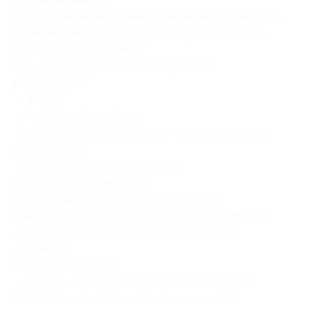
заблаговременно.
Для подтверждения бронирования необходимо
позвонить по указанному телефону и выслать
на электронную почту
ksk.svechinskiy@mail.ru
следующую
информацию:
— Ф. И. О.;
— контактный телефон;
— дату заезда (предварительно согласованную
по телефону);
— электронную версию купона
(не отформатированную).
Купон не распространяется на другие
спецпредложения пансионата (дополнительные
услуги оплачиваются отдельно, за полную
стоимость).
Описание номеров:
— номер «Люкс» двухкомнатный в гостинице
(55 кв. м): спальня и гостиная, кондиционер,