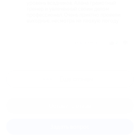
уровень всадников. Алёна грамотный
тренер и увлеченный своим делом
профессионал. Очень приятно провели
выходные, несмотря на плохую погоду.
Отзыв полезен?
2
Ещё
отзывы
Оставить отзыв
Задать вопрос