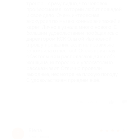
тренер - сразу видно, что человек
профессионал, который любит лошадей
и свое дело. Очень интересная
экскурсия по музею конных экипажей и
карет. Лично я узнала много нового, С
большим удовольствием пообщались с
директором КСК Ольгой Ивановной
(прошу прощения, если не правильно
запомнила отчество). Очень приятная,
обаятельная и располагающая к себе
женщина, интересно и увлекательно
рассказывает. Отлично провели
выходные, несмотря на плохую погоду.
С удовольствием приедем ещё.
Отзыв полезен?
1
Elena
★
★
★
★
★
E
6 лет назад