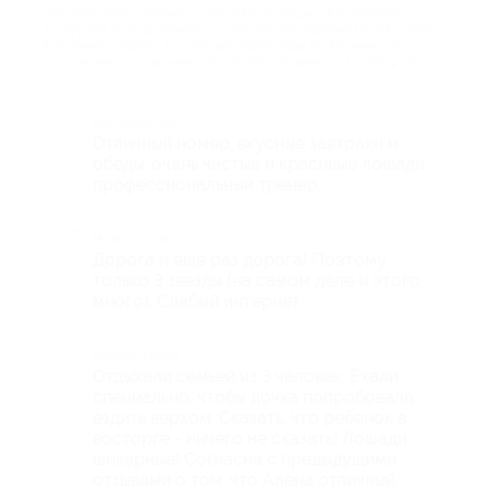
системе «полупансион» (завтраки и обеды на 2 человек);
экскурсия по подсобному хозяйству; посещение музея конных
экипажей и карет; 2 урока верховой езды по 45 минут) в
туркомплексе «Свечинский» (6250 руб. вместо 12 500 руб.)
Достоинства
Отличный номер, вкусные завтраки и
обеды, очень чистые и красивые лошади,
профессиональный тренер.
Недостатки
Дорога и ещё раз дорога! Поэтому
только 3 звезды (на самом деле и этого
много). Слабый интернет.
Комментарий
Отдыхали семьей из 3 человек. Ехали
специально, чтобы дочка попробовала
ездить верхом. Сказать, что ребенок в
восторге - ничего не сказать! Лошади
шикарные! Согласна с предыдущими
отзывами о том, что Алёна отличный