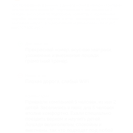
про Проживание в течение 3 дней/2 ночей в номере категории
эконом по программе № 1 (проживание с завтраками на 2
человек; экскурсия по подсобному хозяйству с кормлением
жеребят, маленьких поросят и ягнят; посещение музея конных
экипажей и карет) в туркомплексе «Свечинский» (3900 руб.
вместо 7800 руб.)
Достоинства
Прекрасный номер, вкусные завтраки,
ухоженные и выезженые лошади,
грамотный тренер.
Недостатки
Плохая дорога, слабый WiFi.
Комментарий
Приехали компанией 5 человек, из них 2
детей. Заселились в люкс для 5 человек
вполне комфортно. Ехали специально
поездить верхом и научить детей.
Лошади великолепны, спокойны и
выезжены, так что подходят под любой