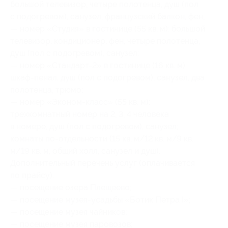
большой телевизор, четыре полотенца, душ (пол
с подогревом), санузел, французский балкон, фен;
— номер «Студия» в гостинице (55 кв. м): большой
телевизор, кондиционер, фен, четыре полотенца,
душ (пол с подогревом), санузел;
— номер «Стандарт-2» в гостинице (16 кв. м):
шкаф-пенал, душ (пол с подогревом), санузел, два
полотенца, трюмо;
— номер «Эконом-класс» (55 кв. м):
трехкомнатный номер на 2, 3, 4 человека
в номере, душ (пол с подогревом), санузел;
комнаты по-отдельности (15 кв. м/12 кв. м/9 кв.
м/19 кв. м, общий холл, санузел и душ).
Дополнительный перечень услуг (оплачивается
по прайсу):
— посещение озера Плещеево;
— посещение музея-усадьбы «Ботик Петра I»;
— посещение музея чайников;
— посещение музея паровозов;