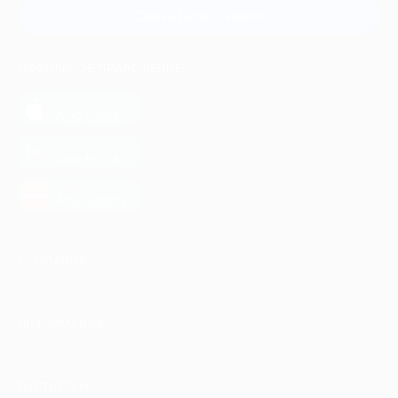
Связаться с нами
МОБИЛЬНОЕ ПРИЛОЖЕНИЕ
загрузить в
App Store
загрузить в
Google Play
загрузить в
AppGallery
КОМПАНИЯ
ИНФОРМАЦИЯ
ПАРТНЕРАМ