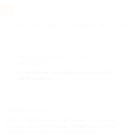
Услуги
Отели
Туры
Промокоды
Кэшбэк
Афиша 
Главная
Отели
Золотое кольцо
Переславль-Залесский
АКЦИЯ, КОТОРУЮ ВЫ ИСКАЛИ,
ЗАВЕРШЕНА.
К сожалению, выгодные акции быстро
заканчиваются.
ЗАВЕРШЁННАЯ АКЦИЯ
Отдых с проживанием, питанием, экскурсией,
посещением музея конных экипажей и карет
и другое в пансионате «Свечинский»