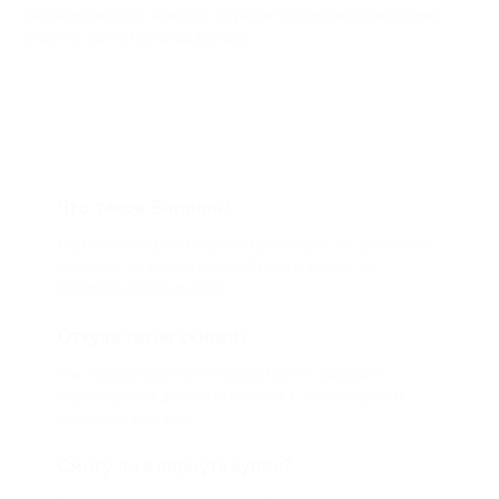
Мы всегда рады помочь: служба поддержки Биглиона
ответит на любой ваш вопрос
Что такое Биглион?
Biglion это про специальные акции, по условиям
которых вы можете приобрести купон со
скидкой от 50 до 90%
Откуда такие скидки?
Мы непосредственно работаем с каждым
партнером и договариваемся с ним о лучших
условиях для вас
Смогу ли я вернуть купон?