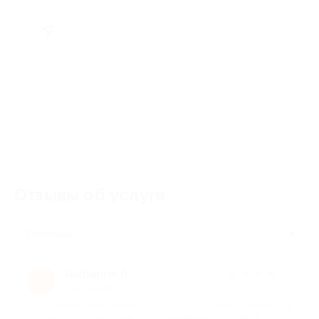
Отзывы об услуге
37
Полезные
luchanna Л.
★
★
★
★
★
l
6 лет назад
про Проживание в течение 3 дней/2 ночей в номере категории
стандарт-2 по программе № 3 (проживание; питание по