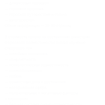
— финансовый гороскоп,
— гороскоп здоровья,
— гороскоп путешествий и отдыха,
— автогороскоп.
Объем информации — 15-20 страниц.
В стоимость купона на составление синастрии
(гороскопа совместимости) входит изучение
следующих тем:
— семейные отношения,
— конфликтность,
— психологическая совместимость,
— взаимопонимание,
— любовь,
— совместные дела и достижения,
— материальная сфера,
— положительные и негативные факторы
с партнером,
— бальная система оценки совместимости