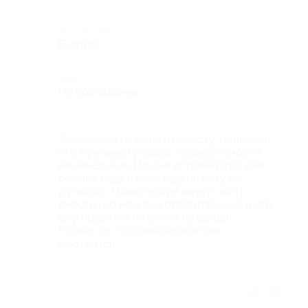
Достоинства
Быстро
Недостатки
Не совпадение
Комментарий
Заказывала на сына и невесту. Написали
что мужчина гулящий . совместимости
минимальные. Но они встречаются уже
больше года и пока ещё ни разу не
ругались. Может когда начнут жить
вместе , но мой сын ответственный и кто
ему нравится ни за что не обидит.
Может со стороны матери так
смотрится.
Отзыв полезен?