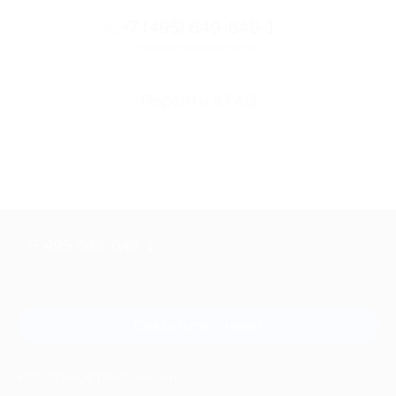
+7 (495) 649-649-1
Горячая линия Биглиона
Перейти в FAQ
+7 495 649-649-1
Для звонка из Москвы
и регионов России
Связаться с нами
МОБИЛЬНОЕ ПРИЛОЖЕНИЕ