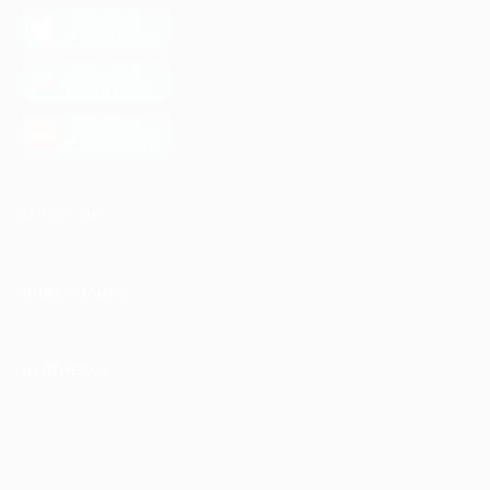
загрузить в
App Store
загрузить в
Google Play
загрузить в
AppGallery
КОМПАНИЯ
ИНФОРМАЦИЯ
ПАРТНЕРАМ
© 2010-2026 BIGLION
Обработка персональных данных