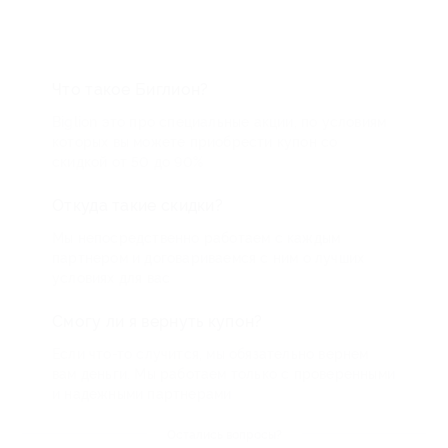
Что такое Биглион?
Biglion это про специальные акции, по условиям
которых вы можете приобрести купон со
скидкой от 50 до 90%
Откуда такие скидки?
Мы непосредственно работаем с каждым
партнером и договариваемся с ним о лучших
условиях для вас
Смогу ли я вернуть купон?
Если что-то случится, мы обязательно вернем
вам деньги. Мы работаем только с проверенными
и надежными партнерами
Остались вопросы?