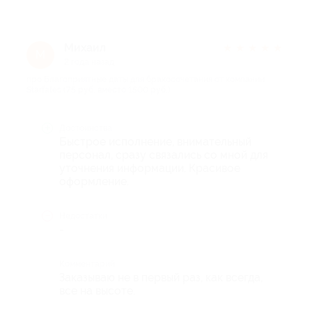
Михаил
★
★
★
★
★
М
2 года назад
про Благоприятные даты для бракосочетания от компании
Starfates (75 руб. вместо 1500 руб.)
Достоинства
Быстрое исполнение, внимательный
персонал, сразу связались со мной для
уточнения информации. Красивое
оформление.
Недостатки
-
Комментарий
Заказываю не в первый раз, как всегда,
все на высоте.