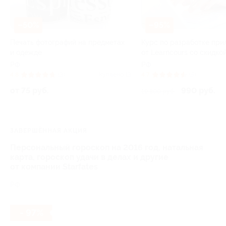
–50%
–95%
Печать фотографий на предметах
Курс по разработке пр
и одежде
от Learncours со скидко
РФ
РФ
4.8
(3)
Куплено 13
4.7
(5)
от 75 руб.
990 руб.
19 800 руб.
ЗАВЕРШЁННАЯ АКЦИЯ
Персональный гороскоп на 2016 год, натальная
карта, гороскоп удачи в делах и другие
от компании Starfates
РФ
- 97%