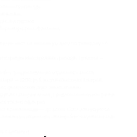
 этаже гостиницы;
оживание;
дной интернет;
абережную реки Фонтанки.
личие мест на желаемую дату по телефону +7
гистрация иностранных граждан, доплата —
о без предоставления отдельного места
мере — 1200 руб. в сутки (включая завтрак).
ко физическое лицо (не компания).
 другими специальными предложениями компании.
я только один раз.
00, время выезда — до 12:00. Если планируется
 выселение из номера, понадобится купон на еще
 с детьми и дополнительных местах можно