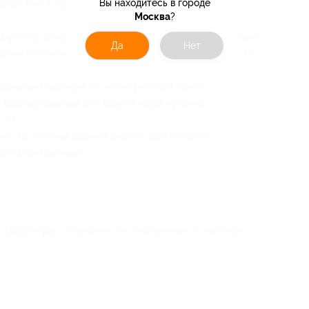
ьных мест производится в день заселения
Вы находитесь в городе
Москва
?
 другими специальными предложениями компании.
Да
Нет
акже можете уточнить по телефону компании +7
рование номера по электронной почте
и бронировании сообщите кода купона.
сте.
т об отмене своего визита за 48 часов
использованным.
т партнера
Юридическая информация о партнёре