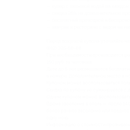
— кулер с питьевой водой на каждом
— скидка 25% на дополнительное пр
— бесплатный проводной и беспрово
— завтрак в ресторане с видом на н
Перед покупкой купона уточняйте на
(812) 335-68-88.
При необходимости производится ре
150 руб. за человека.
Дети до 5 лет размещаются бесплатн
в номере. Дополнительное место в но
Купоном может воспользоваться толь
Скидка по купону не суммируется с
Одним купоном можно воспользоватьс
Время заселения в отель — после 14:
более раннее заселение или позднее
одну ночь.
Информацию о стоимости проживания