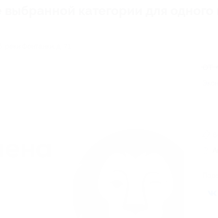
выбранной категории для одного 
. реки Фонтанки, д. 71
от 
Экон
8
А
Поде