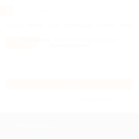
Услуги
Отели
Туры
Промокоды
Кэшбэк
Афиша 
Все скидки
- в мобильном приложении!
Скачать сейчас!
Главная
Отели
Другие города
Орел
Орел
Без сортировки
+7 495 649-649-1
Для звонка из Москвы