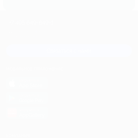
+7 495 649-649-1
Для звонка из Москвы
и регионов России
Связаться с нами
МОБИЛЬНОЕ ПРИЛОЖЕНИЕ
загрузить в
App Store
загрузить в
Google Play
загрузить в
AppGallery
КОМПАНИЯ