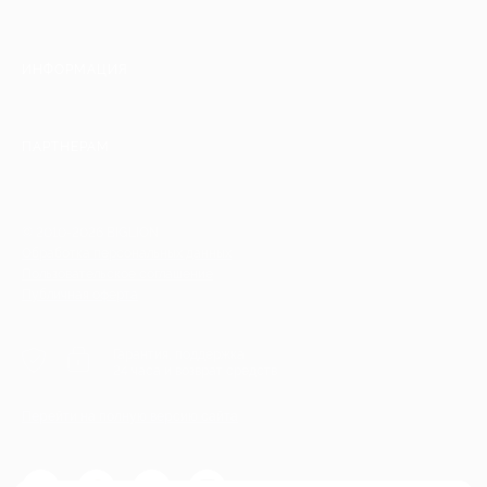
ИНФОРМАЦИЯ
ПАРТНЕРАМ
© 2010-2026 BIGLION
Обработка персональных данных
Пользовательское соглашение
Публичная оферта
Гарантия, поддержка
24 часа и возврат средств
Перейти на полную версию сайта