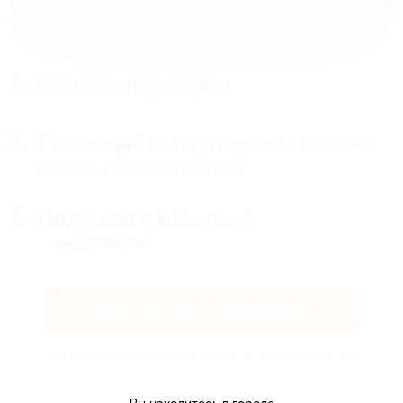
Станьте
партнёром
Размещайте
партнёрские ссылки
на сайте, в блоге или соц. сети
Получайте
комиссию
с каждой покупки
Войти или зарегистрироваться
Авторизуйтесь на сайте, чтобы оставить заявку на
подключение