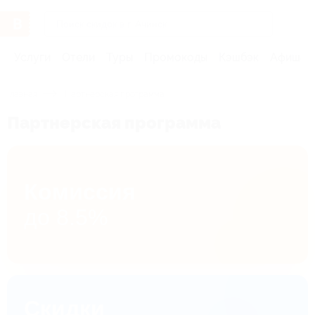
Услуги
Отели
Туры
Промокоды
Кэшбэк
Афиша 
Главная
Партнерская программа
Партнерская программа
Комиссия
до 8.5%
Скидки