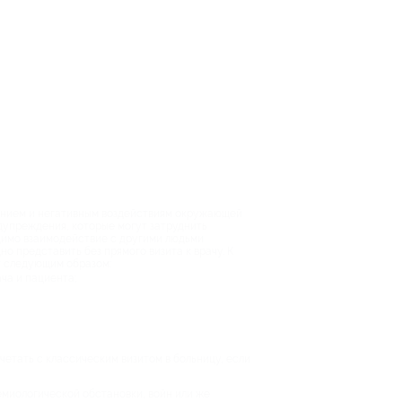
танием и негативным воздействиям окружающей
дупреждения, которые могут затруднить
одимо взаимодействие с другими людьми
о представить без прямого визита к врачу. К
т следующим образом:
ча и пациента;
етать с классическим визитом в больницу, если
емиологической обстановки, войн или же