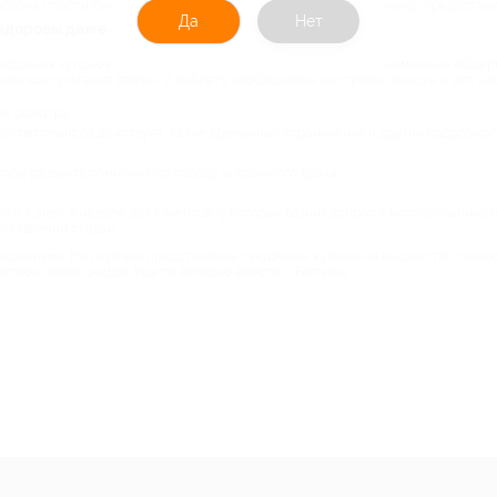
особна спасти тысячи жизней. Но где найти проверенную клинику, предоста
Да
Нет
 здоровы даже самые занятые
идочных купонов на онлайн консультацию врача. На сайте размещена обширн
айн консультация врача» и выбрать необходимые настройки поиска и вот, на
ия осмотра;
чество сеансов действует, какие временные ограничения и другие подробнос
чтобы развеять сомнения по поводу выбранного врача.
ки и 7 дней в неделю для клиентов, у которых возник вопрос к использовани
ставлении скидки.
дениями. На портале представлены скидочные купоны на множество товаров и
иглион полно скидок. Ищите выгодно вместе с Биглион!