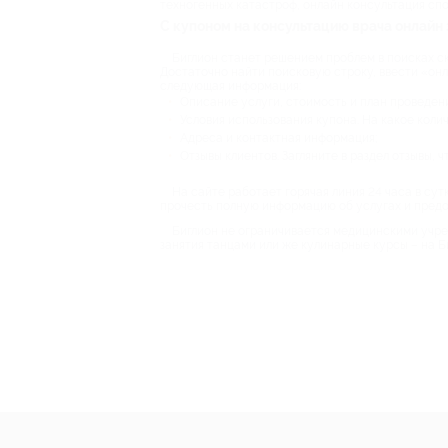
техногенных катастроф, онлайн консультация сп
С купоном на консультацию врача онлайн
Биглион станет решением проблем в поисках ск
Достаточно найти поисковую строку, ввести «онл
следующая информация:
Описание услуги, стоимость и план проведен
Условия использования купона. На какое коли
Адреса и контактная информация;
Отзывы клиентов. Загляните в раздел отзывы, 
На сайте работает горячая линия 24 часа в сут
прочесть полную информацию об услугах и предо
Биглион не ограничивается медицинскими учреж
занятия танцами или же кулинарные курсы – на Б