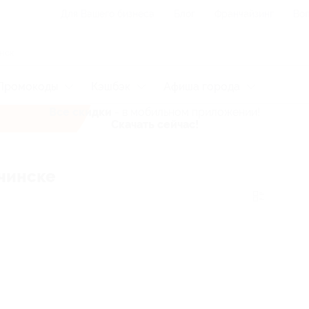
Для Вашего бизнеса
Блог
Франчайзинг
Воп
Промокоды
Кэшбэк
Афиша города
Все скидки
- в мобильном приложении!
Скачать сейчас!
Ачинске