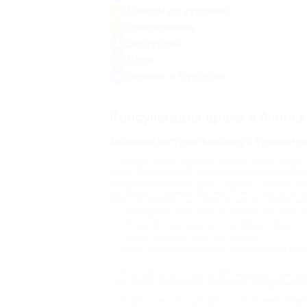
Товары по купонам
Развлечения
Экскурсии
Дети
Загляни в будущее
Консультация врача в Ачинск
Здоровье доступно каждому с купоном на
Жизнь в городе трудна и перенасыщена. Люди 
среды. Помимо этого, периодически возникают с
коммуникацию людей друг с другом. С этим, в п
напрямую, к примеру, врачам. Осмотр, консультац
счастью, прогресс не стоит на месте и теперь м
Проведение консультации требует доступа в и
Интерпретация результатов лабораторных ис
Сеанс занимает около 20-30 минут;
Врач проверяет результат поставленного курс
Впоследствии, исходя из обследования, врач в
специфика заболевания исключает передвижение
Онлайн консультация врача – это пример разви