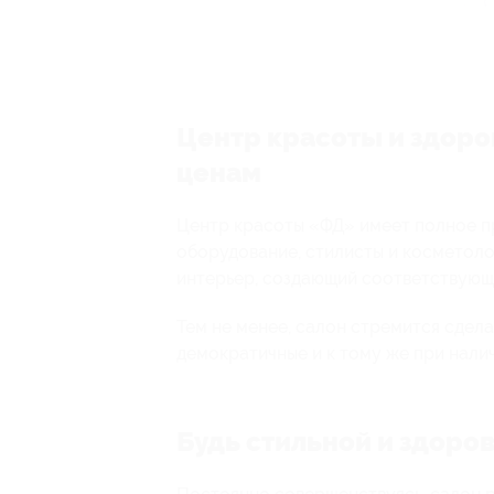
Центр красоты и здор
ценам
Центр красоты «ФД» имеет полное п
оборудование, стилисты и косметоло
интерьер, создающий соответствующ
Тем не менее, салон стремится сдел
демократичные и к тому же при нали
Будь стильной и здоро