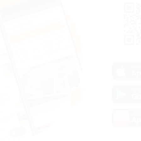
загру
Ap
загру
Go
загру
Ap