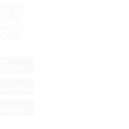
зить в
p Store
зить в
ogle Play
зить в
pGallery