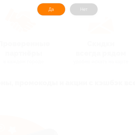
Да
Нет
Проверенные
Скидки
партнёры
всегда рядом
в каждом городе
удобно искать на карте
ны, промокоды и акции с кэшбэк все