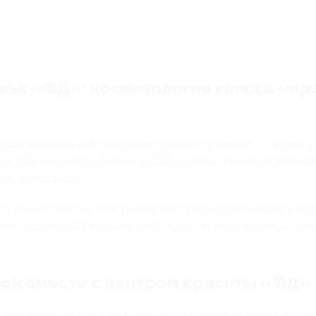
овья «ФД»: косметология класса «п
раво называть себя салоном уровня «премиум». К этому 
ги, обучавшиеся в Англии и США, а также имеющие медиц
ую атмосферу.
ать косметологию топ-уровня доступной для большого кру
чии специальных купонов действуют скидки на конкретные
вой вместе с центром красоты «ФД»