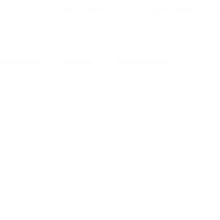
Для Вашего бизнеса
Блог
Франчайзинг
Воп
Промокоды
Кэшбэк
Афиша города
★
★
★
★
★
0
отзывов