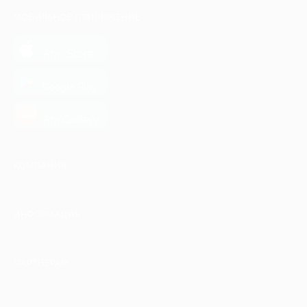
МОБИЛЬНОЕ ПРИЛОЖЕНИЕ
загрузить в
App Store
загрузить в
Google Play
загрузить в
AppGallery
КОМПАНИЯ
ИНФОРМАЦИЯ
ПАРТНЕРАМ