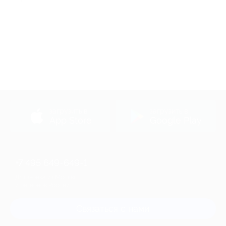
загрузить в
загрузить в
App Store
Google Play
+7 495 649-649-1
Для звонка из Москвы
и регионов России
Связаться с нами