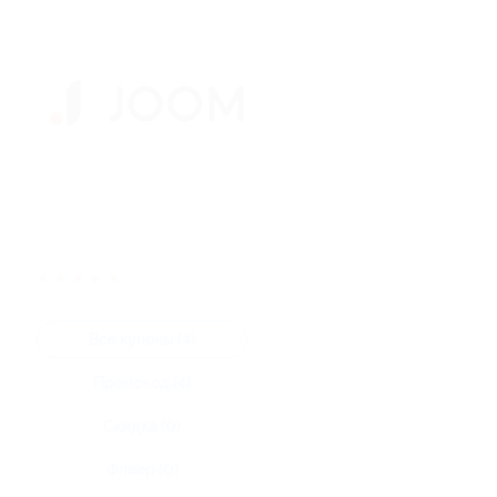
★
★
★
★
★
Все купоны (4)
Промокод (4)
Скидка (0)
Флаер (0)